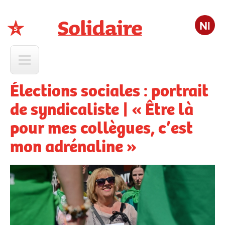
Nl
Solidaire
Élections sociales : portrait
de syndicaliste | « Être là
pour mes collègues, c’est
mon adrénaline »