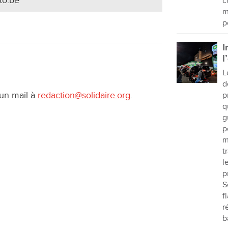
to.be
c
m
p
I
l
L
d
 un mail à
redaction@solidaire.org
.
p
q
g
p
m
t
l
p
S
f
r
b