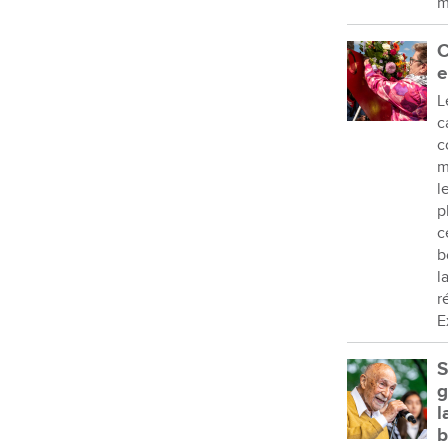
m
C
e
L
c
c
m
l
p
c
b
l
r
E
S
g
l
b