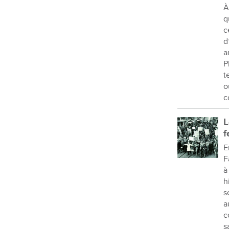
À
q
c
d
a
P
t
o
c
L
f
E
F
à
h
s
a
c
s