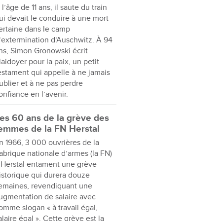
 l’âge de 11 ans, il saute du train
ui devait le conduire à une mort
ertaine dans le camp
’extermination d’Auschwitz. À 94
ns, Simon Gronowski écrit
laidoyer pour la paix, un petit
estament qui appelle à ne jamais
ublier et à ne pas perdre
onfiance en l’avenir.
es 60 ans de la grève des
emmes de la FN Herstal
n 1966, 3 000 ouvrières de la
abrique nationale d’armes (la FN)
 Herstal entament une grève
istorique qui durera douze
emaines, revendiquant une
ugmentation de salaire avec
omme slogan « à travail égal,
alaire égal ». Cette grève est la