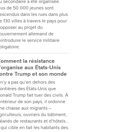
u secondaire a été organisée.
lus de 50 000 jeunes sont
escendus dans les rues dans plus
e 130 villes à travers le pays pour
’opposer au projet du
ouvernement allemand de
éintroduire le service militaire
bligatoire.
omment la résistance
’organise aux États-Unis
ontre Trump et son monde
l n’y a pas qu’en dehors des
rontières des États-Unis que
onald Trump fait tuer des civils. À
’intérieur de son pays, il ordonne
ne chasse aux migrants –
griculteurs, ouvriers du bâtiment,
alariés de restaurants et d’hôtels…
 qui cible en fait les habitants des