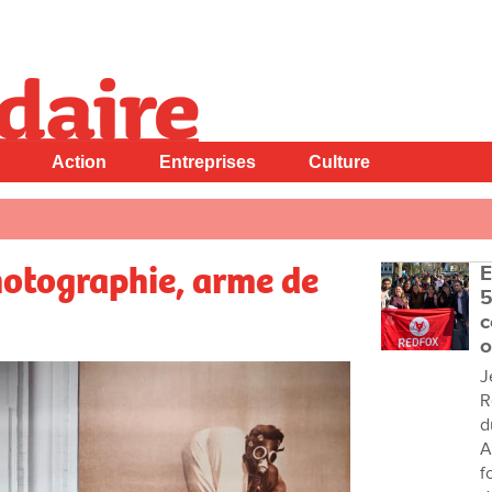
Action
Entreprises
Culture
hotographie, arme de
E
5
c
o
J
R
d
A
f