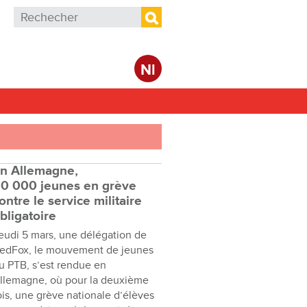
Formulaire de recherche
Rechercher
Nl
n Allemagne,
0 000 jeunes en grève
ontre le service militaire
bligatoire
eudi 5 mars, une délégation de
edFox, le mouvement de jeunes
u PTB, s’est rendue en
llemagne, où pour la deuxième
ois, une grève nationale d’élèves