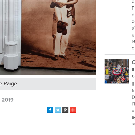
d
P
d
d
s
g
r
o
C
s
c
Le Paige
I
f
D
 2019
l
u
a
s
–