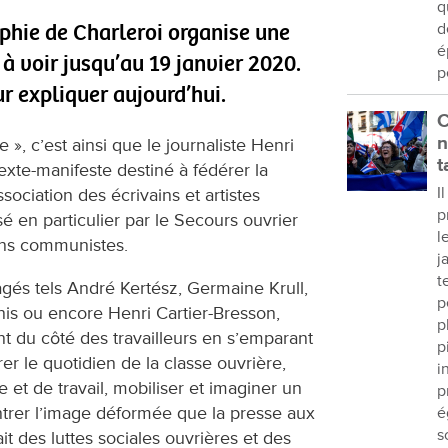
q
phie de Charleroi organise une
d
é
à voir jusqu’au 19 janvier 2020.
p
 expliquer aujourd’hui.
C
n
», c’est ainsi que le journaliste Henri
t
exte-manifeste destiné à fédérer la
I
sociation des écrivains et artistes
p
é en particulier par le Secours ouvrier
l
ions communistes.
j
t
és tels André Kertész, Germaine Krull,
p
onis ou encore Henri Cartier-Bresson,
p
 du côté des travailleurs en s’emparant
p
r le quotidien de la classe ouvrière,
i
 et de travail, mobiliser et imaginer un
p
ntrer l’image déformée que la presse aux
é
s
t des luttes sociales ouvrières et des