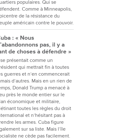
uartiers populaires. Qui se
éfendent. Comme à Minneapolis,
picentre de la résistance du
euple américain contre le pouvoir.
uba : « Nous
’abandonnons pas, il y a
ant de choses à défendre »
l se présentait comme un
résident qui mettrait fin à toutes
es guerres et n’en commencerait
amais d’autres. Mais en un rien de
emps, Donald Trump a menacé à
eu près le monde entier sur le
lan économique et militaire,
iétinant toutes les règles du droit
nternational et n’hésitant pas à
rendre les armes. Cuba figure
galement sur sa liste. Mais l’île
ocialiste ne cède pas facilement.