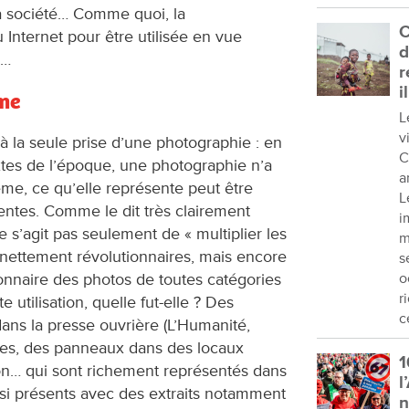
la société… Comme quoi, la
C
 Internet pour être utilisée en vue
d
e…
r
i
sme
L
v
 à la seule prise d’une photographie : en
C
extes de l’époque, une photographie n’a
a
ême, ce qu’elle représente peut être
L
gentes. Comme le dit très clairement
i
e s’agit pas seulement de « multiplier les
m
 nettement révolutionnaires, mais encore
s
tionnaire des photos de toutes catégories
o
r
e utilisation, quelle fut-elle ? Des
c
dans la presse ouvrière (L’Humanité,
ches, des panneaux dans des locaux
1
on… qui sont richement représentés dans
l
ussi présents avec des extraits notamment