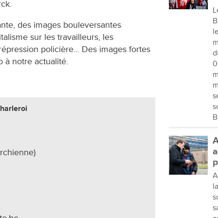
rck.
L
B
ante, des images bouleversantes
l
alisme sur les travailleurs, les
m
épression policière… Des images fortes
d
 à notre actualité.
0
m
m
s
s
harleroi
B
A
a
rchienne)
p
A
l
s
s