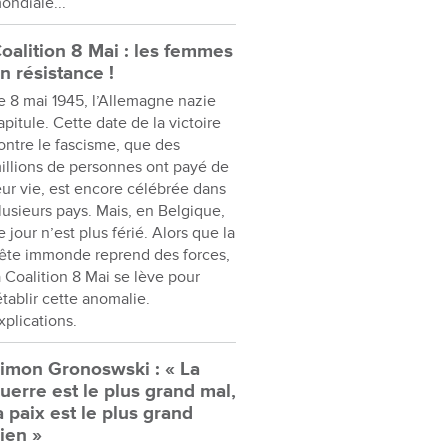
ondiale...
oalition 8 Mai : les femmes
n résistance !
e 8 mai 1945, l’Allemagne nazie
apitule. Cette date de la victoire
ontre le fascisme, que des
illions de personnes ont payé de
eur vie, est encore célébrée dans
lusieurs pays. Mais, en Belgique,
e jour n’est plus férié. Alors que la
ête immonde reprend des forces,
a Coalition 8 Mai se lève pour
établir cette anomalie.
xplications.
imon Gronoswski : « La
uerre est le plus grand mal,
a paix est le plus grand
ien »