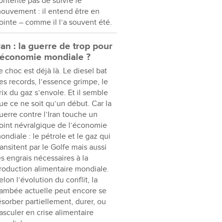
ontente pas de suivre le
ouvement : il entend être en
ointe – comme il l’a souvent été.
ran : la guerre de trop pour
’économie mondiale ?
e choc est déjà là. Le diesel bat
es records, l’essence grimpe, le
rix du gaz s’envole. Et il semble
ue ce ne soit qu’un début. Car la
uerre contre l’Iran touche un
oint névralgique de l’économie
ondiale : le pétrole et le gaz qui
ransitent par le Golfe mais aussi
es engrais nécessaires à la
roduction alimentaire mondiale.
elon l’évolution du conflit, la
lambée actuelle peut encore se
ésorber partiellement, durer, ou
asculer en crise alimentaire