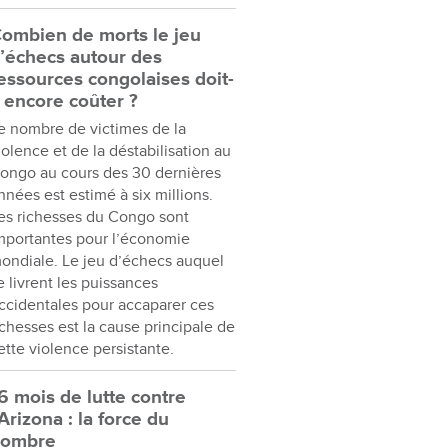
ombien de morts le jeu
’échecs autour des
essources congolaises doit-
l encore coûter ?
e nombre de victimes de la
iolence et de la déstabilisation au
ongo au cours des 30 dernières
nnées est estimé à six millions.
es richesses du Congo sont
mportantes pour l’économie
ondiale. Le jeu d’échecs auquel
e livrent les puissances
ccidentales pour accaparer ces
ichesses est la cause principale de
ette violence persistante.
6 mois de lutte contre
’Arizona : la force du
nombre