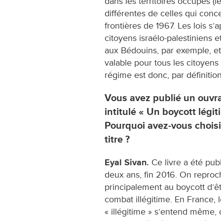
dans les territoires occupés (l
différentes de celles qui concer
frontières de 1967. Les lois s
citoyens israélo-palestiniens 
aux Bédouins, par exemple, etc
valable pour tous les citoyens
régime est donc, par définition
Vous avez publié un ouvr
intitulé « Un boycott légit
Pourquoi avez-vous choisi
titre ?
Eyal Sivan.
Ce livre a été publi
deux ans, fin 2016. On reproc
principalement au boycott d’ê
combat illégitime. En France, 
« illégitime » s’entend même, c