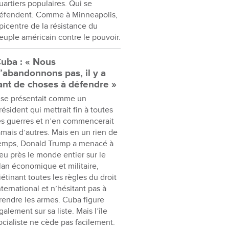
uartiers populaires. Qui se
éfendent. Comme à Minneapolis,
picentre de la résistance du
euple américain contre le pouvoir.
uba : « Nous
’abandonnons pas, il y a
ant de choses à défendre »
l se présentait comme un
résident qui mettrait fin à toutes
es guerres et n’en commencerait
amais d’autres. Mais en un rien de
emps, Donald Trump a menacé à
eu près le monde entier sur le
lan économique et militaire,
iétinant toutes les règles du droit
nternational et n’hésitant pas à
rendre les armes. Cuba figure
galement sur sa liste. Mais l’île
ocialiste ne cède pas facilement.