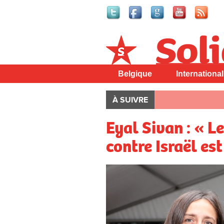
Solidaire
Belgique
International
À SUIVRE
Eyal Sivan : « L
contre Israël est