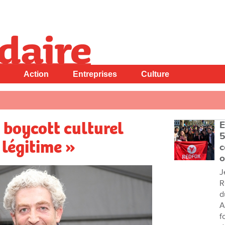
Action
Entreprises
Culture
e boycott culturel
E
5
 légitime »
c
o
J
R
d
A
f