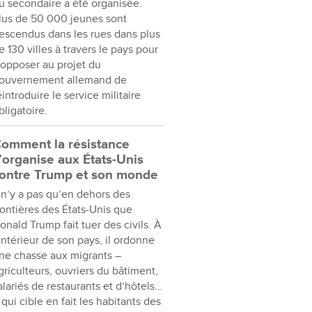
u secondaire a été organisée.
lus de 50 000 jeunes sont
escendus dans les rues dans plus
e 130 villes à travers le pays pour
’opposer au projet du
ouvernement allemand de
éintroduire le service militaire
bligatoire.
omment la résistance
’organise aux États-Unis
ontre Trump et son monde
l n’y a pas qu’en dehors des
rontières des États-Unis que
onald Trump fait tuer des civils. À
’intérieur de son pays, il ordonne
ne chasse aux migrants –
griculteurs, ouvriers du bâtiment,
alariés de restaurants et d’hôtels…
 qui cible en fait les habitants des