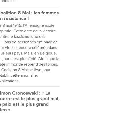
ondiale...
oalition 8 Mai : les femmes
n résistance !
e 8 mai 1945, l’Allemagne nazie
apitule. Cette date de la victoire
ontre le fascisme, que des
illions de personnes ont payé de
eur vie, est encore célébrée dans
lusieurs pays. Mais, en Belgique,
e jour n’est plus férié. Alors que la
ête immonde reprend des forces,
a Coalition 8 Mai se lève pour
établir cette anomalie.
xplications.
imon Gronoswski : « La
uerre est le plus grand mal,
a paix est le plus grand
ien »