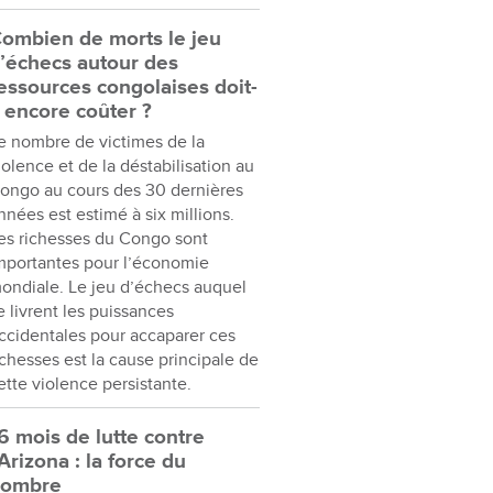
ombien de morts le jeu
’échecs autour des
essources congolaises doit-
l encore coûter ?
e nombre de victimes de la
iolence et de la déstabilisation au
ongo au cours des 30 dernières
nnées est estimé à six millions.
es richesses du Congo sont
mportantes pour l’économie
ondiale. Le jeu d’échecs auquel
e livrent les puissances
ccidentales pour accaparer ces
ichesses est la cause principale de
ette violence persistante.
6 mois de lutte contre
’Arizona : la force du
nombre