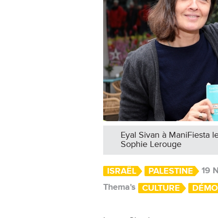
Eyal Sivan à ManiFiesta l
Sophie Lerouge
19 
ISRAËL
PALESTINE
Thema's
CULTURE
DÉMO