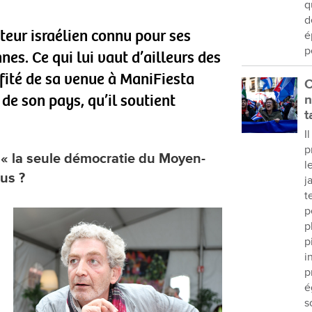
q
d
ateur israélien connu pour ses
é
p
nes. Ce qui lui vaut d’ailleurs des
ité de sa venue à ManiFiesta
C
de son pays, qu’il soutient
n
t
I
p
 « la seule démocratie du Moyen-
l
us ?
j
t
p
p
p
i
p
é
s