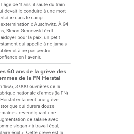
 l’âge de 11 ans, il saute du train
ui devait le conduire à une mort
ertaine dans le camp
’extermination d’Auschwitz. À 94
ns, Simon Gronowski écrit
laidoyer pour la paix, un petit
estament qui appelle à ne jamais
ublier et à ne pas perdre
onfiance en l’avenir.
es 60 ans de la grève des
emmes de la FN Herstal
n 1966, 3 000 ouvrières de la
abrique nationale d’armes (la FN)
 Herstal entament une grève
istorique qui durera douze
emaines, revendiquant une
ugmentation de salaire avec
omme slogan « à travail égal,
alaire égal ». Cette grève est la