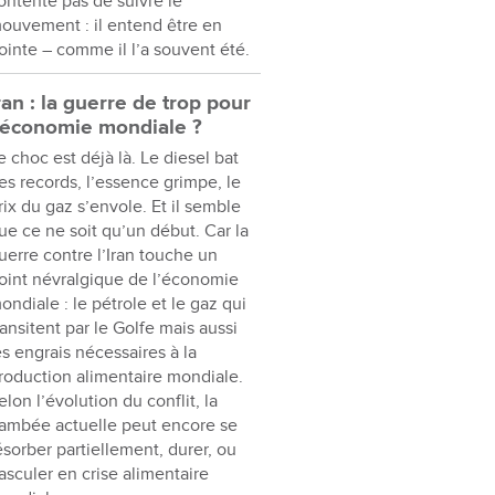
ontente pas de suivre le
ouvement : il entend être en
ointe – comme il l’a souvent été.
ran : la guerre de trop pour
’économie mondiale ?
e choc est déjà là. Le diesel bat
es records, l’essence grimpe, le
rix du gaz s’envole. Et il semble
ue ce ne soit qu’un début. Car la
uerre contre l’Iran touche un
oint névralgique de l’économie
ondiale : le pétrole et le gaz qui
ransitent par le Golfe mais aussi
es engrais nécessaires à la
roduction alimentaire mondiale.
elon l’évolution du conflit, la
lambée actuelle peut encore se
ésorber partiellement, durer, ou
asculer en crise alimentaire