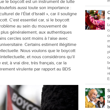
m
ue le boycott est un instrument de lutte
 toutefois aussi toute son importance :
C
lturel de l’État d’Israël », car il souligne
e
ott. C’est essentiel car, si le boycott
L
roblème au sein du mouvement de
c
et, plus généralement, aux authentiques
c
ins cercles sont moins à l’aise avec
m
universitaire. Certains estiment illégitime
l
ellectuelle. Nous voulons que le boycott
p
ntellectuelle, et nous considérons qu’il
c
 est, à vrai dire, très français, car la
b
l
ièrement virulente par rapport au BDS
r
E
S
g
l
b