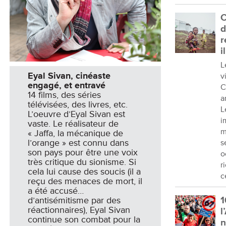
C
d
r
i
L
Eyal Sivan, cinéaste
v
engagé, et entravé
C
14 films, des séries
a
télévisées, des livres, etc.
L
L’oeuvre d’Eyal Sivan est
i
vaste. Le réalisateur de
m
« Jaffa, la mécanique de
l’orange » est connu dans
s
son pays pour être une voix
o
très critique du sionisme. Si
r
cela lui cause des soucis (il a
c
reçu des menaces de mort, il
a été accusé…
1
d’antisémitisme par des
réactionnaires), Eyal Sivan
l
continue son combat pour la