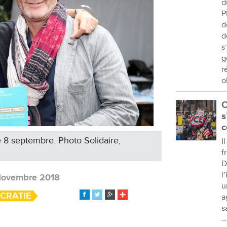
d
P
d
d
s
g
r
o
C
s
c
e 8 septembre. Photo Solidaire,
I
f
D
l
Novembre 2018
u
CRATIE
a
s
–