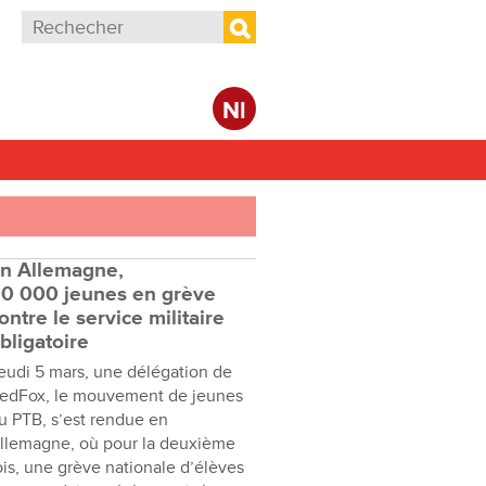
Formulaire de recherche
Rechercher
Nl
n Allemagne,
0 000 jeunes en grève
ontre le service militaire
bligatoire
eudi 5 mars, une délégation de
edFox, le mouvement de jeunes
u PTB, s’est rendue en
llemagne, où pour la deuxième
ois, une grève nationale d’élèves