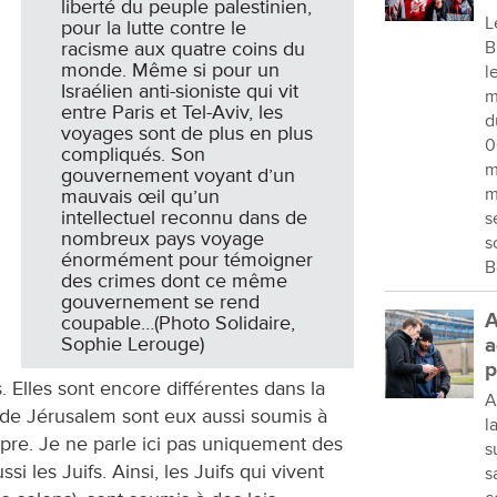
liberté du peuple palestinien,
L
pour la lutte contre le
B
racisme aux quatre coins du
monde. Même si pour un
l
Israélien anti-sioniste qui vit
m
entre Paris et Tel-Aviv, les
d
voyages sont de plus en plus
0
compliqués. Son
m
gouvernement voyant d’un
m
mauvais œil qu’un
intellectuel reconnu dans de
s
nombreux pays voyage
s
énormément pour témoigner
B
des crimes dont ce même
gouvernement se rend
A
coupable…(Photo Solidaire,
Sophie Lerouge)
a
p
 Elles sont encore différentes dans la
A
 de Jérusalem sont eux aussi soumis à
l
ropre. Je ne parle ici pas uniquement des
s
i les Juifs. Ainsi, les Juifs qui vivent
s