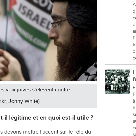
À
q
c
d
a
P
t
o
c
L
f
E
s voix juives s'élèvent contre
F
ickr, Jonny White)
à
h
s
il légitime et en quoi est-il utile ?
a
c
 devons mettre l’accent sur le rôle du
s