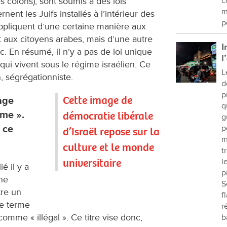
es colons), sont soumis à des lois
c
m
nent les Juifs installés à l’intérieur des
p
’appliquent d’une certaine manière aux
et aux citoyens arabes, mais d’une autre
I
. En résumé, il n’y a pas de loi unique
l
 qui vivent sous le régime israélien. Ce
L
, ségrégationniste.
d
p
Cette image de
age
q
ime ».
démocratie libérale
g
 ce
p
d’Israël repose sur la
m
culture et le monde
t
universitaire
l
é il y a
p
he
S
tre un
f
le terme
r
omme « illégal ». Ce titre vise donc,
b