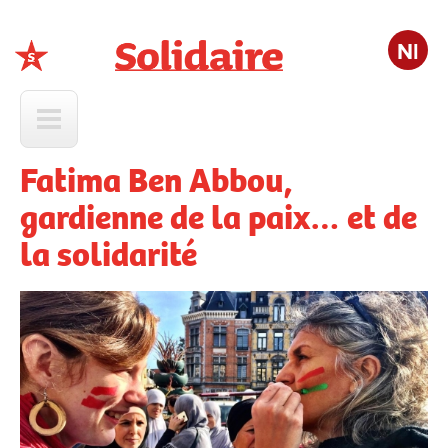
Nl
Solidaire
Fatima Ben Abbou,
gardienne de la paix… et de
la solidarité