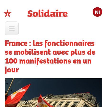
Nl
Solidaire
France : les fonctionnaires
se mobilisent avec plus de
100 manifestations en un
jour