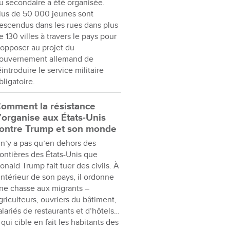
u secondaire a été organisée.
lus de 50 000 jeunes sont
escendus dans les rues dans plus
e 130 villes à travers le pays pour
’opposer au projet du
ouvernement allemand de
éintroduire le service militaire
bligatoire.
omment la résistance
’organise aux États-Unis
ontre Trump et son monde
l n’y a pas qu’en dehors des
rontières des États-Unis que
onald Trump fait tuer des civils. À
’intérieur de son pays, il ordonne
ne chasse aux migrants –
griculteurs, ouvriers du bâtiment,
alariés de restaurants et d’hôtels…
 qui cible en fait les habitants des