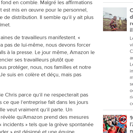
 fond en comble. Malgré les affirmations
t est mis en œuvre pour le personnel,
C
d
 de distribution. Il semble qu’il y ait plus
r
dmet.
i
aines de travailleurs manifestent. «
L
ra pas de lui-même, nous devons forcer
v
C
lls à la presse. Le jour même, Amazon le
a
ncier ses travailleurs plutôt que
L
us protéger, nous, nos familles et notre
i
Je suis en colère et déçu, mais pas
m
s
o
e Chris parce qu’il ne respecterait pas
r
 ce que l’entreprise fait dans les jours
c
le veut vraiment qu’il parte. Un
 révèle qu’Amazon prend des mesures
1
« incidents » tels que la grève spontanée
l
der » est désigné et une équipe