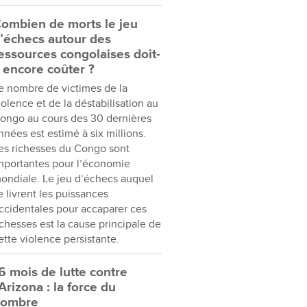
ombien de morts le jeu
’échecs autour des
essources congolaises doit-
l encore coûter ?
e nombre de victimes de la
iolence et de la déstabilisation au
ongo au cours des 30 dernières
nnées est estimé à six millions.
es richesses du Congo sont
mportantes pour l’économie
ondiale. Le jeu d’échecs auquel
e livrent les puissances
ccidentales pour accaparer ces
ichesses est la cause principale de
ette violence persistante.
6 mois de lutte contre
’Arizona : la force du
nombre