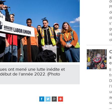
d
P
d
d
s
g
r
o
C
s
c
gues ont mené une lutte inédite et
I
u début de l’année 2022. (Photo
f
D
l
u
a
s
–