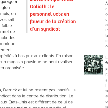
 garage à
À
Goliath : le
ngton.
q
personnel vote en
 mais, en
c
zos sait
d
faveur de la création
a
 faible
d’un syndicat
P
permet de
t
choix des
o
onomique
c
ilement
édiés à bas prix aux clients. En raison
L
cun magasin physique ne peut rivaliser
f
en organisée.
E
F
à
h
Derrick et lui ne restent pas inactifs. Ils
s
dicat dans le centre de distribution. Le
a
c
ux États-Unis est différent de celui de
s
 est soit syndiqué, soit non syndiqué.