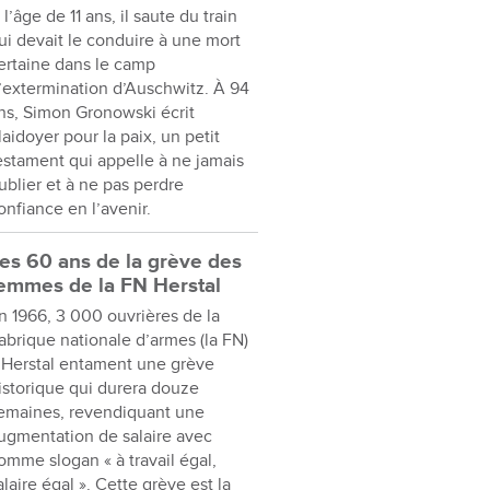
 l’âge de 11 ans, il saute du train
ui devait le conduire à une mort
ertaine dans le camp
’extermination d’Auschwitz. À 94
ns, Simon Gronowski écrit
laidoyer pour la paix, un petit
estament qui appelle à ne jamais
ublier et à ne pas perdre
onfiance en l’avenir.
es 60 ans de la grève des
emmes de la FN Herstal
n 1966, 3 000 ouvrières de la
abrique nationale d’armes (la FN)
 Herstal entament une grève
istorique qui durera douze
emaines, revendiquant une
ugmentation de salaire avec
omme slogan « à travail égal,
alaire égal ». Cette grève est la