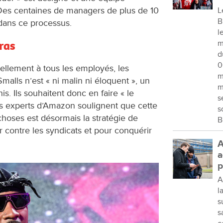
 Des centaines de managers de plus de 10
L
B
dans ce processus.
l
ras
m
d
0
llement à tous les employés, les
m
alls n’est « ni malin ni éloquent », un
m
is. Ils souhaitent donc en faire « le
s
Les experts d’Amazon soulignent que cette
s
 choses est désormais la stratégie de
B
ter contre les syndicats et pour conquérir
A
a
p
A
l
s
s