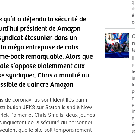
q
d
é
 qu’il a défendu la sécurité de
p
jourd’hui président de Amazon
C
syndicat étasunien dans un
n
 la méga entreprise de colis.
t
come-back remarquable. Alors que
I
nale s’oppose violemment aux
p
l
 se syndiquer, Chris a montré au
j
ossible de vaincre Amazon.
t
p
p
s de coronavirus sont identifiés parmi
p
distribution JFK8 sur Staten Island à New
i
rrick Palmer et Chris Smalls, deux jeunes
p
inquiètent de la sécurité du personnel
é
ls veulent que le site soit temporairement
s