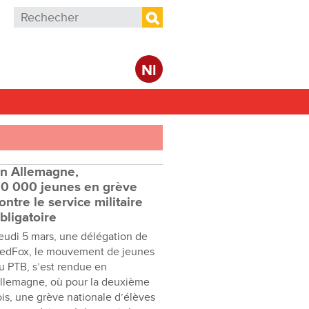
Formulaire de recherche
Rechercher
Nl
n Allemagne,
0 000 jeunes en grève
ontre le service militaire
bligatoire
eudi 5 mars, une délégation de
edFox, le mouvement de jeunes
u PTB, s’est rendue en
llemagne, où pour la deuxième
ois, une grève nationale d’élèves