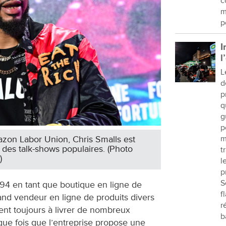
c
m
p
I
l
L
d
p
q
g
p
azon Labor Union, Chris Smalls est
m
 des talk-shows populaires. (Photo
t
)
l
p
S
4 en tant que boutique en ligne de
f
rand vendeur en ligne de produits divers
r
nt toujours à livrer de nombreux
b
que fois que l’entreprise propose une