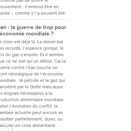
ontente pas de suivre le
ouvement : il entend être en
ointe – comme il l’a souvent été.
ran : la guerre de trop pour
’économie mondiale ?
e choc est déjà là. Le diesel bat
es records, l’essence grimpe, le
rix du gaz s’envole. Et il semble
ue ce ne soit qu’un début. Car la
uerre contre l’Iran touche un
oint névralgique de l’économie
ondiale : le pétrole et le gaz qui
ransitent par le Golfe mais aussi
es engrais nécessaires à la
roduction alimentaire mondiale.
elon l’évolution du conflit, la
lambée actuelle peut encore se
ésorber partiellement, durer, ou
asculer en crise alimentaire