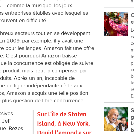
m
s – comme la musique, les jeux
es entreprises établies avec lesquelles
C
ouvent en difficulté.
e
L
eux secteurs tout en se développant
c
En 2009, par exemple, il y avait une
c
re pour les langes. Amazon fait une offre
m
tée. C’est pourquoi Amazon baisse
l
que la concurrence est obligée de suivre.
p
c
 produit, mais peut la compenser par
b
duits. Après un an, incapable de
l
que en ligne indépendante cède aux
r
s, Amazon a acquis une telle position
E
plus question de libre concurrence.
S
ssives
Sur l’île de Staten
g
 Jeff
Island, à New York,
l
nue. Bezos
b
David l’emporte sur