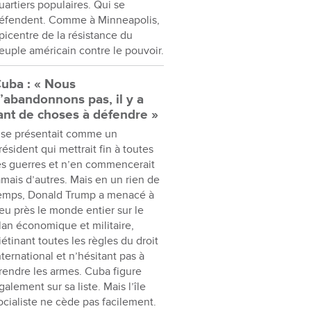
uartiers populaires. Qui se
éfendent. Comme à Minneapolis,
picentre de la résistance du
euple américain contre le pouvoir.
uba : « Nous
’abandonnons pas, il y a
ant de choses à défendre »
l se présentait comme un
résident qui mettrait fin à toutes
es guerres et n’en commencerait
amais d’autres. Mais en un rien de
emps, Donald Trump a menacé à
eu près le monde entier sur le
lan économique et militaire,
iétinant toutes les règles du droit
nternational et n’hésitant pas à
rendre les armes. Cuba figure
galement sur sa liste. Mais l’île
ocialiste ne cède pas facilement.