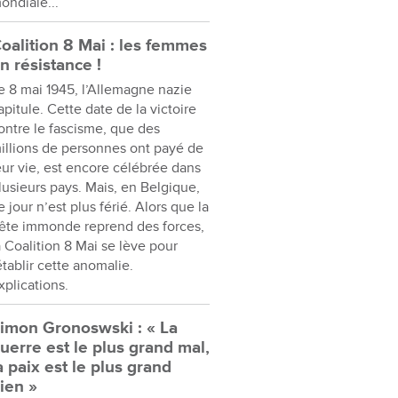
ondiale...
oalition 8 Mai : les femmes
n résistance !
e 8 mai 1945, l’Allemagne nazie
apitule. Cette date de la victoire
ontre le fascisme, que des
illions de personnes ont payé de
eur vie, est encore célébrée dans
lusieurs pays. Mais, en Belgique,
e jour n’est plus férié. Alors que la
ête immonde reprend des forces,
a Coalition 8 Mai se lève pour
établir cette anomalie.
xplications.
imon Gronoswski : « La
uerre est le plus grand mal,
a paix est le plus grand
ien »