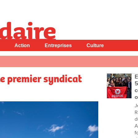
Action
Entreprises
Culture
 le premier syndicat
E
5
c
o
J
R
d
A
f