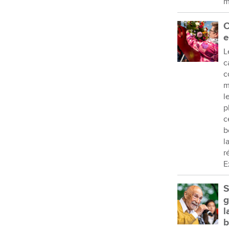
m
C
e
L
c
c
m
l
p
c
b
l
r
E
S
g
l
b