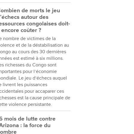
ombien de morts le jeu
’échecs autour des
essources congolaises doit-
l encore coûter ?
e nombre de victimes de la
iolence et de la déstabilisation au
ongo au cours des 30 dernières
nnées est estimé à six millions.
es richesses du Congo sont
mportantes pour l’économie
ondiale. Le jeu d’échecs auquel
e livrent les puissances
ccidentales pour accaparer ces
ichesses est la cause principale de
ette violence persistante.
6 mois de lutte contre
’Arizona : la force du
nombre