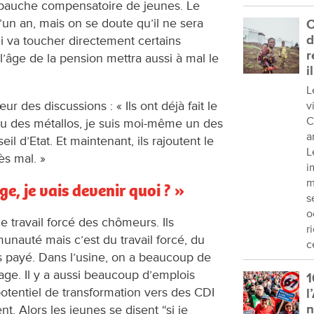
bauche compensatoire de jeunes. Le
un an, mais on se doute qu’il ne sera
C
d
ui va toucher directement certains
r
l’âge de la pension mettra aussi à mal le
i
L
ur des discussions : « Ils ont déjà fait le
v
C
au des métallos, je suis moi-même un des
a
il d’Etat. Et maintenant, ils rajoutent le
L
ès mal. »
i
m
e, je vais devenir quoi ? »
s
o
le travail forcé des chômeurs. Ils
r
unauté mais c’est du travail forcé, du
c
as payé. Dans l’usine, on a beaucoup de
ge. Il y a aussi beaucoup d’emplois
1
potentiel de transformation vers des CDI
l
. Alors les jeunes se disent “si je