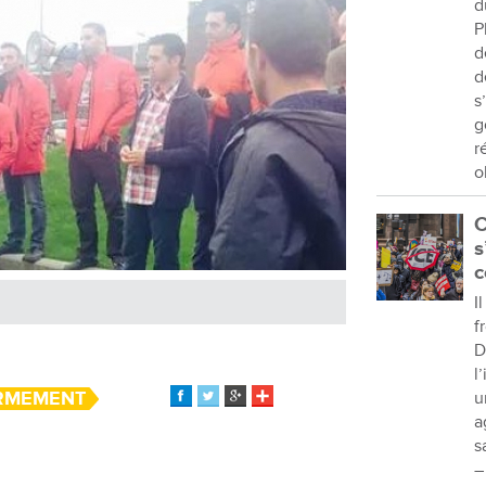
d
P
d
d
s
g
r
o
C
s
c
I
f
D
l
ARMEMENT
u
a
s
–