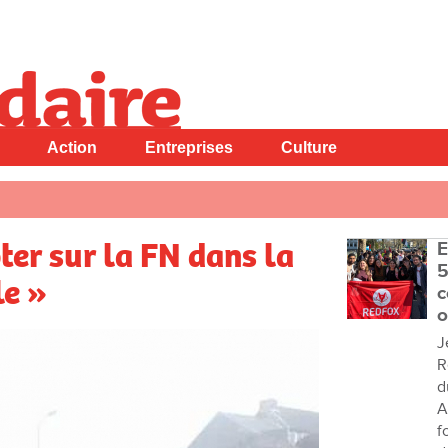
Action
Entreprises
Culture
ter sur la FN dans la
E
5
le »
c
o
J
R
d
A
f