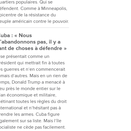
uartiers populaires. Qui se
éfendent. Comme à Minneapolis,
picentre de la résistance du
euple américain contre le pouvoir.
uba : « Nous
’abandonnons pas, il y a
ant de choses à défendre »
l se présentait comme un
résident qui mettrait fin à toutes
es guerres et n’en commencerait
amais d’autres. Mais en un rien de
emps, Donald Trump a menacé à
eu près le monde entier sur le
lan économique et militaire,
iétinant toutes les règles du droit
nternational et n’hésitant pas à
rendre les armes. Cuba figure
galement sur sa liste. Mais l’île
ocialiste ne cède pas facilement.