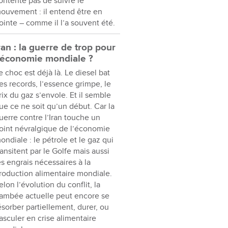
ontente pas de suivre le
ouvement : il entend être en
ointe – comme il l’a souvent été.
ran : la guerre de trop pour
’économie mondiale ?
e choc est déjà là. Le diesel bat
es records, l’essence grimpe, le
rix du gaz s’envole. Et il semble
ue ce ne soit qu’un début. Car la
uerre contre l’Iran touche un
oint névralgique de l’économie
ondiale : le pétrole et le gaz qui
ransitent par le Golfe mais aussi
es engrais nécessaires à la
roduction alimentaire mondiale.
elon l’évolution du conflit, la
lambée actuelle peut encore se
ésorber partiellement, durer, ou
asculer en crise alimentaire