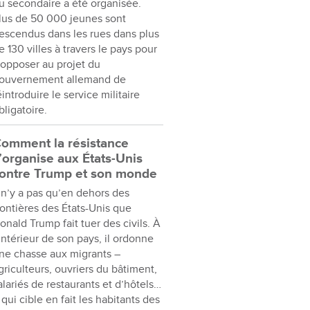
u secondaire a été organisée.
lus de 50 000 jeunes sont
escendus dans les rues dans plus
e 130 villes à travers le pays pour
’opposer au projet du
ouvernement allemand de
éintroduire le service militaire
bligatoire.
omment la résistance
’organise aux États-Unis
ontre Trump et son monde
l n’y a pas qu’en dehors des
rontières des États-Unis que
onald Trump fait tuer des civils. À
’intérieur de son pays, il ordonne
ne chasse aux migrants –
griculteurs, ouvriers du bâtiment,
alariés de restaurants et d’hôtels…
 qui cible en fait les habitants des