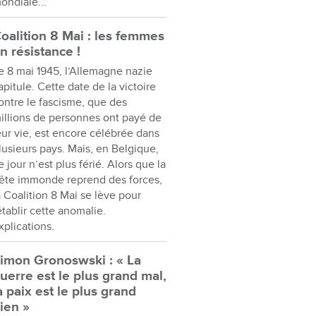
ondiale...
oalition 8 Mai : les femmes
n résistance !
e 8 mai 1945, l’Allemagne nazie
apitule. Cette date de la victoire
ontre le fascisme, que des
illions de personnes ont payé de
eur vie, est encore célébrée dans
lusieurs pays. Mais, en Belgique,
e jour n’est plus férié. Alors que la
ête immonde reprend des forces,
a Coalition 8 Mai se lève pour
établir cette anomalie.
xplications.
imon Gronoswski : « La
uerre est le plus grand mal,
a paix est le plus grand
ien »