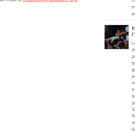
c
m
p
I
l
L
d
p
q
g
p
m
t
l
p
S
f
r
b