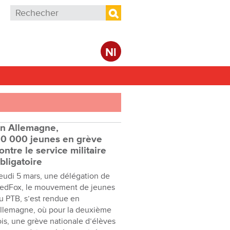
Formulaire de recherche
Rechercher
Nl
n Allemagne,
0 000 jeunes en grève
ontre le service militaire
bligatoire
eudi 5 mars, une délégation de
edFox, le mouvement de jeunes
u PTB, s’est rendue en
llemagne, où pour la deuxième
ois, une grève nationale d’élèves