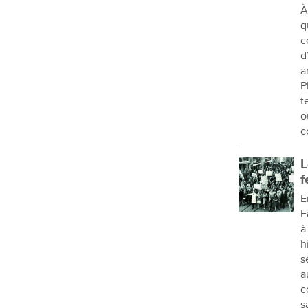
À
q
c
d
a
P
t
o
c
L
f
E
F
à
h
s
a
c
s