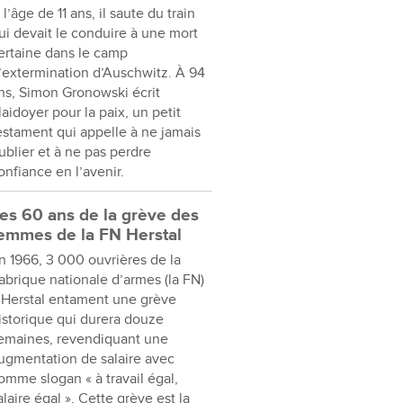
 l’âge de 11 ans, il saute du train
ui devait le conduire à une mort
ertaine dans le camp
’extermination d’Auschwitz. À 94
ns, Simon Gronowski écrit
laidoyer pour la paix, un petit
estament qui appelle à ne jamais
ublier et à ne pas perdre
onfiance en l’avenir.
es 60 ans de la grève des
emmes de la FN Herstal
n 1966, 3 000 ouvrières de la
abrique nationale d’armes (la FN)
 Herstal entament une grève
istorique qui durera douze
emaines, revendiquant une
ugmentation de salaire avec
omme slogan « à travail égal,
alaire égal ». Cette grève est la