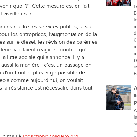
enir quoi ?”. Cette mesure est en fait
L
ravailleurs. »
B
l
aques contre les services publics, la soi
m
d
pour les entreprises, l’augmentation de la
0
s sur le diesel, les révision des barèmes
m
leurs voulaient réagir et montrer qu’il
m
a lutte sociale qui s’annonce. Il y a
s
aussi la manière : c’est un passage en
s
 d’un front le plus large possible de
B
geois comme aujourd’hui, on voulait
 la résistance est nécessaire dans tout
A
a
p
A
l
s
s
 un mail à
redaction@solidaire.org
.