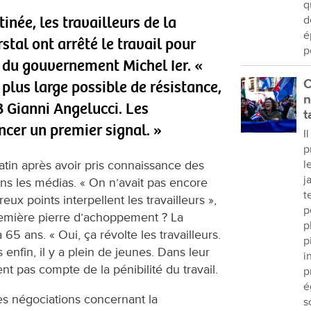
q
inée, les travailleurs de la
d
é
tal ont arrêté le travail pour
p
d du gouvernement Michel Ier. «
C
 plus large possible de résistance,
n
 Gianni Angelucci. Les
t
ncer un premier signal. »
I
p
matin après avoir pris connaissance des
l
j
 les médias. « On n’avait pas encore
t
eux points interpellent les travailleurs »,
p
remière pierre d’achoppement ? La
p
65 ans. « Oui, ça révolte les travailleurs.
p
 enfin, il y a plein de jeunes. Dans leur
i
ent pas compte de la pénibilité du travail.
p
é
des négociations concernant la
s