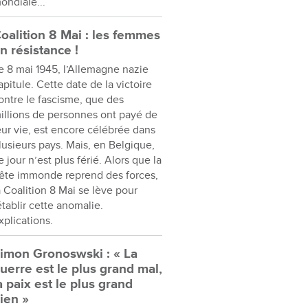
ondiale...
oalition 8 Mai : les femmes
n résistance !
e 8 mai 1945, l’Allemagne nazie
apitule. Cette date de la victoire
ontre le fascisme, que des
illions de personnes ont payé de
eur vie, est encore célébrée dans
lusieurs pays. Mais, en Belgique,
e jour n’est plus férié. Alors que la
ête immonde reprend des forces,
a Coalition 8 Mai se lève pour
établir cette anomalie.
xplications.
imon Gronoswski : « La
uerre est le plus grand mal,
a paix est le plus grand
ien »