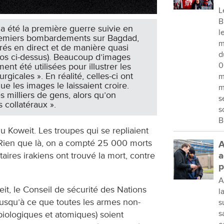
L
B
 a été la première guerre suivie en
l
 premiers bombardements sur Bagdad,
m
trés en direct et de manière quasi
d
os ci-dessus). Beaucoup d’images
0
nt été utilisées pour illustrer les
gicales ». En réalité, celles-ci ont
m
e les images le laissaient croire.
m
es milliers de gens, alors qu’on
s
 collatéraux ».
s
B
t du Koweit. Les troupes qui se repliaient
 Rien que là, on a compté 25 000 morts
A
itaires irakiens ont trouvé la mort, contre
a
p
A
eit, le Conseil de sécurité des Nations
l
usqu’à ce que toutes les armes non-
s
s
biologiques et atomiques) soient