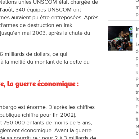
c
 Nations unies UNSCOM était chargée de
m
 d’août, 340 équipes UNSCOM ont
p
rmes auraient pu être entreposées. Après
s d’armes de destruction en Irak.
I
 jusqu’en mai 2003, après la chute du
l
L
d
 milliards de dollars, ce qui
p
à la moitié du montant de la dette du
q
g
p
re, la guerre économique :
m
t
l
p
bargo est énorme. D’après les chiffres
S
publique (chiffre pour fin 2002),
f
ont 750 000 enfants de moins de 5 ans,
r
anglement économique. Avant la guerre
b
 de sa nourriture : pour 2 à 3 milliards de