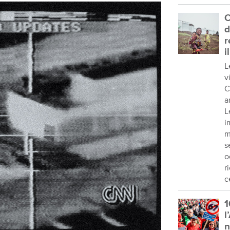
C
d
r
i
L
v
C
a
L
i
m
s
o
r
c
1
l