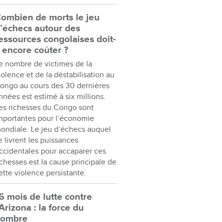
ombien de morts le jeu
’échecs autour des
essources congolaises doit-
l encore coûter ?
e nombre de victimes de la
iolence et de la déstabilisation au
ongo au cours des 30 dernières
nnées est estimé à six millions.
es richesses du Congo sont
mportantes pour l’économie
ondiale. Le jeu d’échecs auquel
e livrent les puissances
ccidentales pour accaparer ces
ichesses est la cause principale de
ette violence persistante.
6 mois de lutte contre
’Arizona : la force du
nombre