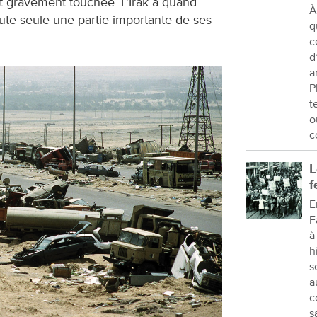
nt gravement touchée. L’Irak a quand
À
ute seule une partie importante de ses
q
c
d
a
P
t
o
c
L
f
E
F
à
h
s
a
c
s