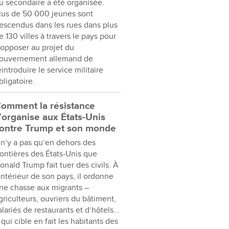
u secondaire a été organisée.
lus de 50 000 jeunes sont
escendus dans les rues dans plus
e 130 villes à travers le pays pour
’opposer au projet du
ouvernement allemand de
éintroduire le service militaire
bligatoire.
omment la résistance
’organise aux États-Unis
ontre Trump et son monde
l n’y a pas qu’en dehors des
rontières des États-Unis que
onald Trump fait tuer des civils. À
’intérieur de son pays, il ordonne
ne chasse aux migrants –
griculteurs, ouvriers du bâtiment,
alariés de restaurants et d’hôtels…
 qui cible en fait les habitants des