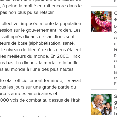
m
, à peine la moitié entrait encore dans le
 pas non plus pu se rétablir.
C
e
ollective, imposée à toute la population
L
ession sur le gouvernement irakien. Les
c
sait après dix ans de sanctions sont
c
eurs de base (alphabétisation, santé,
m
l
 le niveau de bien-être des gens étaient
p
les meilleurs du monde. En 2000, l’Irak
c
s bas. En dix ans, la mortalité infantile
b
ses au monde à l’une des plus hautes.
l
r
était officiellement terminée, il y avait
E
s les jours sur une grande partie du
forces armées américaines et
S
 000 vols de combat au dessus de l’Irak
g
l
b