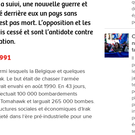
q
a suivi, une nouvelle guerre et
d
é derrière eux un pays sans
é
’est pas mort. L’opposition et les
p
s cessé et sont l’antidote contre
C
ation.
n
t
1991
I
p
armi lesquels la Belgique et quelques
l
j
ak. Le but était de chasser l’armée
t
vait envahi en août 1990. En 43 jours,
p
effectuait 100 000 bombardements
p
es Tomahawk et larguait 265 000 bombes.
p
ructures sociales et économiques d’Irak
i
ejeté dans l’ère pré-industrielle pour une
p
é
s