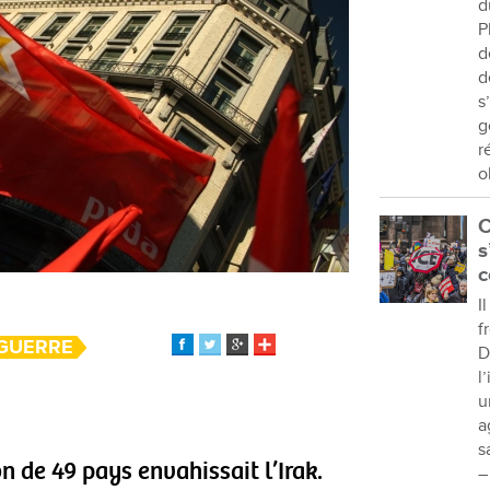
d
P
d
d
s
g
r
o
C
s
c
I
f
/GUERRE
D
l
u
a
s
on de 49 pays envahissait l’Irak.
–