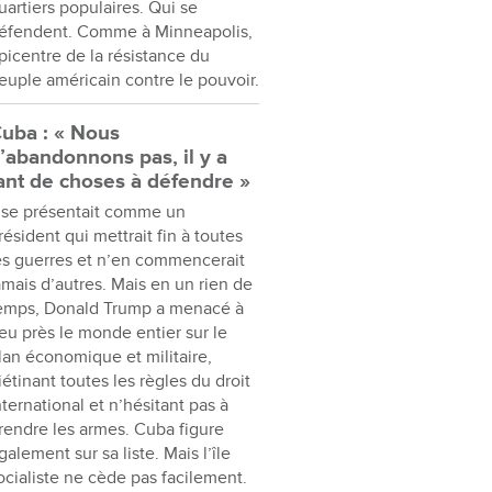
uartiers populaires. Qui se
éfendent. Comme à Minneapolis,
picentre de la résistance du
euple américain contre le pouvoir.
uba : « Nous
’abandonnons pas, il y a
ant de choses à défendre »
l se présentait comme un
résident qui mettrait fin à toutes
es guerres et n’en commencerait
amais d’autres. Mais en un rien de
emps, Donald Trump a menacé à
eu près le monde entier sur le
lan économique et militaire,
iétinant toutes les règles du droit
nternational et n’hésitant pas à
rendre les armes. Cuba figure
galement sur sa liste. Mais l’île
ocialiste ne cède pas facilement.