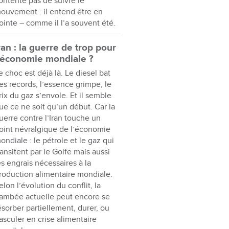
ontente pas de suivre le
ouvement : il entend être en
ointe – comme il l’a souvent été.
ran : la guerre de trop pour
’économie mondiale ?
e choc est déjà là. Le diesel bat
es records, l’essence grimpe, le
rix du gaz s’envole. Et il semble
ue ce ne soit qu’un début. Car la
uerre contre l’Iran touche un
oint névralgique de l’économie
ondiale : le pétrole et le gaz qui
ransitent par le Golfe mais aussi
es engrais nécessaires à la
roduction alimentaire mondiale.
elon l’évolution du conflit, la
lambée actuelle peut encore se
ésorber partiellement, durer, ou
asculer en crise alimentaire