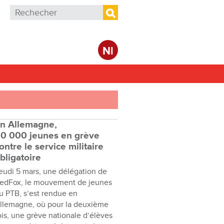
Formulaire de recherche
Rechercher
Nl
n Allemagne,
0 000 jeunes en grève
ontre le service militaire
bligatoire
eudi 5 mars, une délégation de
edFox, le mouvement de jeunes
u PTB, s’est rendue en
llemagne, où pour la deuxième
ois, une grève nationale d’élèves