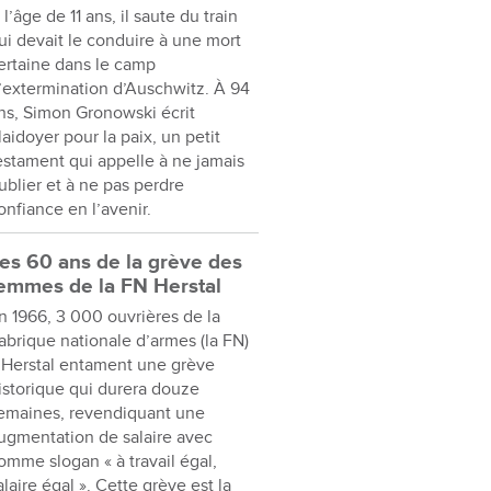
 l’âge de 11 ans, il saute du train
ui devait le conduire à une mort
ertaine dans le camp
’extermination d’Auschwitz. À 94
ns, Simon Gronowski écrit
laidoyer pour la paix, un petit
estament qui appelle à ne jamais
ublier et à ne pas perdre
onfiance en l’avenir.
es 60 ans de la grève des
emmes de la FN Herstal
n 1966, 3 000 ouvrières de la
abrique nationale d’armes (la FN)
 Herstal entament une grève
istorique qui durera douze
emaines, revendiquant une
ugmentation de salaire avec
omme slogan « à travail égal,
alaire égal ». Cette grève est la