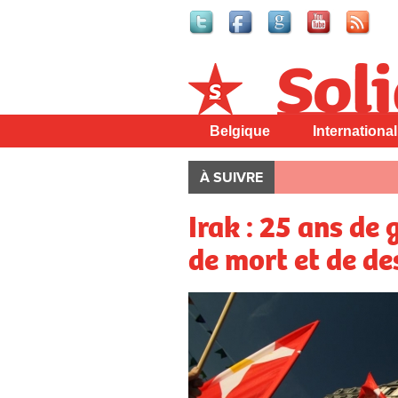
Solidaire
Belgique
International
À SUIVRE
Irak : 25 ans de
de mort et de de