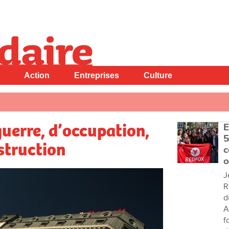
Action
Entreprises
Culture
 guerre, d’occupation,
E
5
struction
c
o
J
R
d
A
f