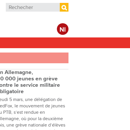
Formulaire de recherche
Rechercher
Nl
n Allemagne,
0 000 jeunes en grève
ontre le service militaire
bligatoire
eudi 5 mars, une délégation de
edFox, le mouvement de jeunes
u PTB, s’est rendue en
llemagne, où pour la deuxième
ois, une grève nationale d’élèves