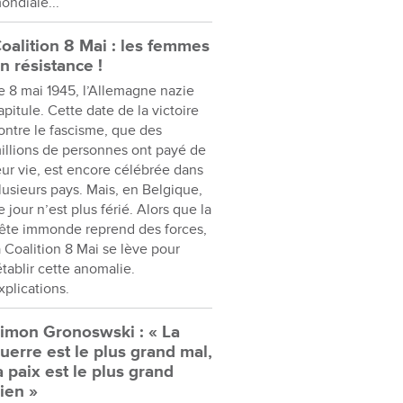
ondiale...
oalition 8 Mai : les femmes
n résistance !
e 8 mai 1945, l’Allemagne nazie
apitule. Cette date de la victoire
ontre le fascisme, que des
illions de personnes ont payé de
eur vie, est encore célébrée dans
lusieurs pays. Mais, en Belgique,
e jour n’est plus férié. Alors que la
ête immonde reprend des forces,
a Coalition 8 Mai se lève pour
établir cette anomalie.
xplications.
imon Gronoswski : « La
uerre est le plus grand mal,
a paix est le plus grand
ien »