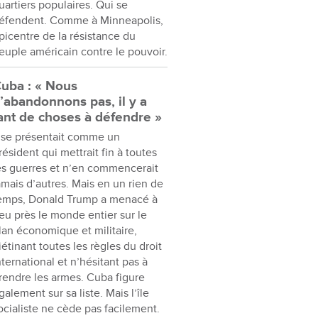
uartiers populaires. Qui se
éfendent. Comme à Minneapolis,
picentre de la résistance du
euple américain contre le pouvoir.
uba : « Nous
’abandonnons pas, il y a
ant de choses à défendre »
l se présentait comme un
résident qui mettrait fin à toutes
es guerres et n’en commencerait
amais d’autres. Mais en un rien de
emps, Donald Trump a menacé à
eu près le monde entier sur le
lan économique et militaire,
iétinant toutes les règles du droit
nternational et n’hésitant pas à
rendre les armes. Cuba figure
galement sur sa liste. Mais l’île
ocialiste ne cède pas facilement.