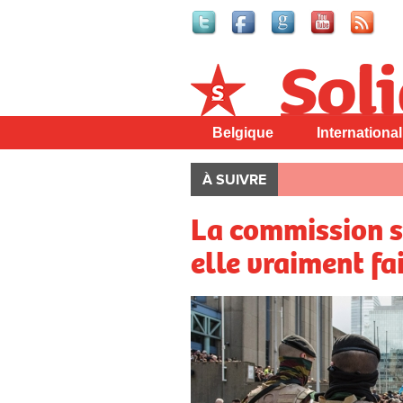
Solidaire
Belgique
International
À SUIVRE
La commission su
elle vraiment fai