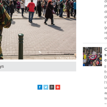
d
P
d
d
s
g
r
o
C
s
c
rys
I
f
D
l
u
a
s
–