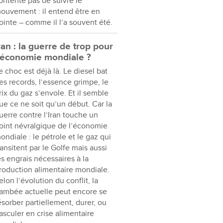
ontente pas de suivre le
ouvement : il entend être en
ointe – comme il l’a souvent été.
ran : la guerre de trop pour
’économie mondiale ?
e choc est déjà là. Le diesel bat
es records, l’essence grimpe, le
rix du gaz s’envole. Et il semble
ue ce ne soit qu’un début. Car la
uerre contre l’Iran touche un
oint névralgique de l’économie
ondiale : le pétrole et le gaz qui
ransitent par le Golfe mais aussi
es engrais nécessaires à la
roduction alimentaire mondiale.
elon l’évolution du conflit, la
lambée actuelle peut encore se
ésorber partiellement, durer, ou
asculer en crise alimentaire