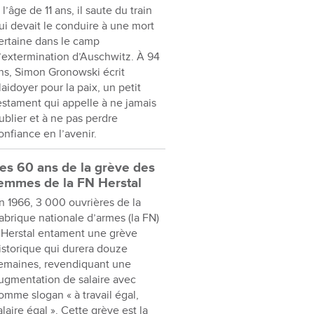
 l’âge de 11 ans, il saute du train
ui devait le conduire à une mort
ertaine dans le camp
’extermination d’Auschwitz. À 94
ns, Simon Gronowski écrit
laidoyer pour la paix, un petit
estament qui appelle à ne jamais
ublier et à ne pas perdre
onfiance en l’avenir.
es 60 ans de la grève des
emmes de la FN Herstal
n 1966, 3 000 ouvrières de la
abrique nationale d’armes (la FN)
 Herstal entament une grève
istorique qui durera douze
emaines, revendiquant une
ugmentation de salaire avec
omme slogan « à travail égal,
alaire égal ». Cette grève est la