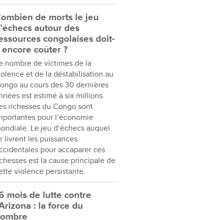
ombien de morts le jeu
’échecs autour des
essources congolaises doit-
l encore coûter ?
e nombre de victimes de la
iolence et de la déstabilisation au
ongo au cours des 30 dernières
nnées est estimé à six millions.
es richesses du Congo sont
mportantes pour l’économie
ondiale. Le jeu d’échecs auquel
e livrent les puissances
ccidentales pour accaparer ces
ichesses est la cause principale de
ette violence persistante.
6 mois de lutte contre
’Arizona : la force du
nombre