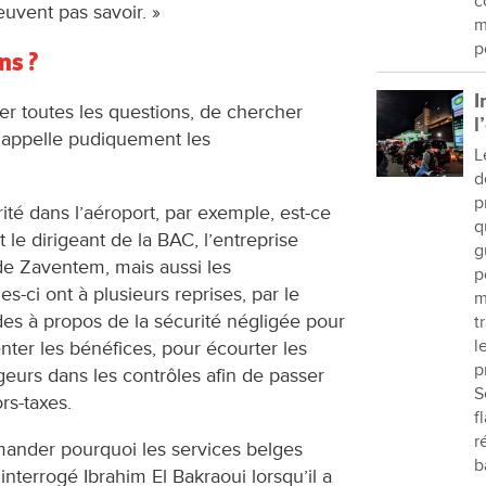
c
euvent pas savoir. »
m
p
ns ?
I
ser toutes les questions, de chercher
l
 appelle pudiquement les
L
d
p
rité dans l’aéroport, par exemple, est-ce
q
e dirigeant de la BAC, l’entreprise
g
 de Zaventem, mais aussi les
p
es-ci ont à plusieurs reprises, par le
m
des à propos de la sécurité négligée pour
t
l
ter les bénéfices, pour écourter les
p
geurs dans les contrôles afin de passer
S
ors-taxes.
f
r
emander pourquoi les services belges
b
 interrogé Ibrahim El Bakraoui lorsqu’il a