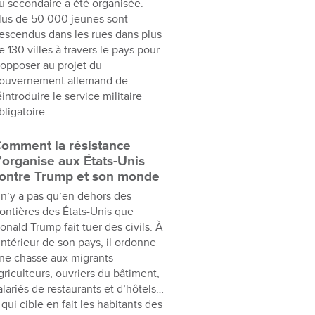
u secondaire a été organisée.
lus de 50 000 jeunes sont
escendus dans les rues dans plus
e 130 villes à travers le pays pour
’opposer au projet du
ouvernement allemand de
éintroduire le service militaire
bligatoire.
omment la résistance
’organise aux États-Unis
ontre Trump et son monde
l n’y a pas qu’en dehors des
rontières des États-Unis que
onald Trump fait tuer des civils. À
’intérieur de son pays, il ordonne
ne chasse aux migrants –
griculteurs, ouvriers du bâtiment,
alariés de restaurants et d’hôtels…
 qui cible en fait les habitants des