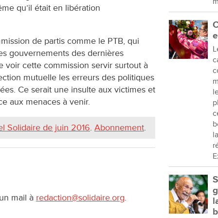
m
me qu’il était en libération
C
e
mmission de partis comme le PTB, qui
L
 les gouvernements des dernières
c
 voir cette commission servir surtout à
c
ction mutuelle les erreurs des politiques
m
es. Ce serait une insulte aux victimes et
l
face aux menaces à venir.
p
c
b
l Solidaire de juin 2016
.
Abonnement
.
l
r
E
S
g
 un mail à
redaction@solidaire.org
.
l
b