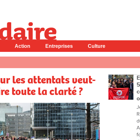
Action
Entreprises
Culture
r les attentats veut-
E
5
re toute la clarté ?
c
o
J
R
d
A
f