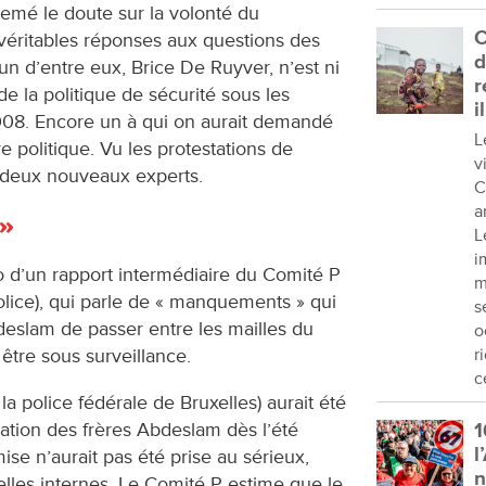
semé le doute sur la volonté du
C
véritables réponses aux questions des
d
’un d’entre eux, Brice De Ruyver, n’est ni
r
de la politique de sécurité sous les
i
8. Encore un à qui on aurait demandé
L
 politique. Vu les protestations de
v
ner deux nouveaux experts.
C
a
 »
L
i
cho d’un rapport intermédiaire du Comité P
m
police), qui parle de « manquements » qui
s
deslam de passer entre les mailles du
o
s être sous surveillance.
r
c
 la police fédérale de Bruxelles) aurait été
sation des frères Abdeslam dès l’été
1
l
ise n’aurait pas été prise au sérieux,
les internes. Le Comité P estime que le