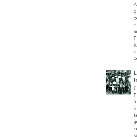
À
q
c
d
a
P
t
o
c
L
f
E
F
à
h
s
a
c
s