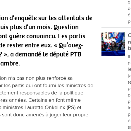
q
d
é
on d’enquête sur les attentats de
p
uis plus d’un mois. Question
’ont guère convaincu. Les partis
C
n
de rester entre eux. « Qu’avez-
t
 ? », a demandé le député PTB
I
hambre.
p
l
j
on n’a pas non plus renforcé sa
t
r les partis qui ont fourni les ministres de
p
irectement responsables de la politique
p
nières années. Certains en font même
p
s ministres Laurette Onkelinx (PS) et
i
s sont donc amenés à juger leur propre
p
é
s