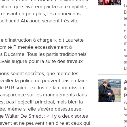
L
tion, qui s’avérera par la suite capitale,
B
n creusant un peu plus, les connexions
l
belhamid Abaaoud seraient très vite
m
d
0
e d’instruction à charge », dit Laurette
m
comité P menée excessivement à
m
 Ducarme. Tous les partis traditionnels
s
vais augure pour la suite des travaux.
s
B
ations soient secrètes, que même les
eiller la police ne peuvent pas en faire
A
le PTB soient exclus de la commission…
a
p
 transparence sur les manquements dans
st pas l’objectif principal, mais bien la
A
ée, même si elle s’avère désastreuse.
l
s
 Walter De Smedt : « Il y a deux sortes
s
avent et ne peuvent rien dire et ceux qui