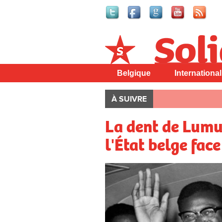
Solidaire
Belgique
International
À SUIVRE
La dent de Lumu
l'État belge fac