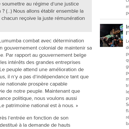
c
e soumettre au régime d’une justice
m
 ? (...) Nous allons établir ensemble la
p
e chacun reçoive la juste rémunération
I
l
, Lumumba combat avec détermination
L
ien gouvernement colonial de maintenir sa
d
p
ge. Par rapport au gouvernement belge
q
es intérêts des grandes entreprises
g
Le peuple attend une amélioration de
p
us, il n’y a pas d’indépendance tant que
m
e nationale prospère capable
t
 vie de notre peuple. Maintenant que
l
nce politique, nous voulons aussi
p
S
 patrimoine national est à nous. »
f
r
ès l’entrée en fonction de son
b
estitué à la demande de hauts