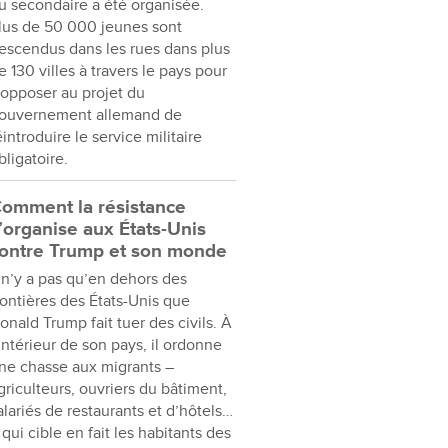
u secondaire a été organisée.
lus de 50 000 jeunes sont
escendus dans les rues dans plus
e 130 villes à travers le pays pour
’opposer au projet du
ouvernement allemand de
éintroduire le service militaire
bligatoire.
omment la résistance
’organise aux États-Unis
ontre Trump et son monde
l n’y a pas qu’en dehors des
rontières des États-Unis que
onald Trump fait tuer des civils. À
’intérieur de son pays, il ordonne
ne chasse aux migrants –
griculteurs, ouvriers du bâtiment,
alariés de restaurants et d’hôtels…
 qui cible en fait les habitants des