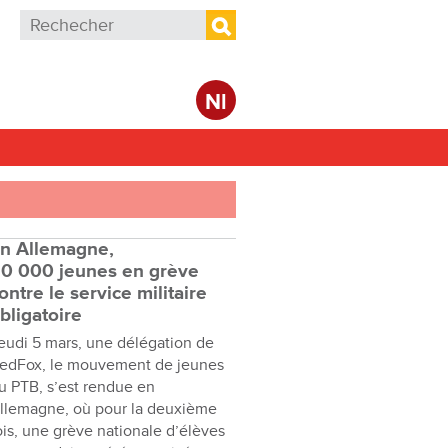
Formulaire de recherche
Rechercher
Nl
n Allemagne,
0 000 jeunes en grève
ontre le service militaire
bligatoire
eudi 5 mars, une délégation de
edFox, le mouvement de jeunes
u PTB, s’est rendue en
llemagne, où pour la deuxième
ois, une grève nationale d’élèves