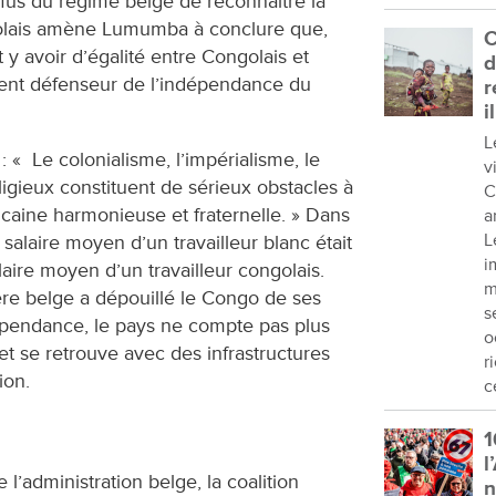
efus du régime belge de reconnaître la
olais amène Lumumba à conclure que,
C
t y avoir d’égalité entre Congolais et
d
rvent défenseur de l’indépendance du
r
i
L
 « Le colonialisme, l’impérialisme, le
v
ligieux constituent de sérieux obstacles à
C
icaine harmonieuse et fraternelle. » Dans
a
L
salaire moyen d’un travailleur blanc était
i
laire moyen d’un travailleur congolais.
m
ière belge a dépouillé le Congo de ses
s
dépendance, le pays ne compte pas plus
o
 et se retrouve avec des infrastructures
r
tion.
c
1
l
 l’administration belge, la coalition