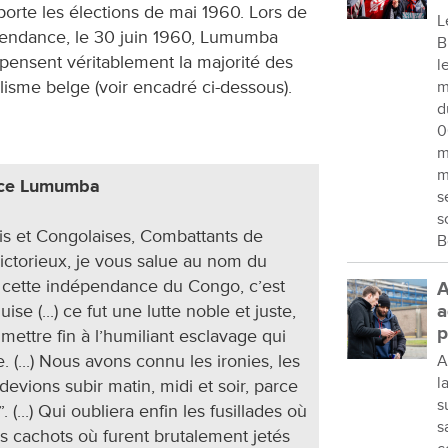
rte les élections de mai 1960. Lors de
L
épendance, le 30 juin 1960, Lumumba
B
pensent véritablement la majorité des
l
lisme belge (voir encadré ci-dessous).
m
d
0
m
m
rice Lumumba
s
s
s et Congolaises, Combattants de
B
ictorieux, je vous salue au nom du
) cette indépendance du Congo, c’est
A
ise (...) ce fut une lutte noble et juste,
a
p
mettre fin à l’humiliant esclavage qui
. (...) Nous avons connu les ironies, les
A
l
devions subir matin, midi et soir, parce
s
(...) Qui oubliera enfin les fusillades où
s
les cachots où furent brutalement jetés