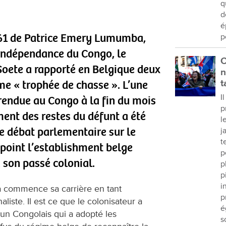
q
d
é
961 de Patrice Emery Lumumba,
p
l’indépendance du Congo, le
C
oete a rapporté en Belgique deux
n
e « trophée de chasse ». L’une
t
I
 rendue au Congo à la fin du mois
p
ment des restes du défunt a été
l
Le débat parlementaire sur le
j
t
l point l’establishment belge
p
 son passé colonial.
p
p
i
 commence sa carrière en tant
p
liste. Il est ce que le colonisateur a
é
 un Congolais qui a adopté les
s