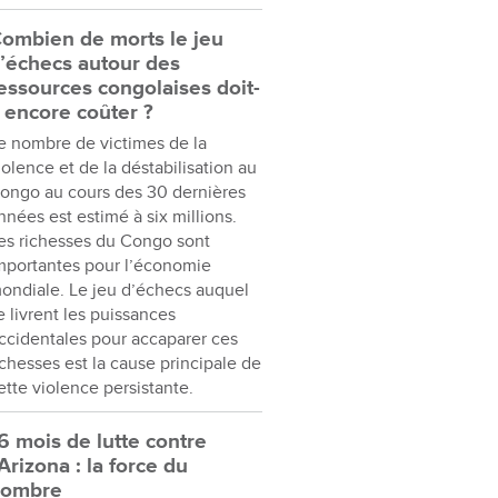
ombien de morts le jeu
’échecs autour des
essources congolaises doit-
l encore coûter ?
e nombre de victimes de la
iolence et de la déstabilisation au
ongo au cours des 30 dernières
nnées est estimé à six millions.
es richesses du Congo sont
mportantes pour l’économie
ondiale. Le jeu d’échecs auquel
e livrent les puissances
ccidentales pour accaparer ces
ichesses est la cause principale de
ette violence persistante.
6 mois de lutte contre
’Arizona : la force du
nombre