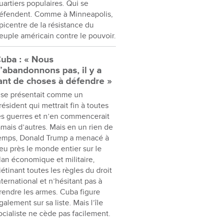
uartiers populaires. Qui se
éfendent. Comme à Minneapolis,
picentre de la résistance du
euple américain contre le pouvoir.
uba : « Nous
’abandonnons pas, il y a
ant de choses à défendre »
l se présentait comme un
résident qui mettrait fin à toutes
es guerres et n’en commencerait
amais d’autres. Mais en un rien de
emps, Donald Trump a menacé à
eu près le monde entier sur le
lan économique et militaire,
iétinant toutes les règles du droit
nternational et n’hésitant pas à
rendre les armes. Cuba figure
galement sur sa liste. Mais l’île
ocialiste ne cède pas facilement.