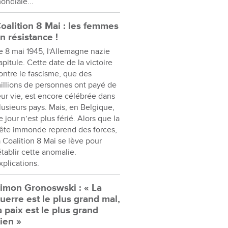
ondiale...
oalition 8 Mai : les femmes
n résistance !
e 8 mai 1945, l’Allemagne nazie
apitule. Cette date de la victoire
ontre le fascisme, que des
illions de personnes ont payé de
eur vie, est encore célébrée dans
lusieurs pays. Mais, en Belgique,
e jour n’est plus férié. Alors que la
ête immonde reprend des forces,
a Coalition 8 Mai se lève pour
établir cette anomalie.
xplications.
imon Gronoswski : « La
uerre est le plus grand mal,
a paix est le plus grand
ien »