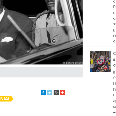
d
P
d
d
s
g
r
o
C
s
c
I
f
D
l
u
NIAL
a
s
–