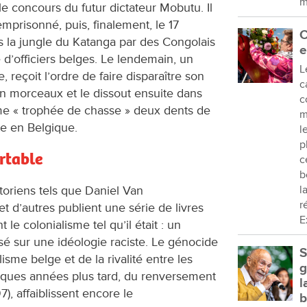
m
le concours du futur dictateur Mobutu. Il
emprisonné, puis, finalement, le 17
C
ns la jungle du Katanga par des Congolais
e
 d’officiers belges. Le lendemain, un
L
reçoit l’ordre de faire disparaître son
c
en morceaux et le dissout ensuite dans
c
mme « trophée de chasse » deux dents de
m
te en Belgique.
l
p
rtable
c
b
toriens tels que Daniel Van
l
r
 d’autres publient une série de livres
E
t le colonialisme tel qu’il était : un
sé sur une idéologie raciste. Le génocide
S
isme belge et de la rivalité entre les
g
uelques années plus tard, du renversement
l
), affaiblissent encore le
b