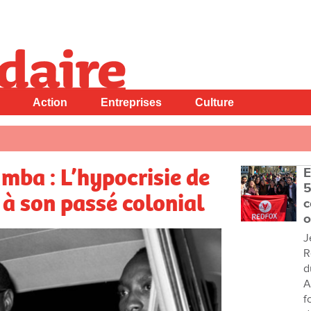
Action
Entreprises
Culture
mba : L’hypocrisie de
E
5
e à son passé colonial
c
o
J
R
d
A
f