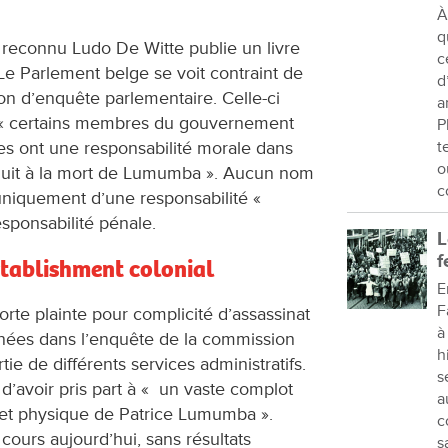
À
q
in reconnu Ludo De Witte publie un livre
c
Le Parlement belge se voit contraint de
d
n d’enquête parlementaire. Celle-ci
a
e « certains membres du gouvernement
P
ges ont une responsabilité morale dans
t
o
nduit à la mort de Lumumba ». Aucun nom
c
 uniquement d’une responsabilité «
sponsabilité pénale.
L
f
establishment colonial
E
F
rte plainte pour complicité d’assassinat
à
nées dans l’enquête de la commission
h
tie de différents services administratifs.
s
’avoir pris part à « un vaste complot
a
ue et physique de Patrice Lumumba ».
c
cours aujourd’hui, sans résultats
s