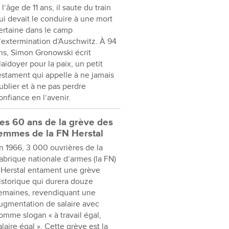
 l’âge de 11 ans, il saute du train
ui devait le conduire à une mort
ertaine dans le camp
’extermination d’Auschwitz. À 94
ns, Simon Gronowski écrit
laidoyer pour la paix, un petit
estament qui appelle à ne jamais
ublier et à ne pas perdre
onfiance en l’avenir.
es 60 ans de la grève des
emmes de la FN Herstal
n 1966, 3 000 ouvrières de la
abrique nationale d’armes (la FN)
 Herstal entament une grève
istorique qui durera douze
emaines, revendiquant une
ugmentation de salaire avec
omme slogan « à travail égal,
alaire égal ». Cette grève est la