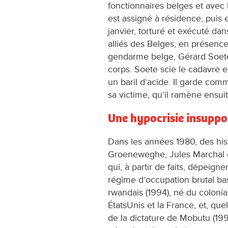
fonctionnaires belges et avec 
est assigné à résidence, puis 
janvier, torturé et exécuté da
alliés des Belges, en présence
gendarme belge, Gérard Soete, 
corps. Soete scie le cadavre 
un baril d’acide. Il garde co
sa victime, qu’il ramène ensui
Une hypocrisie insuppo
Dans les années 1980, des his
Groeneweghe, Jules Marchal et
qui, à partir de faits, dépeignen
régime d’occupation brutal ba
rwandais (1994), né du colonial
ÉtatsUnis et la France, et, q
de la dictature de Mobutu (1997