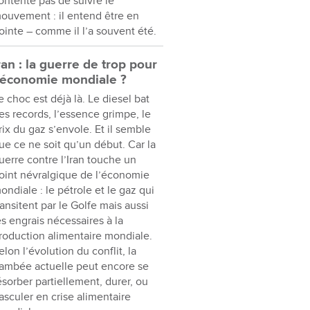
ontente pas de suivre le
ouvement : il entend être en
ointe – comme il l’a souvent été.
ran : la guerre de trop pour
’économie mondiale ?
e choc est déjà là. Le diesel bat
es records, l’essence grimpe, le
rix du gaz s’envole. Et il semble
ue ce ne soit qu’un début. Car la
uerre contre l’Iran touche un
oint névralgique de l’économie
ondiale : le pétrole et le gaz qui
ransitent par le Golfe mais aussi
es engrais nécessaires à la
roduction alimentaire mondiale.
elon l’évolution du conflit, la
lambée actuelle peut encore se
ésorber partiellement, durer, ou
asculer en crise alimentaire