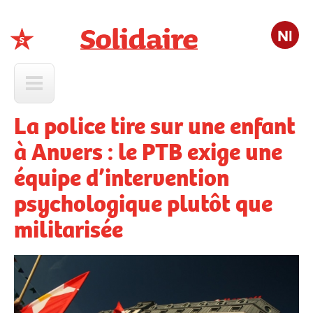
Nl
Solidaire
La police tire sur une enfant
à Anvers : le PTB exige une
équipe d’intervention
psychologique plutôt que
militarisée