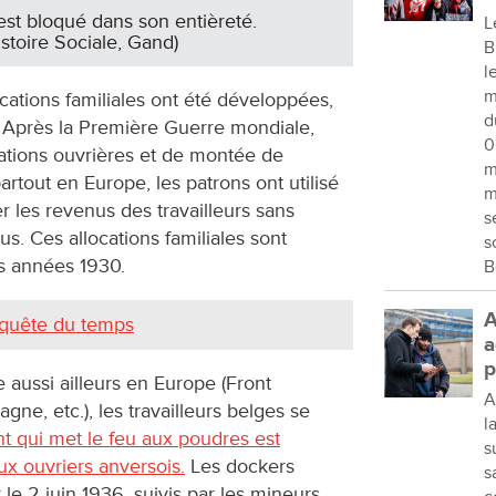
est bloqué dans son entièreté.
L
stoire Sociale, Gand)
B
l
m
cations familiales ont été développées,
d
 Après la Première Guerre mondiale,
0
ations ouvrières et de montée de
m
rtout en Europe, les patrons ont utilisé
m
 les revenus des travailleurs sans
s
us. Ces allocations familiales sont
s
s années 1930.
B
A
onquête du temps
a
p
aussi ailleurs en Europe (Front
A
ne, etc.), les travailleurs belges se
l
 qui met le feu aux poudres est
s
eux ouvriers anversois.
Les dockers
s
le 2 juin 1936, suivis par les mineurs