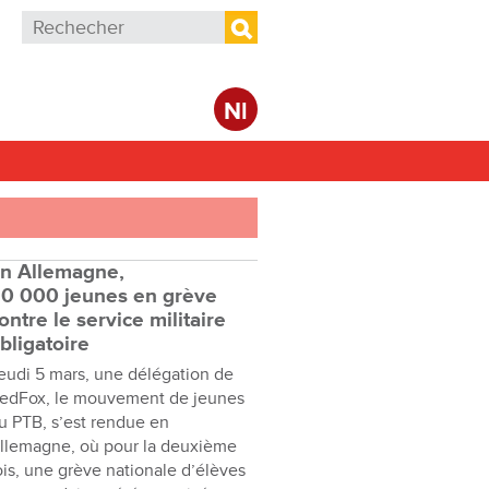
Formulaire de recherche
Rechercher
Nl
n Allemagne,
0 000 jeunes en grève
ontre le service militaire
bligatoire
eudi 5 mars, une délégation de
edFox, le mouvement de jeunes
u PTB, s’est rendue en
llemagne, où pour la deuxième
ois, une grève nationale d’élèves