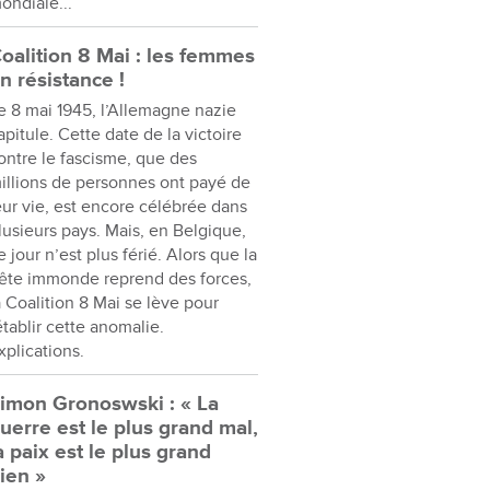
ondiale...
oalition 8 Mai : les femmes
n résistance !
e 8 mai 1945, l’Allemagne nazie
apitule. Cette date de la victoire
ontre le fascisme, que des
illions de personnes ont payé de
eur vie, est encore célébrée dans
lusieurs pays. Mais, en Belgique,
e jour n’est plus férié. Alors que la
ête immonde reprend des forces,
a Coalition 8 Mai se lève pour
établir cette anomalie.
xplications.
imon Gronoswski : « La
uerre est le plus grand mal,
a paix est le plus grand
ien »