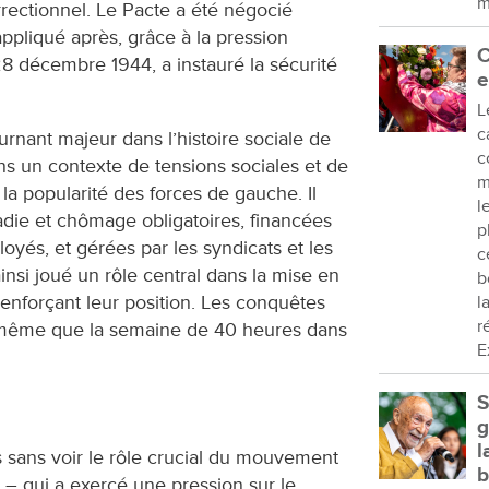
m
rrectionnel. Le Pacte a été négocié
ppliqué après, grâce à la pression
C
28 décembre 1944, a instauré la sécurité
e
L
c
urnant majeur dans l’histoire sociale de
c
ans un contexte de tensions sociales et de
m
 la popularité des forces de gauche. Il
l
die et chômage obligatoires, financées
p
oyés, et gérées par les syndicats et les
c
insi joué un rôle central dans la mise en
b
renforçant leur position. Les conquêtes
l
r
e même que la semaine de 40 heures dans
E
S
g
l
s sans voir le rôle crucial du mouvement
b
 – qui a exercé une pression sur le