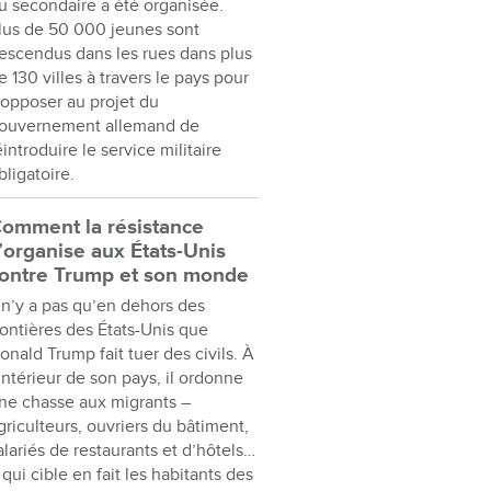
u secondaire a été organisée.
lus de 50 000 jeunes sont
escendus dans les rues dans plus
e 130 villes à travers le pays pour
’opposer au projet du
ouvernement allemand de
éintroduire le service militaire
bligatoire.
omment la résistance
’organise aux États-Unis
ontre Trump et son monde
l n’y a pas qu’en dehors des
rontières des États-Unis que
onald Trump fait tuer des civils. À
’intérieur de son pays, il ordonne
ne chasse aux migrants –
griculteurs, ouvriers du bâtiment,
alariés de restaurants et d’hôtels…
 qui cible en fait les habitants des