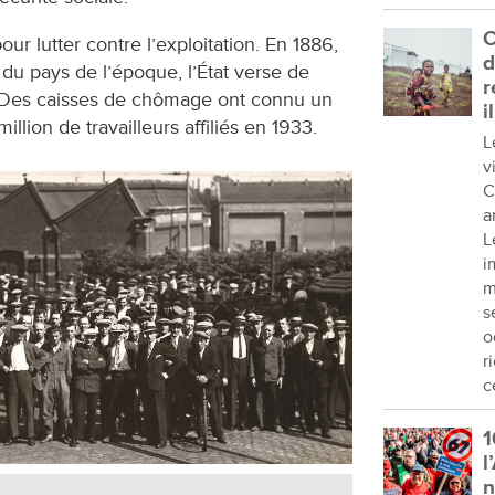
C
our lutter contre l’exploitation. En 1886,
d
du pays de lʼépoque, lʼÉtat verse de
r
. Des caisses de chômage ont connu un
i
llion de travailleurs affiliés en 1933.
L
v
C
a
L
i
m
s
o
r
c
1
l