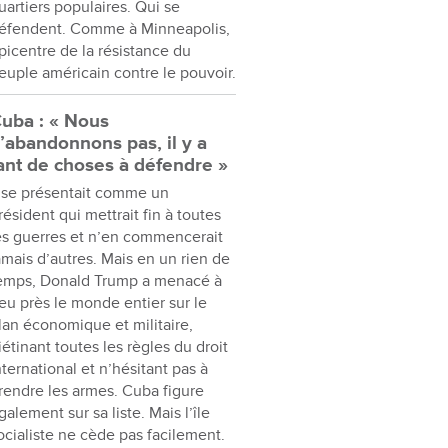
uartiers populaires. Qui se
éfendent. Comme à Minneapolis,
picentre de la résistance du
euple américain contre le pouvoir.
uba : « Nous
’abandonnons pas, il y a
ant de choses à défendre »
l se présentait comme un
résident qui mettrait fin à toutes
es guerres et n’en commencerait
amais d’autres. Mais en un rien de
emps, Donald Trump a menacé à
eu près le monde entier sur le
lan économique et militaire,
iétinant toutes les règles du droit
nternational et n’hésitant pas à
rendre les armes. Cuba figure
galement sur sa liste. Mais l’île
ocialiste ne cède pas facilement.