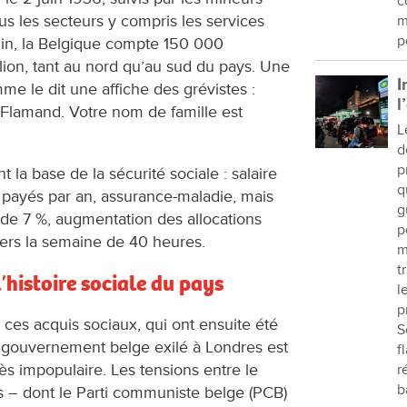
c
tous les secteurs y compris les services
m
p
juin, la Belgique compte 150 000
llion, tant au nord qu’au sud du pays. Une
I
mme le dit une affiche des grévistes :
l
Flamand. Votre nom de famille est
L
d
p
t la base de la sécurité sociale : salaire
q
payés par an, assurance-maladie, mais
g
 de 7 %, augmentation des allocations
p
vers la semaine de 40 heures.
m
t
histoire sociale du pays
l
p
ces acquis sociaux, qui ont ensuite été
S
Le gouvernement belge exilé à Londres est
f
rès impopulaire. Les tensions entre le
r
b
s – dont le Parti communiste belge (PCB)