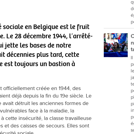
q
d
é
p
 sociale en Belgique est le fruit
e. Le 28 décembre 1944, lʼarrêté-
C
n
ui jette les bases de notre
t
uit décennies plus tard, cette
I
 est toujours un bastion à
p
l
j
t
st officiellement créée en 1944, des
p
ent déjà depuis la fin du 19e siècle. Le
p
avait détruit les anciennes formes de
p
s vulnérables face à la maladie, la
i
p
à cette insécurité, la classe travailleuse
é
s et des caisses de secours. Elles sont
s
curité sociale.