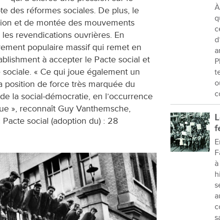
À
e des réformes sociales. De plus, le
q
ction et de montée des mouvements
c
 les revendications ouvrières. En
d
vement populaire massif qui remet en
a
tablishment à accepter le Pacte social et
P
é sociale. « Ce qui joue également un
t
o
 la position de force très marquée du
c
e la social-démocratie, en l’occurrence
que », reconnaît Guy Vanthemsche,
L
« Pacte social (adoption du) : 28
f
E
F
à
h
s
a
c
s