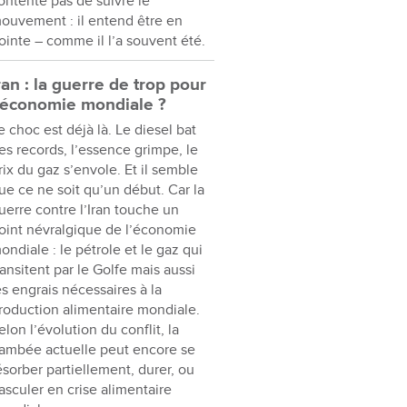
ontente pas de suivre le
ouvement : il entend être en
ointe – comme il l’a souvent été.
ran : la guerre de trop pour
’économie mondiale ?
e choc est déjà là. Le diesel bat
es records, l’essence grimpe, le
rix du gaz s’envole. Et il semble
ue ce ne soit qu’un début. Car la
uerre contre l’Iran touche un
oint névralgique de l’économie
ondiale : le pétrole et le gaz qui
ransitent par le Golfe mais aussi
es engrais nécessaires à la
roduction alimentaire mondiale.
elon l’évolution du conflit, la
lambée actuelle peut encore se
ésorber partiellement, durer, ou
asculer en crise alimentaire