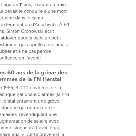
 l’âge de 11 ans, il saute du train
ui devait le conduire à une mort
ertaine dans le camp
’extermination d’Auschwitz. À 94
ns, Simon Gronowski écrit
laidoyer pour la paix, un petit
estament qui appelle à ne jamais
ublier et à ne pas perdre
onfiance en l’avenir.
es 60 ans de la grève des
emmes de la FN Herstal
n 1966, 3 000 ouvrières de la
abrique nationale d’armes (la FN)
 Herstal entament une grève
istorique qui durera douze
emaines, revendiquant une
ugmentation de salaire avec
omme slogan « à travail égal,
alaire égal ». Cette grève est la