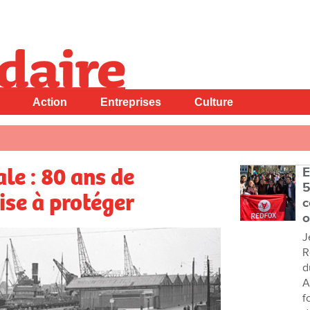
Action
Entreprises
Culture
le : 80 ans de
E
5
ise à protéger
c
o
J
R
d
A
f