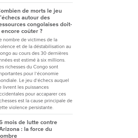
ombien de morts le jeu
’échecs autour des
essources congolaises doit-
l encore coûter ?
e nombre de victimes de la
iolence et de la déstabilisation au
ongo au cours des 30 dernières
nnées est estimé à six millions.
es richesses du Congo sont
mportantes pour l’économie
ondiale. Le jeu d’échecs auquel
e livrent les puissances
ccidentales pour accaparer ces
ichesses est la cause principale de
ette violence persistante.
6 mois de lutte contre
’Arizona : la force du
nombre