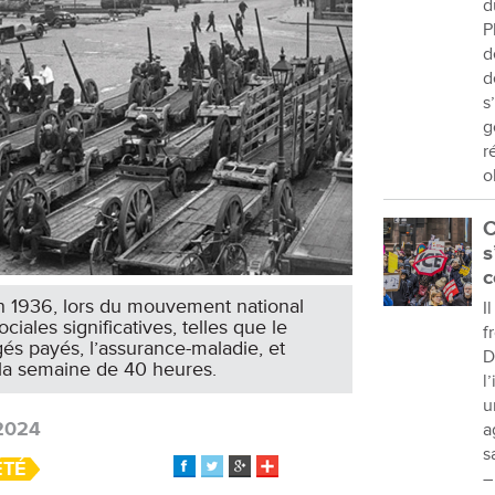
d
P
d
d
s
g
r
o
C
s
c
n 1936, lors du mouvement national
I
ales significatives, telles que le
f
és payés, l’assurance-maladie, et
D
la semaine de 40 heures.
l
u
2024
a
s
ÉTÉ
–