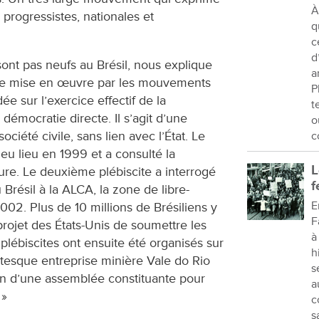
À
, progressistes, nationales et
q
c
d
sont pas neufs au Brésil, nous explique
a
gie mise en œuvre par les mouvements
P
e sur l’exercice effectif de la
t
 démocratie directe. Il s’agit d’une
o
société civile, sans lien avec l’État. Le
c
 eu lieu en 1999 et a consulté la
L
eure. Le deuxième plébiscite a interrogé
f
 Brésil à la ALCA, la zone de libre-
E
2. Plus de 10 millions de Brésiliens y
F
 projet des États-Unis de soumettre les
à
plébiscites ont ensuite été organisés sur
h
antesque entreprise minière Vale do Rio
s
n d’une assemblée constituante pour
a
 »
c
s