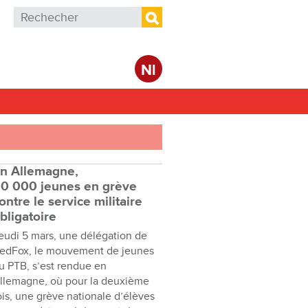
Formulaire de recherche
Rechercher
Nl
n Allemagne,
0 000 jeunes en grève
ontre le service militaire
bligatoire
eudi 5 mars, une délégation de
edFox, le mouvement de jeunes
u PTB, s’est rendue en
llemagne, où pour la deuxième
ois, une grève nationale d’élèves