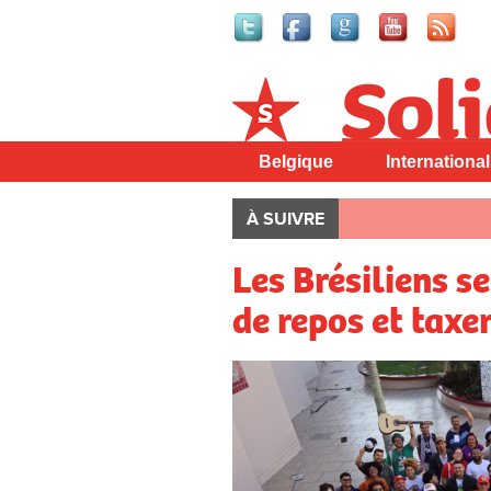
Solidaire
Belgique
International
À SUIVRE
Les Brésiliens s
de repos et taxer