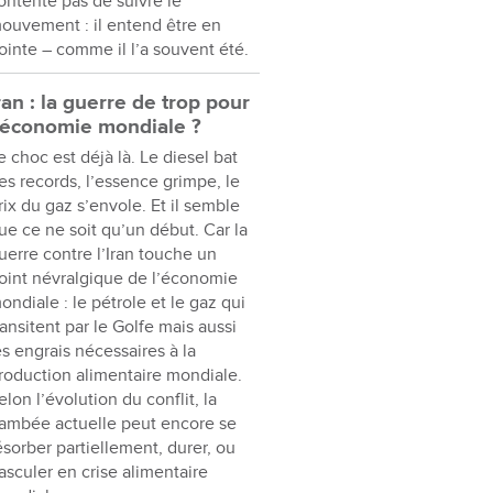
ontente pas de suivre le
ouvement : il entend être en
ointe – comme il l’a souvent été.
ran : la guerre de trop pour
’économie mondiale ?
e choc est déjà là. Le diesel bat
es records, l’essence grimpe, le
rix du gaz s’envole. Et il semble
ue ce ne soit qu’un début. Car la
uerre contre l’Iran touche un
oint névralgique de l’économie
ondiale : le pétrole et le gaz qui
ransitent par le Golfe mais aussi
es engrais nécessaires à la
roduction alimentaire mondiale.
elon l’évolution du conflit, la
lambée actuelle peut encore se
ésorber partiellement, durer, ou
asculer en crise alimentaire