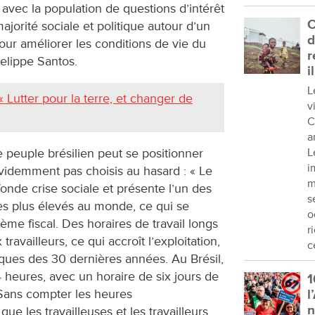
avec la population de questions d’intérêt
C
ajorité sociale et politique autour d’un
d
 améliorer les conditions de vie du
r
elippe Santos.
i
L
 Lutter pour la terre, et changer de
v
C
a
e peuple brésilien peut se positionner
L
i
videmment pas choisis au hasard : « Le
m
fonde crise sociale et présente l’un des
s
les plus élevés au monde, ce qui se
o
stème fiscal. Des horaires de travail longs
r
ravailleurs, ce qui accroît l’exploitation,
c
ques des 30 dernières années. Au Brésil,
4 heures, avec un horaire de six jours de
1
 Sans compter les heures
l
que les travailleuses et les travailleurs