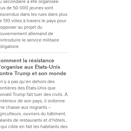
u secondaire a été organisée.
lus de 50 000 jeunes sont
escendus dans les rues dans plus
e 130 villes à travers le pays pour
’opposer au projet du
ouvernement allemand de
éintroduire le service militaire
bligatoire.
omment la résistance
’organise aux États-Unis
ontre Trump et son monde
l n’y a pas qu’en dehors des
rontières des États-Unis que
onald Trump fait tuer des civils. À
’intérieur de son pays, il ordonne
ne chasse aux migrants –
griculteurs, ouvriers du bâtiment,
alariés de restaurants et d’hôtels…
 qui cible en fait les habitants des