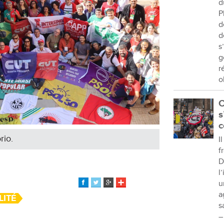
d
P
d
d
s
g
r
o
C
s
c
rio.
I
f
D
l
u
a
LITÉ
s
–