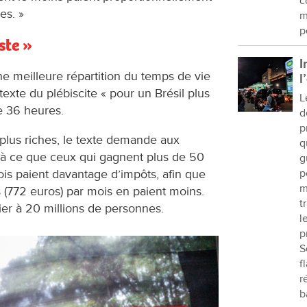
c
es. »
m
p
ste »
I
une meilleure répartition du temps de vie
l
le texte du plébiscite « pour un Brésil plus
L
e 36 heures.
d
p
 plus riches, le texte demande aux
q
es à ce que ceux qui gagnent plus de 50
g
p
ois paient davantage d’impôts, afin que
m
 (772 euros) par mois en paient moins.
t
ier à 20 millions de personnes.
l
p
S
f
r
b