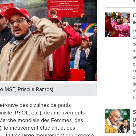
m
C
e
L
c
c
m
l
p
c
b
l
to MST, Priscila Ramos)
r
E
retrouve des dizaines de partis
S
uniste, PSOL, etc.), des mouvements
g
 Marche mondiale des Femmes, des
l
.), le mouvement étudiant et des
b
s. Un très large mouvement qui exprime