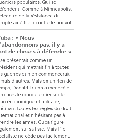
uartiers populaires. Qui se
éfendent. Comme à Minneapolis,
picentre de la résistance du
euple américain contre le pouvoir.
uba : « Nous
’abandonnons pas, il y a
ant de choses à défendre »
l se présentait comme un
résident qui mettrait fin à toutes
es guerres et n’en commencerait
amais d’autres. Mais en un rien de
emps, Donald Trump a menacé à
eu près le monde entier sur le
lan économique et militaire,
iétinant toutes les règles du droit
nternational et n’hésitant pas à
rendre les armes. Cuba figure
galement sur sa liste. Mais l’île
ocialiste ne cède pas facilement.