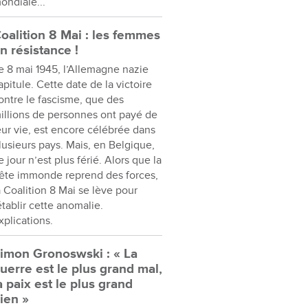
ondiale...
oalition 8 Mai : les femmes
n résistance !
e 8 mai 1945, l’Allemagne nazie
apitule. Cette date de la victoire
ontre le fascisme, que des
illions de personnes ont payé de
eur vie, est encore célébrée dans
lusieurs pays. Mais, en Belgique,
e jour n’est plus férié. Alors que la
ête immonde reprend des forces,
a Coalition 8 Mai se lève pour
établir cette anomalie.
xplications.
imon Gronoswski : « La
uerre est le plus grand mal,
a paix est le plus grand
ien »