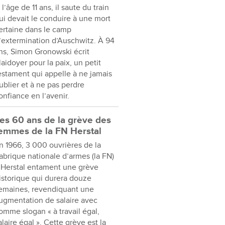
 l’âge de 11 ans, il saute du train
ui devait le conduire à une mort
ertaine dans le camp
’extermination d’Auschwitz. À 94
ns, Simon Gronowski écrit
laidoyer pour la paix, un petit
estament qui appelle à ne jamais
ublier et à ne pas perdre
onfiance en l’avenir.
es 60 ans de la grève des
emmes de la FN Herstal
n 1966, 3 000 ouvrières de la
abrique nationale d’armes (la FN)
 Herstal entament une grève
istorique qui durera douze
emaines, revendiquant une
ugmentation de salaire avec
omme slogan « à travail égal,
alaire égal ». Cette grève est la