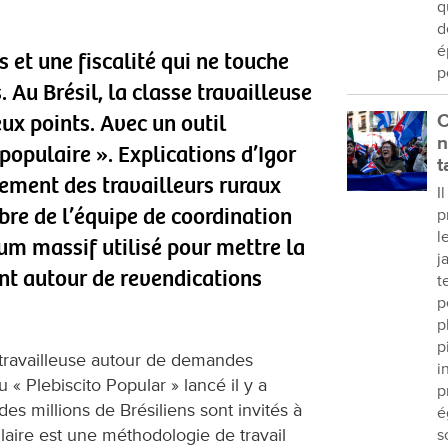
q
d
é
 et une fiscalité qui ne touche
p
 Au Brésil, la classe travailleuse
eux points. Avec un outil
C
n
 populaire ». Explications d’Igor
t
ement des travailleurs ruraux
I
re de l’équipe de coordination
p
l
um massif utilisé pour mettre la
j
t autour de revendications
t
p
p
p
se travailleuse autour de demandes
i
du « Plebiscito Popular » lancé il y a
p
s millions de Brésiliens sont invités à
é
ulaire est une méthodologie de travail
s