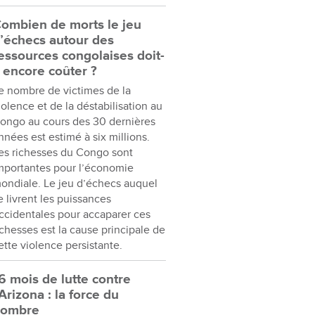
ombien de morts le jeu
’échecs autour des
essources congolaises doit-
l encore coûter ?
e nombre de victimes de la
iolence et de la déstabilisation au
ongo au cours des 30 dernières
nnées est estimé à six millions.
es richesses du Congo sont
mportantes pour l’économie
ondiale. Le jeu d’échecs auquel
e livrent les puissances
ccidentales pour accaparer ces
ichesses est la cause principale de
ette violence persistante.
6 mois de lutte contre
’Arizona : la force du
nombre