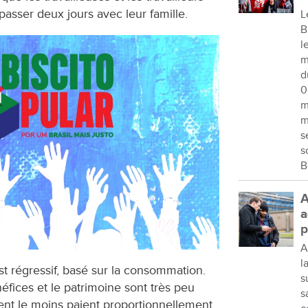
asser deux jours avec leur famille.
L
B
l
m
d
0
m
m
s
s
B
A
a
p
A
l
est régressif, basé sur la consommation.
s
néfices et le patrimoine sont très peu
s
ent le moins paient proportionnellement