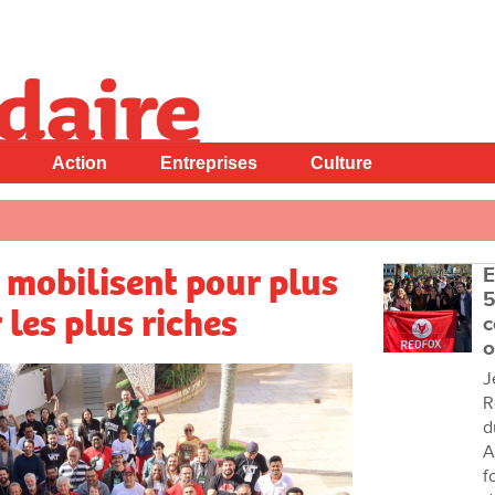
Action
Entreprises
Culture
e mobilisent pour plus
E
5
 les plus riches
c
o
J
R
d
A
f