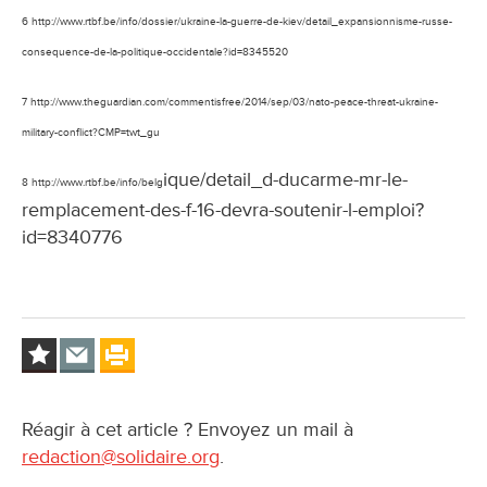
6 http://www.rtbf.be/info/dossier/ukraine-la-guerre-de-kiev/detail_expansionnisme-russe-
consequence-de-la-politique-occidentale?id=8345520
7 http://www.theguardian.com/commentisfree/2014/sep/03/nato-peace-threat-ukraine-
military-conflict?CMP=twt_gu
ique/detail_d-ducarme-mr-le-
8 http://www.rtbf.be/info/belg
remplacement-des-f-16-devra-soutenir-l-emploi?
id=8340776
Réagir à cet article ? Envoyez un mail à
redaction@solidaire.org
.