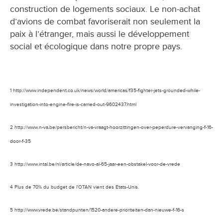
construction de logements sociaux. Le non-achat
d’avions de combat favoriserait non seulement la
paix à l’étranger, mais aussi le développement
social et écologique dans notre propre pays.
1 http://www.independent.co.uk/news/world/americas/f35-fighter-jets-grounded-while-
investigation-into-engine-fire-is-carried-out-9602437.html
2 http://www.n-va.be/persbericht/n-va-vraagt-hoorzittingen-over-peperdure-vervanging-f-16-
door-f-35
3 http://www.intal.be/nl/article/de-navo-al-65-jaar-een-obstakel-voor-de-vrede
4 Plus de 70% du budget de l'OTAN vient des Etats-Unis.
5 http://www.vrede.be/standpunten/1520-andere-prioriteiten-dan-nieuwe-f-16-s