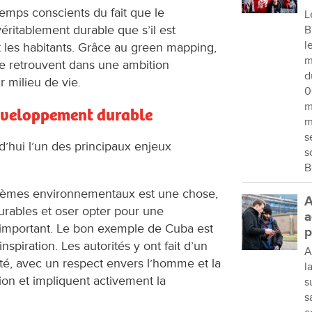
emps conscients du fait que le
L
ritablement durable que s’il est
B
l
et les habitants. Grâce au green mapping,
m
 se retrouvent dans une ambition
d
 milieu de vie.
0
m
éveloppement durable
m
s
d’hui l’un des principaux enjeux
s
B
oblèmes environnementaux est une chose,
A
urables et oser opter pour une
a
i important. Le bon exemple de Cuba est
p
nspiration. Les autorités y ont fait d’un
A
té, avec un respect envers l’homme et la
l
tion et impliquent activement la
s
s