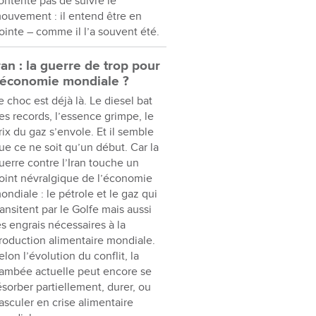
ontente pas de suivre le
ouvement : il entend être en
ointe – comme il l’a souvent été.
ran : la guerre de trop pour
’économie mondiale ?
e choc est déjà là. Le diesel bat
es records, l’essence grimpe, le
rix du gaz s’envole. Et il semble
ue ce ne soit qu’un début. Car la
uerre contre l’Iran touche un
oint névralgique de l’économie
ondiale : le pétrole et le gaz qui
ransitent par le Golfe mais aussi
es engrais nécessaires à la
roduction alimentaire mondiale.
elon l’évolution du conflit, la
lambée actuelle peut encore se
ésorber partiellement, durer, ou
asculer en crise alimentaire