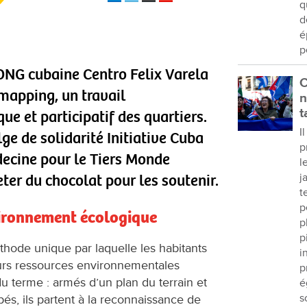
q
d
é
p
’ONG cubaine Centro Felix Varela
C
 mapping, un travail
n
t
 et participatif des quartiers.
I
e de solidarité Initiative Cuba
p
decine pour le Tiers Monde
l
er du chocolat pour les soutenir.
j
t
p
vironnement écologique
p
p
hode unique par laquelle les habitants
i
urs ressources environnementales
p
 du terme : armés d’un plan du terrain et
é
s
s, ils partent à la reconnaissance de