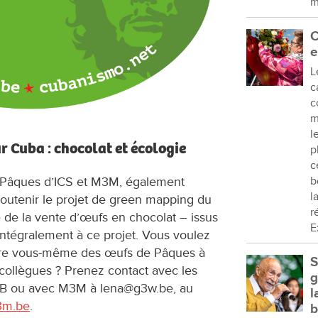
m
C
e
L
c
c
m
l
Cuba : chocolat et écologie
p
c
 Pâques d’ICS et M3M, également
b
l
outenir le projet de green mapping du
r
e de la vente d’œufs en chocolat – issus
E
ntégralement à ce projet. Vous voulez
ndre vous-même des œufs de Pâques à
S
collègues ? Prenez contact avec les
g
PTB ou avec M3M à lena@g3w.be, au
l
m.be
.
b