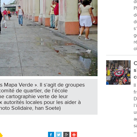
d
P
d
d
s
g
r
o
C
s
c
 Mapa Verde ». Il s’agit de groupes
I
omité de quartier, de l’école
f
une cartographie verte de leur
D
x autorités locales pour les aider à
l
Photo Solidaire, han Soete)
u
a
s
–