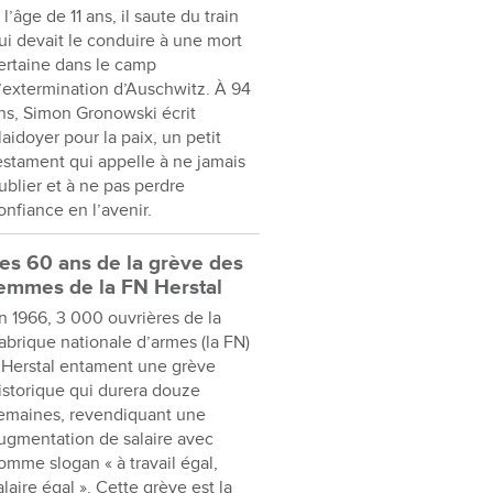
 l’âge de 11 ans, il saute du train
ui devait le conduire à une mort
ertaine dans le camp
’extermination d’Auschwitz. À 94
ns, Simon Gronowski écrit
laidoyer pour la paix, un petit
estament qui appelle à ne jamais
ublier et à ne pas perdre
onfiance en l’avenir.
es 60 ans de la grève des
emmes de la FN Herstal
n 1966, 3 000 ouvrières de la
abrique nationale d’armes (la FN)
 Herstal entament une grève
istorique qui durera douze
emaines, revendiquant une
ugmentation de salaire avec
omme slogan « à travail égal,
alaire égal ». Cette grève est la