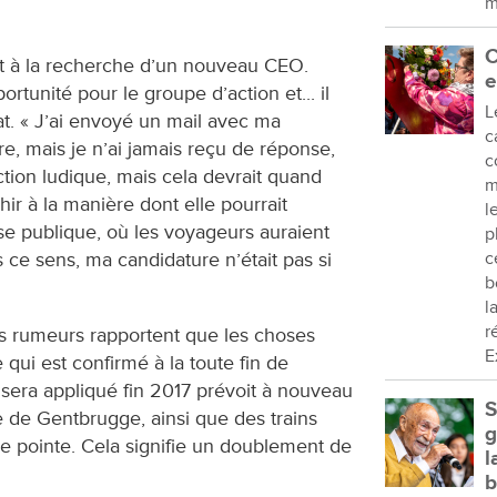
m
C
t à la recherche d’un nouveau CEO.
e
ortunité pour le groupe d’action et... il
L
at. « J’ai envoyé un mail avec ma
c
e, mais je n’ai jamais reçu de réponse,
c
 action ludique, mais cela devrait quand
m
ir à la manière dont elle pourrait
l
se publique, où les voyageurs auraient
p
s ce sens, ma candidature n’était pas si
c
b
l
r
es rumeurs rapportent que les choses
E
qui est confirmé à la toute fin de
i sera appliqué fin 2017 prévoit à nouveau
S
e de Gentbrugge, ainsi que des trains
g
 pointe. Cela signifie un doublement de
l
b