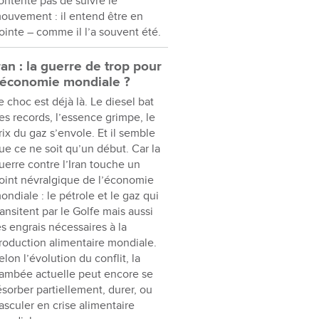
ontente pas de suivre le
ouvement : il entend être en
ointe – comme il l’a souvent été.
ran : la guerre de trop pour
’économie mondiale ?
e choc est déjà là. Le diesel bat
es records, l’essence grimpe, le
rix du gaz s’envole. Et il semble
ue ce ne soit qu’un début. Car la
uerre contre l’Iran touche un
oint névralgique de l’économie
ondiale : le pétrole et le gaz qui
ransitent par le Golfe mais aussi
es engrais nécessaires à la
roduction alimentaire mondiale.
elon l’évolution du conflit, la
lambée actuelle peut encore se
ésorber partiellement, durer, ou
asculer en crise alimentaire