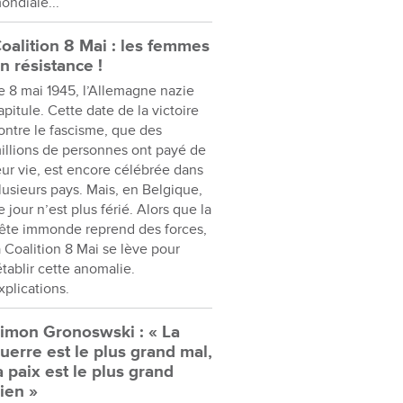
ondiale...
oalition 8 Mai : les femmes
n résistance !
e 8 mai 1945, l’Allemagne nazie
apitule. Cette date de la victoire
ontre le fascisme, que des
illions de personnes ont payé de
eur vie, est encore célébrée dans
lusieurs pays. Mais, en Belgique,
e jour n’est plus férié. Alors que la
ête immonde reprend des forces,
a Coalition 8 Mai se lève pour
établir cette anomalie.
xplications.
imon Gronoswski : « La
uerre est le plus grand mal,
a paix est le plus grand
ien »