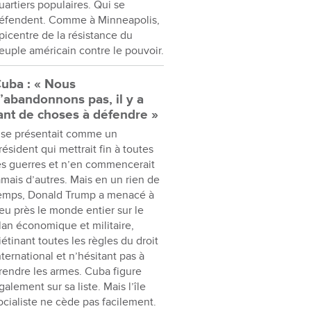
uartiers populaires. Qui se
éfendent. Comme à Minneapolis,
picentre de la résistance du
euple américain contre le pouvoir.
uba : « Nous
’abandonnons pas, il y a
ant de choses à défendre »
l se présentait comme un
résident qui mettrait fin à toutes
es guerres et n’en commencerait
amais d’autres. Mais en un rien de
emps, Donald Trump a menacé à
eu près le monde entier sur le
lan économique et militaire,
iétinant toutes les règles du droit
nternational et n’hésitant pas à
rendre les armes. Cuba figure
galement sur sa liste. Mais l’île
ocialiste ne cède pas facilement.