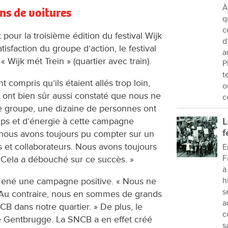
À
ns de voitures
q
c
 pour la troisième édition du festival Wijk
d
tisfaction du groupe d’action, le festival
a
 Wijk mét Trein » (quartier avec train).
P
t
 compris qu’ils étaient allés trop loin,
o
ls ont bien sûr aussi constaté que nous ne
c
e groupe, une dizaine de personnes ont
s et d’énergie à cette campagne
L
f
 nous avons toujours pu compter sur un
 et collaborateurs. Nous avons toujours
E
F
e. Cela a débouché sur ce succès. »
à
h
 mené une campagne positive. « Nous ne
s
Au contraire, nous en sommes de grands
a
B dans notre quartier. » De plus, le
c
ue Gentbrugge. La SNCB a en effet créé
s