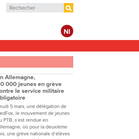
Formulaire de recherche
Rechercher
Nl
n Allemagne,
0 000 jeunes en grève
ontre le service militaire
bligatoire
eudi 5 mars, une délégation de
edFox, le mouvement de jeunes
u PTB, s’est rendue en
llemagne, où pour la deuxième
ois, une grève nationale d’élèves