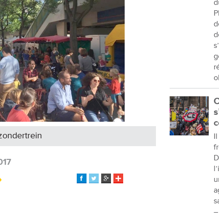
d
P
d
d
s
g
r
o
C
s
c
zondertrein
I
f
D
017
l
u
a
s
–