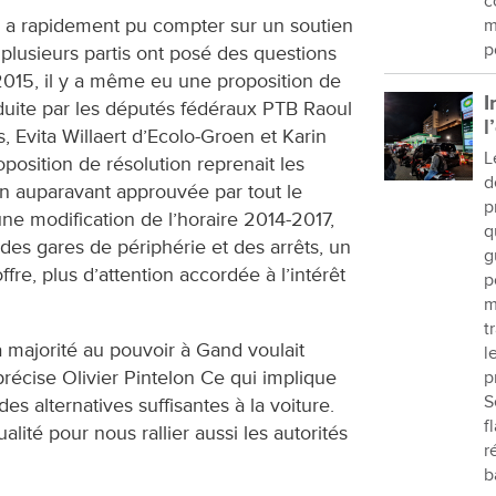
c
on a rapidement pu compter sur un soutien
m
p
plusieurs partis ont posé des questions
 2015, il y a même eu une proposition de
I
oduite par les députés fédéraux PTB Raoul
l
Evita Willaert d’Ecolo-Groen et Karin
L
osition de résolution reprenait les
d
on auparavant approuvée par tout le
p
e modification de l’horaire 2014-2017,
q
 des gares de périphérie et des arrêts, un
g
fre, plus d’attention accordée à l’intérêt
p
m
t
a majorité au pouvoir à Gand voulait
l
précise Olivier Pintelon Ce qui implique
p
S
es alternatives suffisantes à la voiture.
f
alité pour nous rallier aussi les autorités
r
b