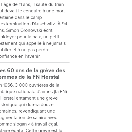
 l’âge de 11 ans, il saute du train
ui devait le conduire à une mort
ertaine dans le camp
’extermination d’Auschwitz. À 94
ns, Simon Gronowski écrit
laidoyer pour la paix, un petit
estament qui appelle à ne jamais
ublier et à ne pas perdre
onfiance en l’avenir.
es 60 ans de la grève des
emmes de la FN Herstal
n 1966, 3 000 ouvrières de la
abrique nationale d’armes (la FN)
 Herstal entament une grève
istorique qui durera douze
emaines, revendiquant une
ugmentation de salaire avec
omme slogan « à travail égal,
alaire égal ». Cette grève est la