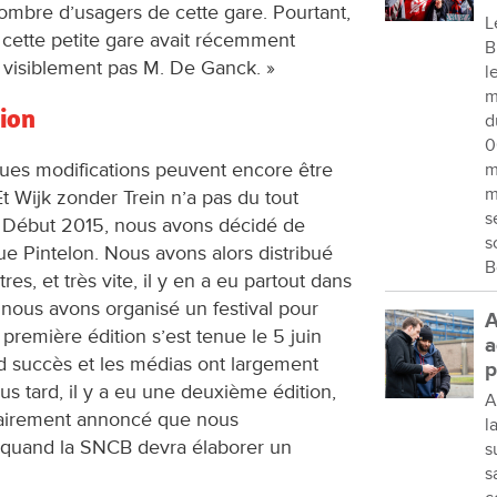
t nombre d’usagers de cette gare. Pourtant,
L
cette petite gare avait récemment
B
t visiblement pas M. De Ganck. »
l
m
ion
d
0
lques modifications peuvent encore être
m
m
t Wijk zonder Trein n’a pas du tout
s
 « Début 2015, nous avons décidé de
s
ue Pintelon. Nous avons alors distribué
B
es, et très vite, il y en a eu partout dans
, nous avons organisé un festival pour
A
 première édition s’est tenue le 5 juin
a
d succès et les médias ont largement
p
s tard, il y a eu une deuxième édition,
A
clairement annoncé que nous
l
, quand la SNCB devra élaborer un
s
s