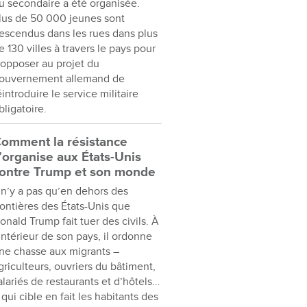
u secondaire a été organisée.
lus de 50 000 jeunes sont
escendus dans les rues dans plus
e 130 villes à travers le pays pour
’opposer au projet du
ouvernement allemand de
éintroduire le service militaire
bligatoire.
omment la résistance
’organise aux États-Unis
ontre Trump et son monde
l n’y a pas qu’en dehors des
rontières des États-Unis que
onald Trump fait tuer des civils. À
’intérieur de son pays, il ordonne
ne chasse aux migrants –
griculteurs, ouvriers du bâtiment,
alariés de restaurants et d’hôtels…
 qui cible en fait les habitants des