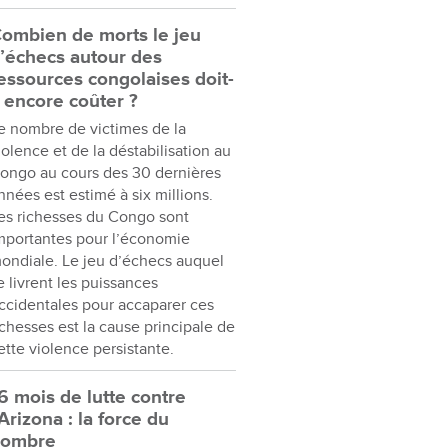
ombien de morts le jeu
’échecs autour des
essources congolaises doit-
l encore coûter ?
e nombre de victimes de la
iolence et de la déstabilisation au
ongo au cours des 30 dernières
nnées est estimé à six millions.
es richesses du Congo sont
mportantes pour l’économie
ondiale. Le jeu d’échecs auquel
e livrent les puissances
ccidentales pour accaparer ces
ichesses est la cause principale de
ette violence persistante.
6 mois de lutte contre
’Arizona : la force du
nombre