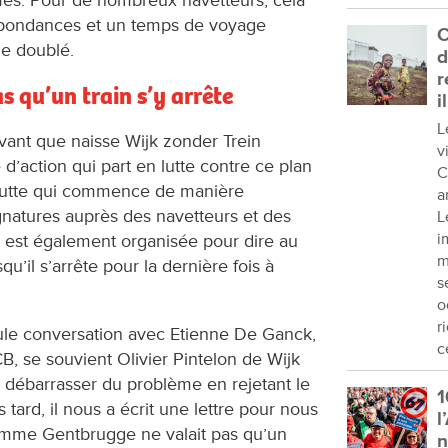
espondances et un temps de voyage
C
me doublé.
d
r
s qu’un train s’y arrête
i
L
vant que naisse Wijk zonder Trein
v
e d’action qui part en lutte contre ce plan
C
 lutte qui commence de manière
a
ignatures auprès des navetteurs et des
L
i
e est également organisée pour dire au
m
qu’il s’arrête pour la dernière fois à
s
o
r
ule conversation avec Etienne De Ganck,
c
CB, se souvient Olivier Pintelon de Wijk
e débarrasser du problème en rejetant le
1
s tard, il nous a écrit une lettre pour nous
l
comme Gentbrugge ne valait pas qu’un