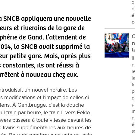
q
d
é
 la SNCB appliquera une nouvelle
p
eurs et riverains de la gare de
phérie de Gand, l’attendent de
C
n
 2014, la SNCB avait supprimé la
t
eur petite gare. Mais, après plus
I
constantes, ils ont réussi à
p
l
arrêtent à nouveau chez eux.
j
t
roduisait un nouvel horaire. Les
p
 modifications et l’impact de celles-ci
p
iens. À Gentbrugge, c’est la douche
p
i
eul train par heure, le train L vers Eeklo.
p
nvers passera à toute vitesse devant les
é
es trains supplémentaires aux heures de
s
més. Pour de nombreux navetteurs, cela