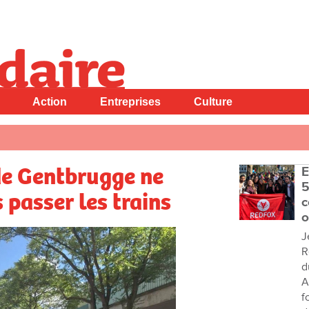
Action
Entreprises
Culture
de Gentbrugge ne
E
5
 passer les trains
c
o
J
R
d
A
f