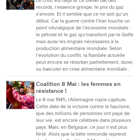
Le choc est déjà là. Le diesel bat des
records, l’essence grimpe, le prix du gaz
s’envole. Et il semble que ce ne soit qu’un
début. Car la guerre contre l’Iran touche un
point névralgique de l’économie mondiale :
le pétrole et le gaz qui transitent par le Golfe
mais aussi les engrais nécessaires à la
production alimentaire mondiale. Selon
l’évolution du conflit, la flambée actuelle
peut encore se résorber partiellement, durer,
ou basculer en crise alimentaire mondiale...
Coalition 8 Mai : les femmes en
résistance !
Le 8 mai 1945, l’Allemagne nazie capitule.
Cette date de la victoire contre le fascisme,
que des millions de personnes ont payé de
leur vie, est encore célébrée dans plusieurs
pays. Mais, en Belgique, ce jour n’est plus
férié. Alors que la bête immonde reprend