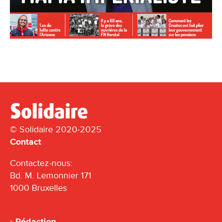
© Solidaire 2020-2025
Contact
Contactez-nous:
Bd. M. Lemonnier 171
1000 Bruxelles
Rédaction