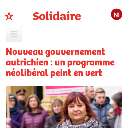
Nl
Solidaire
Nouveau gouvernement
autrichien : un programme
néolibéral peint en vert