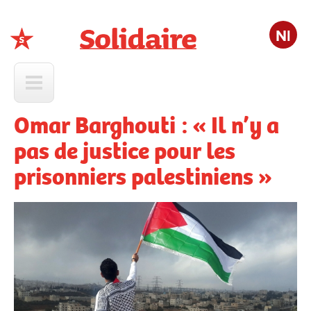
Nl
Solidaire
Omar Barghouti : « Il n’y a
pas de justice pour les
prisonniers palestiniens »