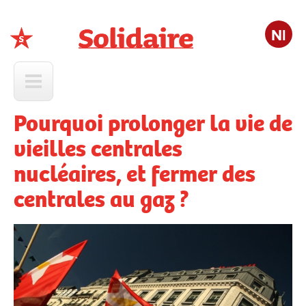
Nl
Solidaire
Pourquoi prolonger la vie de
vieilles centrales
nucléaires, et fermer des
centrales au gaz ?