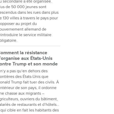
u secondaire a été organisée.
lus de 50 000 jeunes sont
escendus dans les rues dans plus
e 130 villes à travers le pays pour
’opposer au projet du
ouvernement allemand de
éintroduire le service militaire
bligatoire.
omment la résistance
’organise aux États-Unis
ontre Trump et son monde
l n’y a pas qu’en dehors des
rontières des États-Unis que
onald Trump fait tuer des civils. À
’intérieur de son pays, il ordonne
ne chasse aux migrants –
griculteurs, ouvriers du bâtiment,
alariés de restaurants et d’hôtels…
 qui cible en fait les habitants des