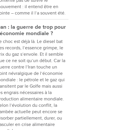
ontente pas de suivre le
ouvement : il entend être en
ointe – comme il l’a souvent été.
ran : la guerre de trop pour
’économie mondiale ?
e choc est déjà là. Le diesel bat
es records, l’essence grimpe, le
rix du gaz s’envole. Et il semble
ue ce ne soit qu’un début. Car la
uerre contre l’Iran touche un
oint névralgique de l’économie
ondiale : le pétrole et le gaz qui
ransitent par le Golfe mais aussi
es engrais nécessaires à la
roduction alimentaire mondiale.
elon l’évolution du conflit, la
lambée actuelle peut encore se
ésorber partiellement, durer, ou
asculer en crise alimentaire