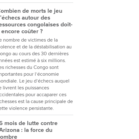
ombien de morts le jeu
’échecs autour des
essources congolaises doit-
l encore coûter ?
e nombre de victimes de la
iolence et de la déstabilisation au
ongo au cours des 30 dernières
nnées est estimé à six millions.
es richesses du Congo sont
mportantes pour l’économie
ondiale. Le jeu d’échecs auquel
e livrent les puissances
ccidentales pour accaparer ces
ichesses est la cause principale de
ette violence persistante.
6 mois de lutte contre
’Arizona : la force du
nombre