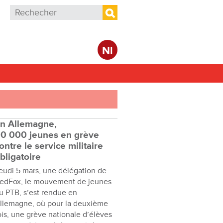
Formulaire de recherche
Rechercher
Nl
n Allemagne,
0 000 jeunes en grève
ontre le service militaire
bligatoire
eudi 5 mars, une délégation de
edFox, le mouvement de jeunes
u PTB, s’est rendue en
llemagne, où pour la deuxième
ois, une grève nationale d’élèves