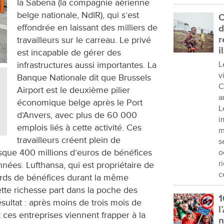
la Sabena (la compagnie aérienne
belge nationale, NdlR), qui s’est
C
effondrée en laissant des milliers de
d
r
travailleurs sur le carreau. Le privé
i
est incapable de gérer des
L
infrastructures aussi importantes. La
v
Banque Nationale dit que Brussels
C
Airport est le deuxième pilier
a
économique belge après le Port
L
d’Anvers, avec plus de 60 000
i
emplois liés à cette activité. Ces
m
travailleurs créent plein de
s
resque 400 millions d’euros de bénéfices
o
r
nées. Lufthansa, qui est propriétaire de
c
liards de bénéfices durant la même
te richesse part dans la poche des
1
ésultat : après moins de trois mois de
l
et ces entreprises viennent frapper à la