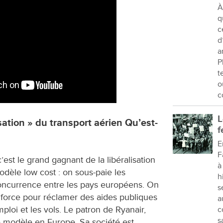
À
q
c
d
a
P
t
o
c
L
ation » du transport aérien Qu’est-
f
E
F
’est le grand gagnant de la libéralisation
à
modèle low cost : on sous-paie les
h
 concurrence entre les pays européens. On
s
e force pour réclamer des aides publiques
a
ploi et les vols. Le patron de Ryanair,
c
s
ce modèle en Europe. Sa société est