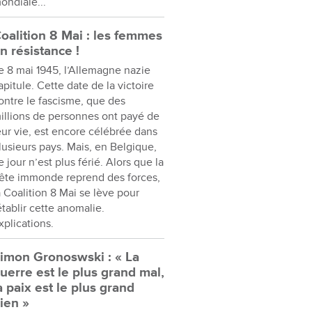
ondiale...
oalition 8 Mai : les femmes
n résistance !
e 8 mai 1945, l’Allemagne nazie
apitule. Cette date de la victoire
ontre le fascisme, que des
illions de personnes ont payé de
eur vie, est encore célébrée dans
lusieurs pays. Mais, en Belgique,
e jour n’est plus férié. Alors que la
ête immonde reprend des forces,
a Coalition 8 Mai se lève pour
établir cette anomalie.
xplications.
imon Gronoswski : « La
uerre est le plus grand mal,
a paix est le plus grand
ien »