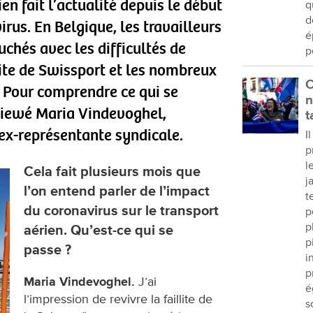
ien fait l’actualité depuis le début
q
d
rus. En Belgique, les travailleurs
é
uchés avec les difficultés de
p
llite de Swissport et les nombreux
C
. Pour comprendre ce qui se
n
viewé Maria Vindevoghel,
t
ex-représentante syndicale.
I
p
l
Cela fait plusieurs mois que
j
l’on entend parler de l’impact
t
du coronavirus sur le transport
p
p
aérien. Qu’est-ce qui se
p
passe ?
i
p
Maria Vindevoghel.
J’ai
é
l’impression de revivre la faillite de
s