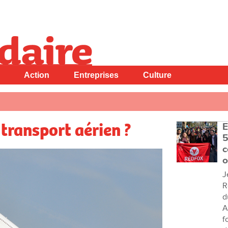
Action
Entreprises
Culture
 transport aérien ?
E
5
c
o
J
R
d
A
f