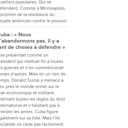
uartiers populaires. Qui se
éfendent. Comme à Minneapolis,
picentre de la résistance du
euple américain contre le pouvoir.
uba : « Nous
’abandonnons pas, il y a
ant de choses à défendre »
l se présentait comme un
résident qui mettrait fin à toutes
es guerres et n’en commencerait
amais d’autres. Mais en un rien de
emps, Donald Trump a menacé à
eu près le monde entier sur le
lan économique et militaire,
iétinant toutes les règles du droit
nternational et n’hésitant pas à
rendre les armes. Cuba figure
galement sur sa liste. Mais l’île
ocialiste ne cède pas facilement.