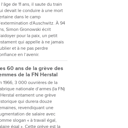
 l’âge de 11 ans, il saute du train
ui devait le conduire à une mort
ertaine dans le camp
’extermination d’Auschwitz. À 94
ns, Simon Gronowski écrit
laidoyer pour la paix, un petit
estament qui appelle à ne jamais
ublier et à ne pas perdre
onfiance en l’avenir.
es 60 ans de la grève des
emmes de la FN Herstal
n 1966, 3 000 ouvrières de la
abrique nationale d’armes (la FN)
 Herstal entament une grève
istorique qui durera douze
emaines, revendiquant une
ugmentation de salaire avec
omme slogan « à travail égal,
alaire égal ». Cette grève est la