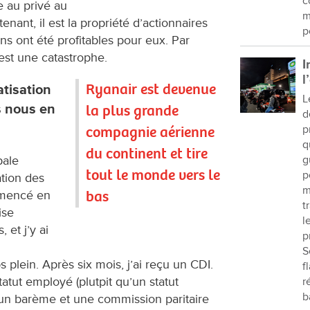
c
e au privé au
m
ant, il est la propriété d’actionnaires
p
ons ont été profitables pour eux. Par
c’est une catastrophe.
I
l
​Ryanair est devenue
atisation
L
s nous en
la plus grande
d
compagnie aérienne
p
q
du continent et tire
pale
g
tout le monde vers le
p
tion des
m
bas
ommencé en
t
ise
l
 et j’y ai
p
S
 plein. Après six mois, j’ai reçu un CDI.
f
tatut employé (plutpit qu’un statut
r
b
it un barème et une commission paritaire