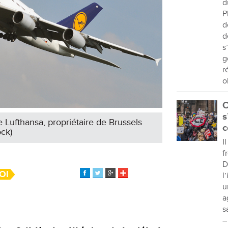
d
P
d
d
s
g
r
o
C
s
Lufthansa, propriétaire de Brussels
c
ock)
I
f
D
OI
l
u
a
s
–