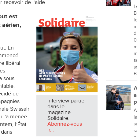
recevoir de l’aide.
L
B
out est
l
 aérien,
m
d
0
m
ut. En
m
commencé
s
e libéral
s
des
B
a sous
ntable.
A
écidé de
a
Interview parue
mpagnies
p
dans le
nale Swissair
A
magazine
ui l’a menée
l
Solidaire.
Abonnez-vous
ntem, l’État
s
ici.
s
 dans