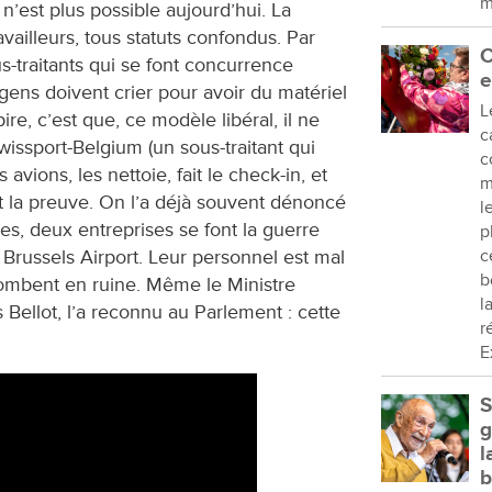
m
n’est plus possible aujourd’hui. La
ravailleurs, tous statuts confondus. Par
C
us-traitants qui se font concurrence
e
gens doivent crier pour avoir du matériel
L
pire, c’est que, ce modèle libéral, il ne
c
Swissport-Belgium (un sous-traitant qui
c
avions, les nettoie, fait le check-in, et
m
st la preuve. On l’a déjà souvent dénoncé
l
s, deux entreprises se font la guerre
p
Brussels Airport. Leur personnel est mal
c
b
tombent en ruine. Même le Ministre
l
s Bellot, l’a reconnu au Parlement : cette
r
E
S
g
l
b