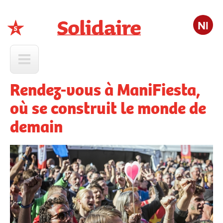
Nl
Solidaire
Rendez-vous à ManiFiesta,
où se construit le monde de
demain