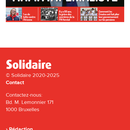
© Solidaire 2020-2025
Contact
Contactez-nous:
Bd. M. Lemonnier 171
1000 Bruxelles
Rédaction