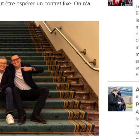
t-être espérer un contrat fixe. On n'a
L
B
l
m
d
0
m
m
s
s
B
A
a
p
A
l
s
s