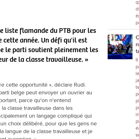
q
d
é
p
de liste flamande du PTB pour les
C
cette année. Un défi qu'il est
n
ue le parti soutient pleinement les
t
eur de la classe travailleuse. »
I
p
l
j
fre cette opportunité », déclare Rudi.
t
 parti belge peut envoyer un ouvrier au
p
portant, parce qu'on n'entend
p
la classe travailleuse dans les
p
i
incipalement un langage compliqué qui
p
 un choix délibéré, pour que les gens ne
é
 langue de la classe travailleuse et je
s
ent européen. »