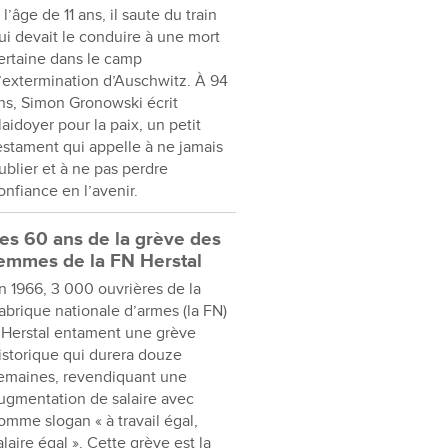
 l’âge de 11 ans, il saute du train
ui devait le conduire à une mort
ertaine dans le camp
’extermination d’Auschwitz. À 94
ns, Simon Gronowski écrit
laidoyer pour la paix, un petit
estament qui appelle à ne jamais
ublier et à ne pas perdre
onfiance en l’avenir.
es 60 ans de la grève des
emmes de la FN Herstal
n 1966, 3 000 ouvrières de la
abrique nationale d’armes (la FN)
 Herstal entament une grève
istorique qui durera douze
emaines, revendiquant une
ugmentation de salaire avec
omme slogan « à travail égal,
alaire égal ». Cette grève est la