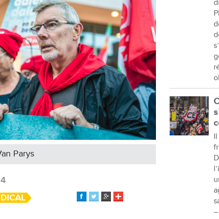
d
P
d
d
s
g
r
o
C
s
c
I
f
Van Parys
D
l
24
u
a
DICAL
s
–