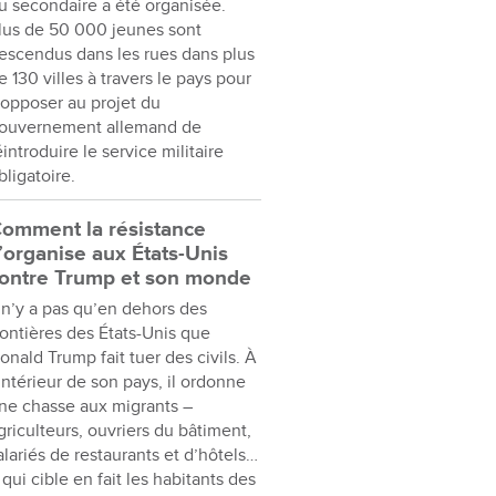
u secondaire a été organisée.
lus de 50 000 jeunes sont
escendus dans les rues dans plus
e 130 villes à travers le pays pour
’opposer au projet du
ouvernement allemand de
éintroduire le service militaire
bligatoire.
omment la résistance
’organise aux États-Unis
ontre Trump et son monde
l n’y a pas qu’en dehors des
rontières des États-Unis que
onald Trump fait tuer des civils. À
’intérieur de son pays, il ordonne
ne chasse aux migrants –
griculteurs, ouvriers du bâtiment,
alariés de restaurants et d’hôtels…
 qui cible en fait les habitants des