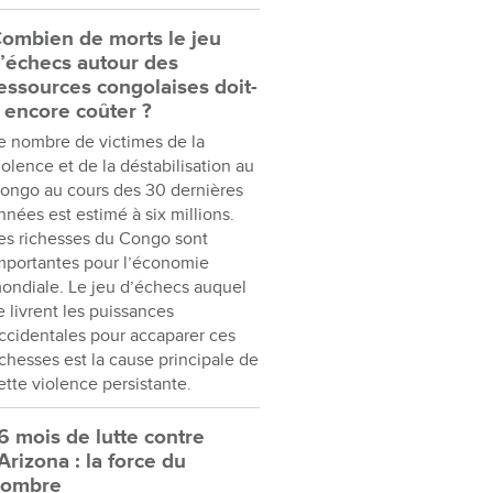
ombien de morts le jeu
’échecs autour des
essources congolaises doit-
l encore coûter ?
e nombre de victimes de la
iolence et de la déstabilisation au
ongo au cours des 30 dernières
nnées est estimé à six millions.
es richesses du Congo sont
mportantes pour l’économie
ondiale. Le jeu d’échecs auquel
e livrent les puissances
ccidentales pour accaparer ces
ichesses est la cause principale de
ette violence persistante.
6 mois de lutte contre
’Arizona : la force du
nombre