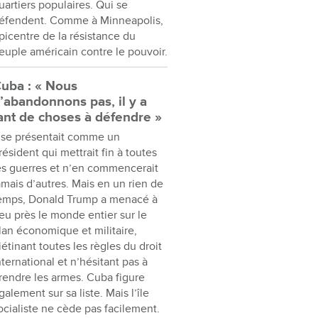
uartiers populaires. Qui se
éfendent. Comme à Minneapolis,
picentre de la résistance du
euple américain contre le pouvoir.
uba : « Nous
’abandonnons pas, il y a
ant de choses à défendre »
l se présentait comme un
résident qui mettrait fin à toutes
es guerres et n’en commencerait
amais d’autres. Mais en un rien de
emps, Donald Trump a menacé à
eu près le monde entier sur le
lan économique et militaire,
iétinant toutes les règles du droit
nternational et n’hésitant pas à
rendre les armes. Cuba figure
galement sur sa liste. Mais l’île
ocialiste ne cède pas facilement.