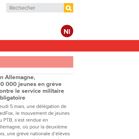
Formulaire de recherche
Rechercher
Nl
n Allemagne,
0 000 jeunes en grève
ontre le service militaire
bligatoire
eudi 5 mars, une délégation de
edFox, le mouvement de jeunes
u PTB, s’est rendue en
llemagne, où pour la deuxième
ois, une grève nationale d’élèves