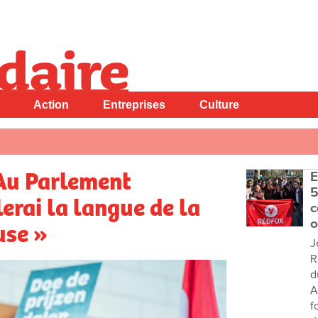
Action
Entreprises
Culture
 Au Parlement
E
5
lerai la langue de la
c
o
use »
J
R
d
A
f