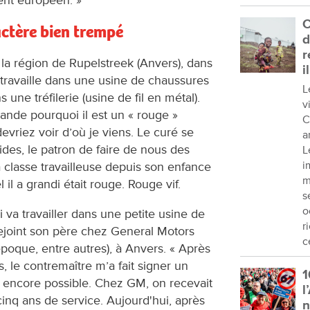
C
actère bien trempé
d
r
 la région de Rupelstreek (Anvers), dans
i
 travaille dans une usine de chaussures
L
 une tréfilerie (usine de fil en métal).
v
ande pourquoi il est un « rouge »
C
evriez voir d’où je viens. Le curé se
a
des, le patron de faire de nous des
L
i
 classe travailleuse depuis son enfance
m
il a grandi était rouge. Rouge vif.
s
o
i va travailler dans une petite usine de
r
rejoint son père chez General Motors
c
poque, entre autres), à Anvers. « Après
, le contremaître m’a fait signer un
1
ait encore possible. Chez GM, on recevait
l
inq ans de service. Aujourd'hui, après