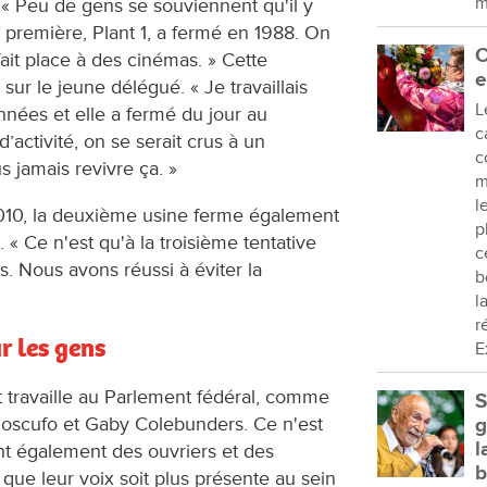
m
. « Peu de gens se souviennent qu'il y
 première, Plant 1, a fermé en 1988. On
C
a fait place à des cinémas. » Cette
e
 sur le jeune délégué. « Je travaillais
L
nnées et elle a fermé du jour au
c
’activité, on se serait crus à un
c
s jamais revivre ça. »
m
l
 2010, la deuxième usine ferme également
p
. « Ce n'est qu'à la troisième tentative
c
ns. Nous avons réussi à éviter la
b
l
r
r les gens
E
t travaille au Parlement fédéral, comme
S
Moscufo et Gaby Colebunders. Ce n'est
g
l
nt également des ouvriers et des
b
 que leur voix soit plus présente au sein