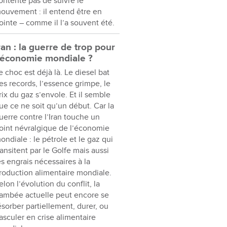
ontente pas de suivre le
ouvement : il entend être en
ointe – comme il l’a souvent été.
ran : la guerre de trop pour
’économie mondiale ?
e choc est déjà là. Le diesel bat
es records, l’essence grimpe, le
rix du gaz s’envole. Et il semble
ue ce ne soit qu’un début. Car la
uerre contre l’Iran touche un
oint névralgique de l’économie
ondiale : le pétrole et le gaz qui
ransitent par le Golfe mais aussi
es engrais nécessaires à la
roduction alimentaire mondiale.
elon l’évolution du conflit, la
lambée actuelle peut encore se
ésorber partiellement, durer, ou
asculer en crise alimentaire