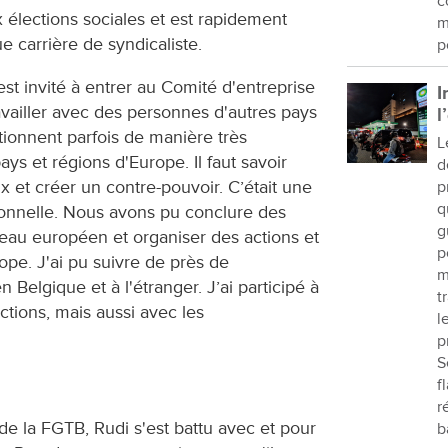
c
x élections sociales et est rapidement
m
ue carrière de syndicaliste.
p
st invité à entrer au Comité d'entreprise
I
ravailler avec des personnes d'autres pays
l
ctionnent parfois de manière très
L
ays et régions d'Europe. Il faut savoir
d
x et créer un contre-pouvoir. C’était une
p
q
ionnelle. Nous avons pu conclure des
g
veau européen et organiser des actions et
p
rope. J'ai pu suivre de près de
m
Belgique et à l'étranger. J’ai participé à
t
ctions, mais aussi avec les
l
p
S
f
r
de la FGTB, Rudi s'est battu avec et pour
b