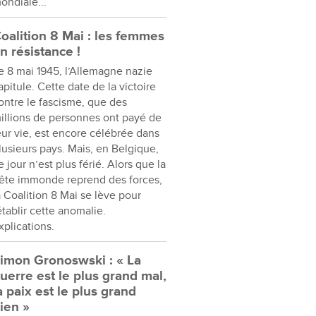
ondiale...
oalition 8 Mai : les femmes
n résistance !
e 8 mai 1945, l’Allemagne nazie
apitule. Cette date de la victoire
ontre le fascisme, que des
illions de personnes ont payé de
eur vie, est encore célébrée dans
lusieurs pays. Mais, en Belgique,
e jour n’est plus férié. Alors que la
ête immonde reprend des forces,
a Coalition 8 Mai se lève pour
établir cette anomalie.
xplications.
imon Gronoswski : « La
uerre est le plus grand mal,
a paix est le plus grand
ien »