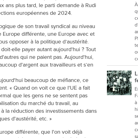
À
x ans plus tard, le parti demande à Rudi
q
élections européennes de 2024.
c
d
 logique de son travail syndical au niveau
a
 Europe différente, une Europe avec et
P
s opposer à la politique d’austérité.
t
 doit-elle payer autant aujourd'hui ? Tout
o
d'autres qui ne paient pas. Aujourd'hui,
c
aucoup d'argent aux travailleurs et s’en
L
ujourd'hui beaucoup de méfiance, ce
f
t. « Quand on voit ce que l'UE a fait
E
normal que les gens ne se sentent pas
F
à
ilisation du marché du travail, au
h
à la réduction des investissements dans
s
ques d'austérité, etc. »
a
c
urope différente, que l'on voit déjà
s