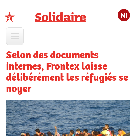
Nl
Solidaire
Selon des documents
internes, Frontex laisse
délibérément les réfugiés se
noyer