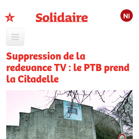
Nl
Solidaire
Suppression de la
redevance TV : le PTB prend
la Citadelle