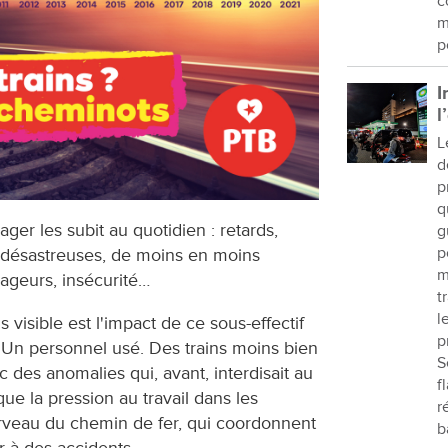
c
m
p
I
l
L
d
p
q
er les subit au quotidien : retards,
g
p
désastreuses, de moins en moins
m
ageurs, insécurité…
t
l
isible est l'impact de ce sous-effectif
p
. Un personnel usé. Des trains moins bien
S
c des anomalies qui, avant, interdisait au
f
ue la pression au travail dans les
r
cerveau du chemin de fer, qui coordonnent
b