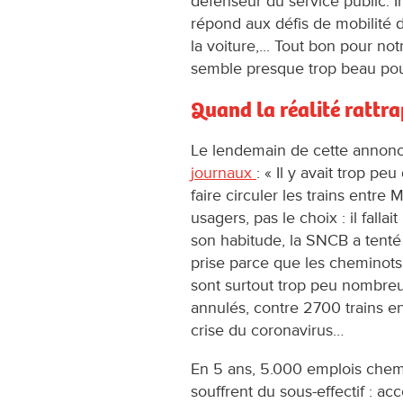
défenseur du service public. 
répond aux défis de mobilité d
la voiture,... Tout bon pour no
semble presque trop beau pour
Quand la réalité rattr
Le lendemain de cette annonce
journaux
: « Il y avait trop p
faire circuler les trains entre 
usagers, pas le choix : il fall
son habitude, la SNCB a tenté 
prise parce que les cheminots s
sont surtout trop peu nombreu
annulés, contre 2700 trains en
crise du coronavirus…
En 5 ans, 5.000 emplois chemi
souffrent du sous-effectif : 