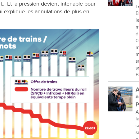
l... Et la pression devient intenable pour
L
ui explique les annulations de plus en
B
l
m
d
0
m
m
s
s
B
A
a
p
A
l
s
s