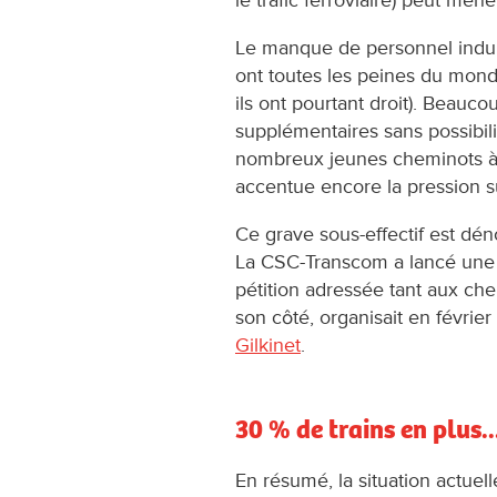
le trafic ferroviaire) peut men
Le manque de personnel induit
ont toutes les peines du mond
ils ont pourtant droit). Beau
supplémentaires sans possibili
nombreux jeunes cheminots à q
accentue encore la pression su
Ce grave sous-effectif est dé
La CSC-Transcom a lancé un
pétition adressée tant aux c
son côté, organisait en févrie
Gilkinet
.
30 % de trains en plus.
En résumé, la situation actuel