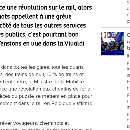
q
une révolution sur le rail, alors
d
é
nots appellent à une grève
p
côté de tous les autres services
s publics, c’est pourtant bon
C
n
Tensions en vue dans la Vivaldi
t
I
p
dans toutes les gares, tout les quarts
l
 des trains de nuit, 10 % de trains et
j
’entendre, le Ministre de la Mobilité
t
p
nce une révolution aux chemins de fer à
p
pièces du puzzle se mettent en place pour
p
sement dans le rail en Belgique » affirme
i
p
é
e rêver voyageurs, cheminots et
s