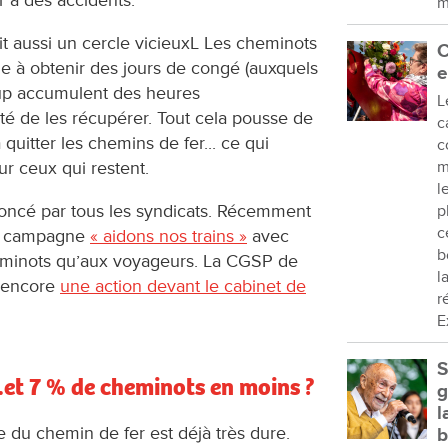
er à des accidents.
m
 aussi un cercle vicieuxL Les cheminots
C
e à obtenir des jours de congé (auxquels
e
coup accumulent des heures
L
té de les récupérer. Tout cela pousse de
c
uitter les chemins de fer... ce qui
c
r ceux qui restent.
m
l
noncé par tous les syndicats. Récemment
p
c
e campagne
« aidons nos trains »
avec
b
heminots qu’aux voyageurs. La CGSP de
l
r encore
une action devant le cabinet de
r
E
S
..et 7 % de cheminots en moins ?
g
l
le du chemin de fer est déjà très dure.
b