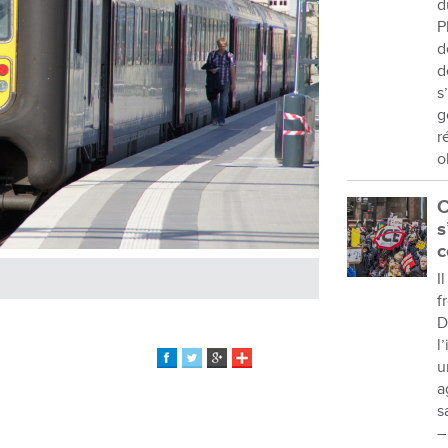
d
P
d
d
s
g
r
o
C
s
c
I
f
D
l
u
a
s
–