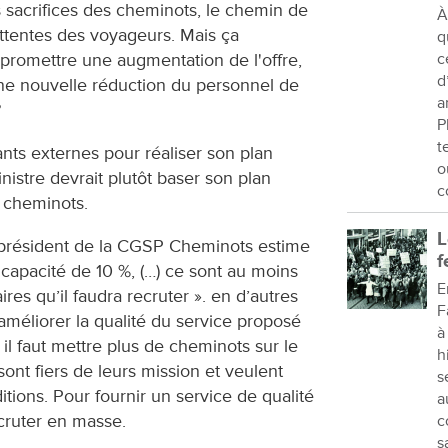
s sacrifices des cheminots, le chemin de
À
ttentes des voyageurs. Mais ça
q
promettre une augmentation de l'offre,
c
d
une nouvelle réduction du personnel de
a
?
P
t
ants externes pour réaliser son plan
o
inistre devrait plutôt baser son plan
c
s cheminots.
L
, président de la CGSP Cheminots estime
f
capacité de 10 %, (…) ce sont au moins
E
s qu’il faudra recruter ». en d’autres
F
améliorer la qualité du service proposé
à
 il faut mettre plus de cheminots sur le
h
l sont fiers de leurs mission et veulent
s
tions. Pour fournir un service de qualité
a
ecruter en masse.
c
s