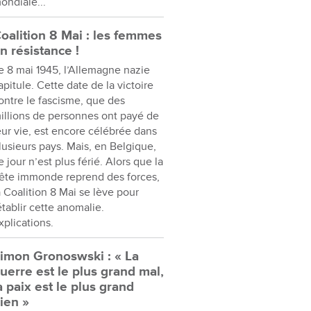
ondiale...
oalition 8 Mai : les femmes
n résistance !
e 8 mai 1945, l’Allemagne nazie
apitule. Cette date de la victoire
ontre le fascisme, que des
illions de personnes ont payé de
eur vie, est encore célébrée dans
lusieurs pays. Mais, en Belgique,
e jour n’est plus férié. Alors que la
ête immonde reprend des forces,
a Coalition 8 Mai se lève pour
établir cette anomalie.
xplications.
imon Gronoswski : « La
uerre est le plus grand mal,
a paix est le plus grand
ien »