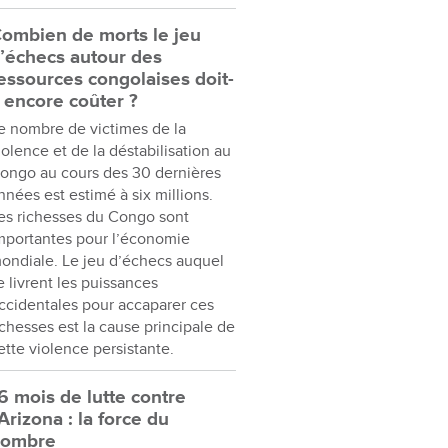
ombien de morts le jeu
’échecs autour des
essources congolaises doit-
l encore coûter ?
e nombre de victimes de la
iolence et de la déstabilisation au
ongo au cours des 30 dernières
nnées est estimé à six millions.
es richesses du Congo sont
mportantes pour l’économie
ondiale. Le jeu d’échecs auquel
e livrent les puissances
ccidentales pour accaparer ces
ichesses est la cause principale de
ette violence persistante.
6 mois de lutte contre
’Arizona : la force du
nombre