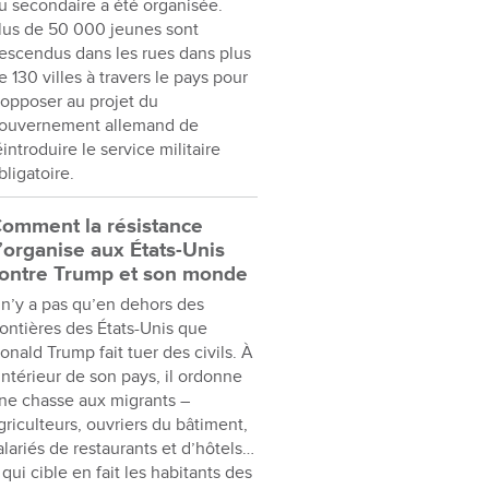
u secondaire a été organisée.
lus de 50 000 jeunes sont
escendus dans les rues dans plus
e 130 villes à travers le pays pour
’opposer au projet du
ouvernement allemand de
éintroduire le service militaire
bligatoire.
omment la résistance
’organise aux États-Unis
ontre Trump et son monde
l n’y a pas qu’en dehors des
rontières des États-Unis que
onald Trump fait tuer des civils. À
’intérieur de son pays, il ordonne
ne chasse aux migrants –
griculteurs, ouvriers du bâtiment,
alariés de restaurants et d’hôtels…
 qui cible en fait les habitants des