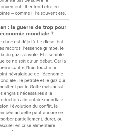
ontente pas de suivre le
ouvement : il entend être en
ointe – comme il l’a souvent été.
ran : la guerre de trop pour
’économie mondiale ?
e choc est déjà là. Le diesel bat
es records, l’essence grimpe, le
rix du gaz s’envole. Et il semble
ue ce ne soit qu’un début. Car la
uerre contre l’Iran touche un
oint névralgique de l’économie
ondiale : le pétrole et le gaz qui
ransitent par le Golfe mais aussi
es engrais nécessaires à la
roduction alimentaire mondiale.
elon l’évolution du conflit, la
lambée actuelle peut encore se
ésorber partiellement, durer, ou
asculer en crise alimentaire