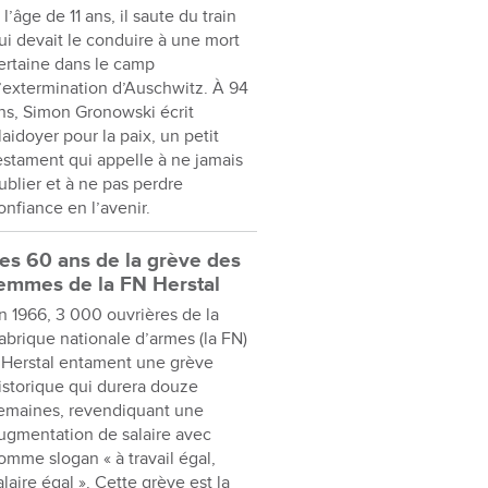
 l’âge de 11 ans, il saute du train
ui devait le conduire à une mort
ertaine dans le camp
’extermination d’Auschwitz. À 94
ns, Simon Gronowski écrit
laidoyer pour la paix, un petit
estament qui appelle à ne jamais
ublier et à ne pas perdre
onfiance en l’avenir.
es 60 ans de la grève des
emmes de la FN Herstal
n 1966, 3 000 ouvrières de la
abrique nationale d’armes (la FN)
 Herstal entament une grève
istorique qui durera douze
emaines, revendiquant une
ugmentation de salaire avec
omme slogan « à travail égal,
alaire égal ». Cette grève est la