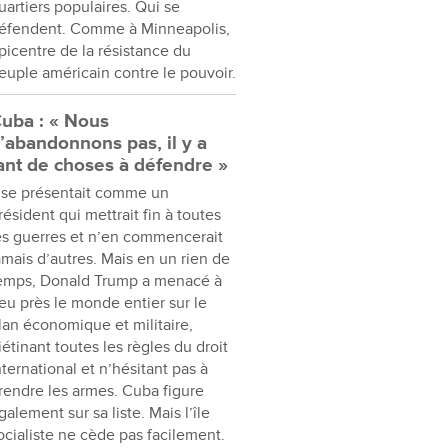
uartiers populaires. Qui se
éfendent. Comme à Minneapolis,
picentre de la résistance du
euple américain contre le pouvoir.
uba : « Nous
’abandonnons pas, il y a
ant de choses à défendre »
l se présentait comme un
résident qui mettrait fin à toutes
es guerres et n’en commencerait
amais d’autres. Mais en un rien de
emps, Donald Trump a menacé à
eu près le monde entier sur le
lan économique et militaire,
iétinant toutes les règles du droit
nternational et n’hésitant pas à
rendre les armes. Cuba figure
galement sur sa liste. Mais l’île
ocialiste ne cède pas facilement.