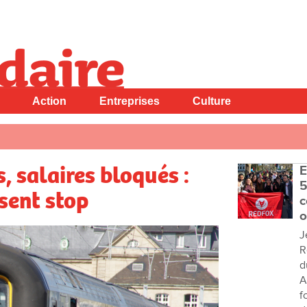
Action
Entreprises
Culture
, salaires bloqués :
E
5
sent stop
c
o
J
R
d
A
f