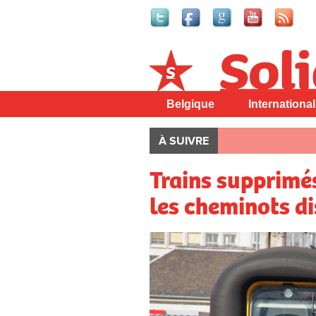
Solidaire
Belgique
International
À SUIVRE
Trains supprimés
les cheminots di