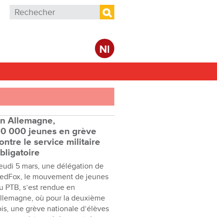
Formulaire de recherche
Rechercher
Nl
n Allemagne,
0 000 jeunes en grève
ontre le service militaire
bligatoire
eudi 5 mars, une délégation de
edFox, le mouvement de jeunes
u PTB, s’est rendue en
llemagne, où pour la deuxième
ois, une grève nationale d’élèves