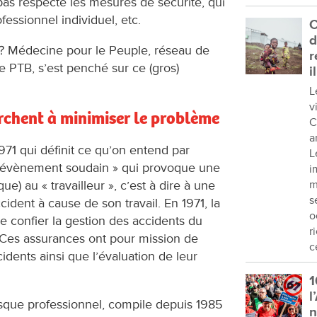
 pas respecté les mesures de sécurité, qui
essionnel individuel, etc.
C
d
in ? Médecine pour le Peuple, réseau de
r
e PTB, sʼest penché sur ce (gros)
i
L
v
rchent à minimiser le problème
C
a
1971 qui définit ce qu’on entend par
L
n « évènement soudain » qui provoque une
i
ue) au « travailleur », c’est à dire à une
m
s
ident à cause de son travail. En 1971, la
o
e confier la gestion des accidents du
r
. Ces assurances ont pour mission de
c
idents ainsi que l’évaluation de leur
1
l
risque professionnel, compile depuis 1985