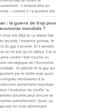
ontente pas de suivre le
ouvement : il entend être en
ointe – comme il l’a souvent été.
ran : la guerre de trop pour
’économie mondiale ?
e choc est déjà là. Le diesel bat
es records, l’essence grimpe, le
rix du gaz s’envole. Et il semble
ue ce ne soit qu’un début. Car la
uerre contre l’Iran touche un
oint névralgique de l’économie
ondiale : le pétrole et le gaz qui
ransitent par le Golfe mais aussi
es engrais nécessaires à la
roduction alimentaire mondiale.
elon l’évolution du conflit, la
lambée actuelle peut encore se
ésorber partiellement, durer, ou
asculer en crise alimentaire