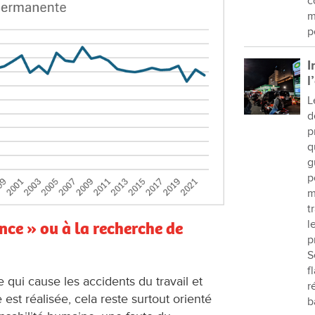
c
m
p
I
l
L
d
p
q
g
p
m
t
l
nce » ou à la recherche de
p
S
f
qui cause les accidents du travail et
r
 est réalisée, cela reste surtout orienté
b