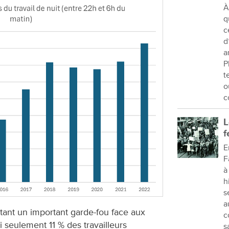
À
q
c
d
a
P
t
o
c
L
f
E
F
à
h
s
a
étant un important garde-fou face aux
c
si seulement 11 % des travailleurs
s