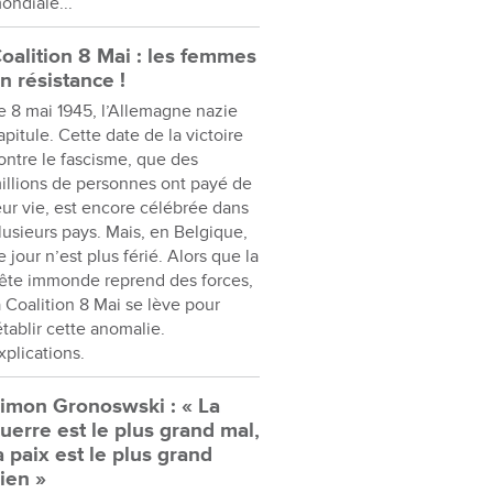
ondiale...
oalition 8 Mai : les femmes
n résistance !
e 8 mai 1945, l’Allemagne nazie
apitule. Cette date de la victoire
ontre le fascisme, que des
illions de personnes ont payé de
eur vie, est encore célébrée dans
lusieurs pays. Mais, en Belgique,
e jour n’est plus férié. Alors que la
ête immonde reprend des forces,
a Coalition 8 Mai se lève pour
établir cette anomalie.
xplications.
imon Gronoswski : « La
uerre est le plus grand mal,
a paix est le plus grand
ien »