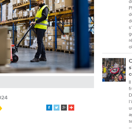
d
P
d
d
s
g
r
o
C
s
c
I
f
D
024
l
u
a
s
–