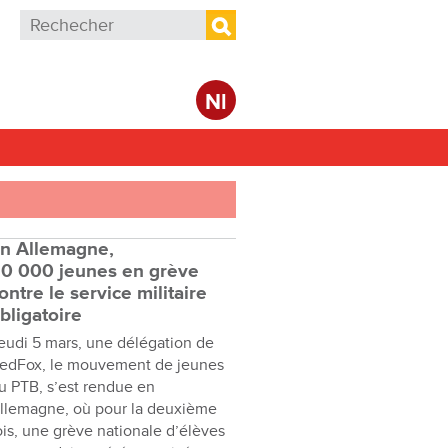
Formulaire de recherche
Rechercher
Nl
n Allemagne,
0 000 jeunes en grève
ontre le service militaire
bligatoire
eudi 5 mars, une délégation de
edFox, le mouvement de jeunes
u PTB, s’est rendue en
llemagne, où pour la deuxième
ois, une grève nationale d’élèves