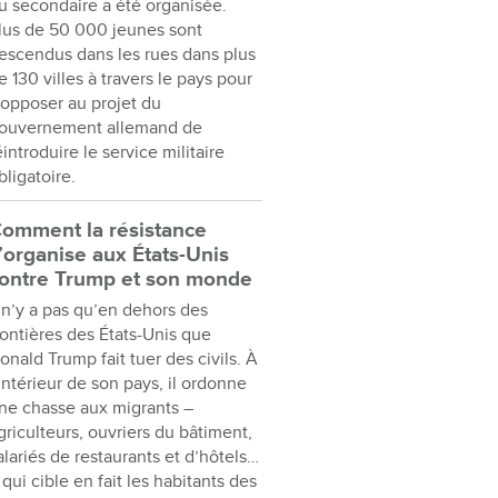
u secondaire a été organisée.
lus de 50 000 jeunes sont
escendus dans les rues dans plus
e 130 villes à travers le pays pour
’opposer au projet du
ouvernement allemand de
éintroduire le service militaire
bligatoire.
omment la résistance
’organise aux États-Unis
ontre Trump et son monde
l n’y a pas qu’en dehors des
rontières des États-Unis que
onald Trump fait tuer des civils. À
’intérieur de son pays, il ordonne
ne chasse aux migrants –
griculteurs, ouvriers du bâtiment,
alariés de restaurants et d’hôtels…
 qui cible en fait les habitants des