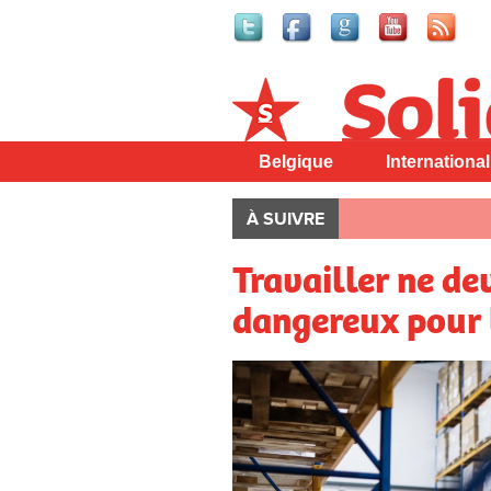
Solidaire
Belgique
International
À SUIVRE
Travailler ne de
dangereux pour 