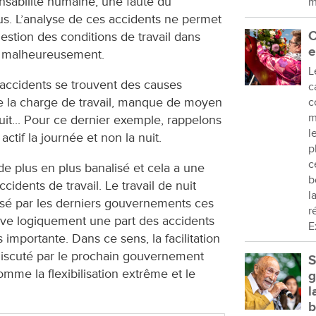
nsabilité humaine, une faute du
m
us. L’analyse de ces accidents ne permet
C
stion des conditions de travail dans
e
u, malheureusement.
L
accidents se trouvent des causes
c
de la charge de travail, manque de moyen
c
m
it... Pour ce dernier exemple, rappelons
l
actif la journée et non la nuit.
p
c
t de plus en plus banalisé et cela a une
b
idents de travail. Le travail de nuit
l
isé par les derniers gouvernements ces
r
rve logiquement une part des accidents
E
 importante. Dans ce sens, la facilitation
 discuté par le prochain gouvernement
S
mme la flexibilisation extrême et le
g
l
b