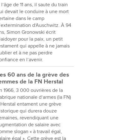
 l’âge de 11 ans, il saute du train
ui devait le conduire à une mort
ertaine dans le camp
’extermination d’Auschwitz. À 94
ns, Simon Gronowski écrit
laidoyer pour la paix, un petit
estament qui appelle à ne jamais
ublier et à ne pas perdre
onfiance en l’avenir.
es 60 ans de la grève des
emmes de la FN Herstal
n 1966, 3 000 ouvrières de la
abrique nationale d’armes (la FN)
 Herstal entament une grève
istorique qui durera douze
emaines, revendiquant une
ugmentation de salaire avec
omme slogan « à travail égal,
alaire égal ». Cette grève est la