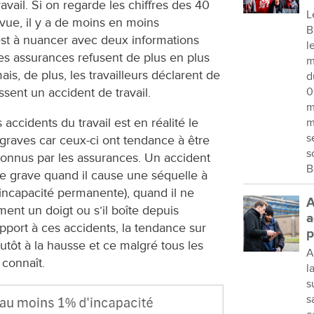
ravail. Si on regarde les chiffres des 40
L
vue, il y a de moins en moins
B
ʼest à nuancer avec deux informations
l
es assurances refusent de plus en plus
m
is, de plus, les travailleurs déclarent de
d
ssent un accident de travail.
0
m
s accidents du travail est en réalité le
m
s
 graves car ceux-ci ont tendance à être
s
econnus par les assurances. Un accident
B
e grave quand il cause une séquelle à
 d’incapacité permanente), quand il ne
A
ment un doigt ou sʼil boîte depuis
a
apport à ces accidents, la tendance sur
p
utôt à la hausse et ce malgré tous les
A
connaît.
l
s
s