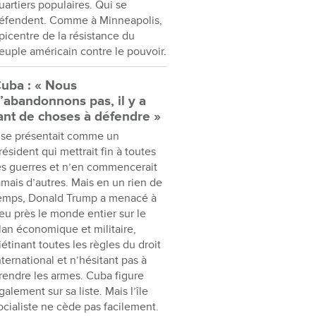
uartiers populaires. Qui se
éfendent. Comme à Minneapolis,
picentre de la résistance du
euple américain contre le pouvoir.
uba : « Nous
’abandonnons pas, il y a
ant de choses à défendre »
l se présentait comme un
résident qui mettrait fin à toutes
es guerres et n’en commencerait
amais d’autres. Mais en un rien de
emps, Donald Trump a menacé à
eu près le monde entier sur le
lan économique et militaire,
iétinant toutes les règles du droit
nternational et n’hésitant pas à
rendre les armes. Cuba figure
galement sur sa liste. Mais l’île
ocialiste ne cède pas facilement.