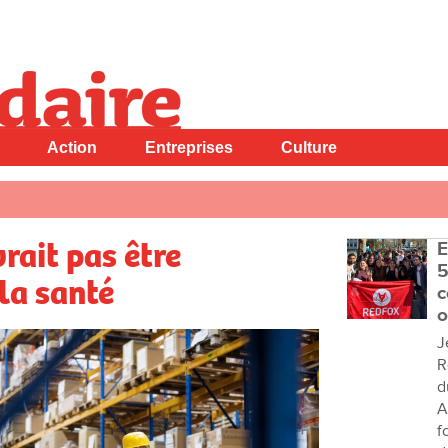
Action
Entreprises
Culture
vrait pas être
E
5
la santé
c
o
J
R
d
A
f