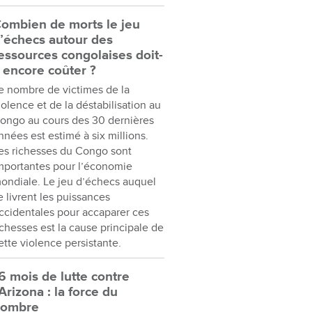
ombien de morts le jeu
’échecs autour des
essources congolaises doit-
l encore coûter ?
e nombre de victimes de la
iolence et de la déstabilisation au
ongo au cours des 30 dernières
nnées est estimé à six millions.
es richesses du Congo sont
mportantes pour l’économie
ondiale. Le jeu d’échecs auquel
e livrent les puissances
ccidentales pour accaparer ces
ichesses est la cause principale de
ette violence persistante.
6 mois de lutte contre
’Arizona : la force du
nombre