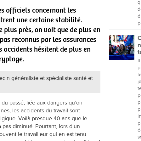
q
es officiels concernant les
d
é
rent une certaine stabilité.
p
 plus près, on voit que de plus en
C
 pas reconnus par les assurances
n
s accidents hésitent de plus en
t
ryptage.
I
p
l
n généraliste et spécialiste santé et
j
t
p
 du passé, liée aux dangers qu’on
p
p
nes, les accidents du travail sont
i
elgique. Voilà presque 40 ans que le
p
 pas diminué. Pourtant, lors d’un
é
souvent le travailleur qui en est tenu
s