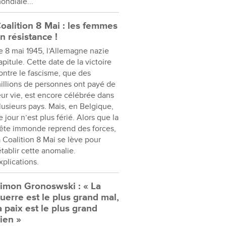
ondiale...
oalition 8 Mai : les femmes
n résistance !
e 8 mai 1945, l’Allemagne nazie
apitule. Cette date de la victoire
ontre le fascisme, que des
illions de personnes ont payé de
eur vie, est encore célébrée dans
lusieurs pays. Mais, en Belgique,
e jour n’est plus férié. Alors que la
ête immonde reprend des forces,
a Coalition 8 Mai se lève pour
établir cette anomalie.
xplications.
imon Gronoswski : « La
uerre est le plus grand mal,
a paix est le plus grand
ien »