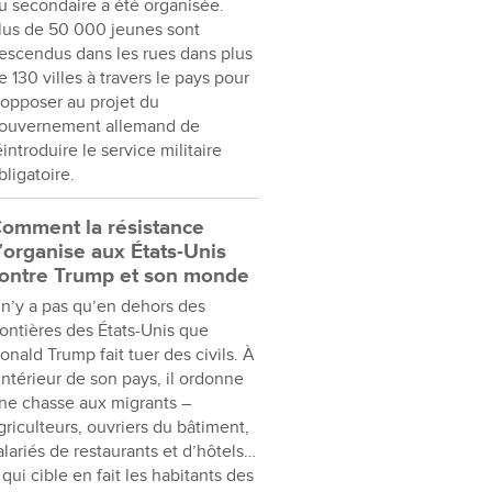
u secondaire a été organisée.
lus de 50 000 jeunes sont
escendus dans les rues dans plus
e 130 villes à travers le pays pour
’opposer au projet du
ouvernement allemand de
éintroduire le service militaire
bligatoire.
omment la résistance
’organise aux États-Unis
ontre Trump et son monde
l n’y a pas qu’en dehors des
rontières des États-Unis que
onald Trump fait tuer des civils. À
’intérieur de son pays, il ordonne
ne chasse aux migrants –
griculteurs, ouvriers du bâtiment,
alariés de restaurants et d’hôtels…
 qui cible en fait les habitants des