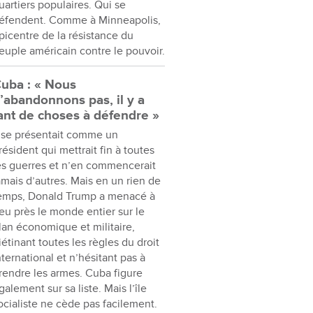
uartiers populaires. Qui se
éfendent. Comme à Minneapolis,
picentre de la résistance du
euple américain contre le pouvoir.
uba : « Nous
’abandonnons pas, il y a
ant de choses à défendre »
l se présentait comme un
résident qui mettrait fin à toutes
es guerres et n’en commencerait
amais d’autres. Mais en un rien de
emps, Donald Trump a menacé à
eu près le monde entier sur le
lan économique et militaire,
iétinant toutes les règles du droit
nternational et n’hésitant pas à
rendre les armes. Cuba figure
galement sur sa liste. Mais l’île
ocialiste ne cède pas facilement.