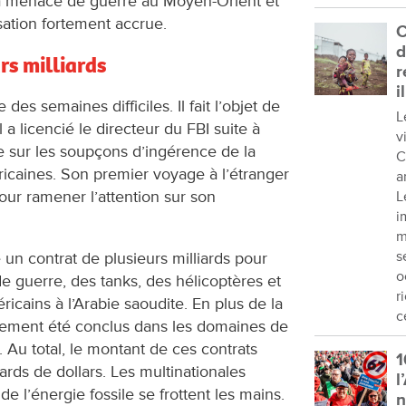
la menace de guerre au Moyen-Orient et
sation fortement accrue.
C
d
rs milliards
r
i
des semaines difficiles. Il fait l’objet de
L
l a licencié le directeur du FBI suite à
v
 sur les soupçons d’ingérence de la
C
ricaines. Son premier voyage à l’étranger
a
our ramener l’attention sur son
L
i
m
s
n contrat de plusieurs milliards pour
o
de guerre, des tanks, des hélicoptères et
r
éricains à l’Arabie saoudite. En plus de la
c
lement été conclus dans les domaines de
z. Au total, le montant de ces contrats
1
ards de dollars. Les multinationales
l
e l’énergie fossile se frottent les mains.