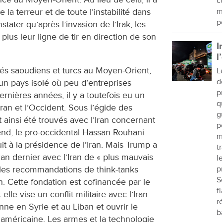
c
e la terreur et de toute l’instabilité dans
m
p
nstater qu’après l’invasion de l’Irak, les
plus leur ligne de tir en direction de son
I
l
lliés saoudiens et turcs au Moyen-Orient,
L
d
 un pays isolé où peu d’entreprises
p
ernières années, il y a toutefois eu un
q
ran et l’Occident. Sous l’égide des
g
 ainsi été trouvés avec l’Iran concernant
p
end, le pro-occidental Hassan Rouhani
m
it à la présidence de l’Iran. Mais Trump a
t
l’an dernier avec l’Iran de « plus mauvais
l
t les recommandations de think-tanks
p
S
 Cette fondation est cofinancée par le
f
elle vise un conflit militaire avec l’Iran
r
nne en Syrie et au Liban et ouvrir le
b
 américaine. Les armes et la technologie