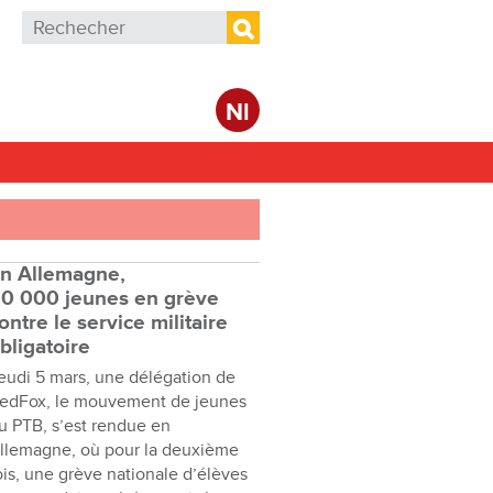
Formulaire de recherche
Rechercher
Nl
n Allemagne,
0 000 jeunes en grève
ontre le service militaire
bligatoire
eudi 5 mars, une délégation de
edFox, le mouvement de jeunes
u PTB, s’est rendue en
llemagne, où pour la deuxième
ois, une grève nationale d’élèves