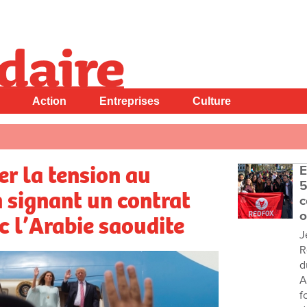
Action
Entreprises
Culture
r la tension au
E
5
 signant un contrat
c
o
 l’Arabie saoudite
J
R
d
A
f