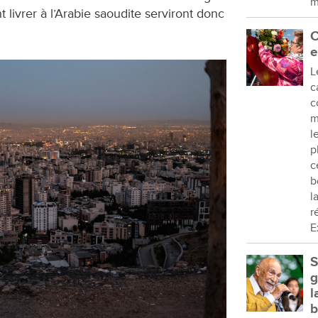
m
t livrer à l’Arabie saoudite serviront donc
C
e
L
c
c
m
l
p
c
b
l
r
E
S
g
l
b