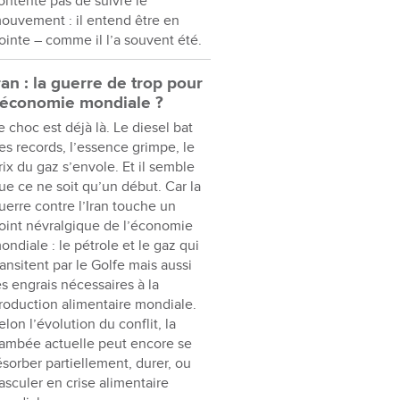
ontente pas de suivre le
ouvement : il entend être en
ointe – comme il l’a souvent été.
ran : la guerre de trop pour
’économie mondiale ?
e choc est déjà là. Le diesel bat
es records, l’essence grimpe, le
rix du gaz s’envole. Et il semble
ue ce ne soit qu’un début. Car la
uerre contre l’Iran touche un
oint névralgique de l’économie
ondiale : le pétrole et le gaz qui
ransitent par le Golfe mais aussi
es engrais nécessaires à la
roduction alimentaire mondiale.
elon l’évolution du conflit, la
lambée actuelle peut encore se
ésorber partiellement, durer, ou
asculer en crise alimentaire