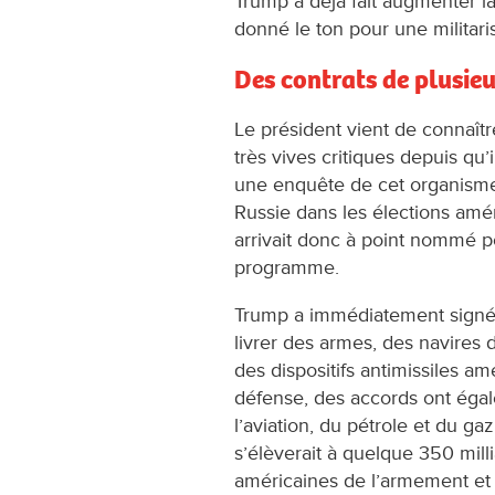
Trump a déjà fait augmenter 
donné le ton pour une militari
Des contrats de plusieu
Le président vient de connaître 
très vives critiques depuis qu’i
une enquête de cet organisme
Russie dans les élections amé
arrivait donc à point nommé p
programme.
Trump a immédiatement signé u
livrer des armes, des navires 
des dispositifs antimissiles am
défense, des accords ont éga
l’aviation, du pétrole et du ga
s’élèverait à quelque 350 milli
américaines de l’armement et d