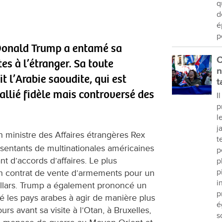
q
d
é
p
Donald Trump a entamé sa
C
es à l’étranger. Sa toute
n
t l’Arabie saoudite, qui est
t
allié fidèle mais controversé des
I
p
l
j
n ministre des Affaires étrangères Rex
t
ésentants de multinationales américaines
p
 d’accords d’affaires. Le plus
p
p
un contrat de vente d’armements pour un
i
ollars. Trump a également prononcé un
p
lé les pays arabes à agir de manière plus
é
urs avant sa visite à l’Otan, à Bruxelles,
s