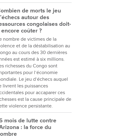
ombien de morts le jeu
’échecs autour des
essources congolaises doit-
l encore coûter ?
e nombre de victimes de la
iolence et de la déstabilisation au
ongo au cours des 30 dernières
nnées est estimé à six millions.
es richesses du Congo sont
mportantes pour l’économie
ondiale. Le jeu d’échecs auquel
e livrent les puissances
ccidentales pour accaparer ces
ichesses est la cause principale de
ette violence persistante.
6 mois de lutte contre
’Arizona : la force du
nombre