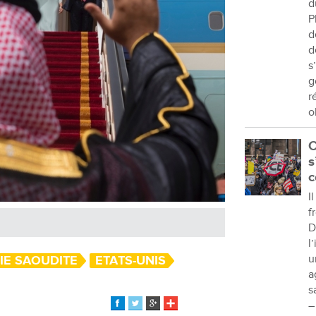
d
P
d
d
s
g
r
o
C
s
c
I
f
D
l
u
IE SAOUDITE
ETATS-UNIS
a
s
–