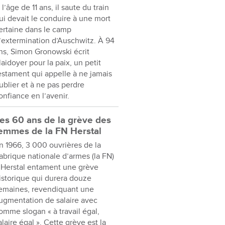
 l’âge de 11 ans, il saute du train
ui devait le conduire à une mort
ertaine dans le camp
’extermination d’Auschwitz. À 94
ns, Simon Gronowski écrit
laidoyer pour la paix, un petit
estament qui appelle à ne jamais
ublier et à ne pas perdre
onfiance en l’avenir.
es 60 ans de la grève des
emmes de la FN Herstal
n 1966, 3 000 ouvrières de la
abrique nationale d’armes (la FN)
 Herstal entament une grève
istorique qui durera douze
emaines, revendiquant une
ugmentation de salaire avec
omme slogan « à travail égal,
alaire égal ». Cette grève est la