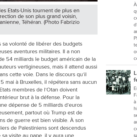
À
, les Etats-Unis tournent de plus en
q
direction de son plus grand voisin,
c
 iranienne, Téhéran. (Photo Fabrizio
d
a
P
 sa volonté de libérer des budgets
t
ses aventures militaires. Il a non
o
c
 54 milliards le budget américain de la
uteurs vertigineuses, mais il attend aussi
L
dans cette voie. Dans le discours qu’il
f
5 mai à Bruxelles, il répétera sans aucun
E
 Etats membres de l’Otan doivent
F
ntérieur brut à la défense. Pour la
à
 une dépense de 5 milliards d’euros
h
eusement, partout où Trump est de
s
ns de guerre est bien visible. À son
a
lliers de Palestiniens sont descendus
c
 sa visite au pape, il y aura une
s