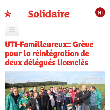
Nl
Solidaire
UTI-Familleureux:: Grève
pour la réintégration de
deux délégués licenciés