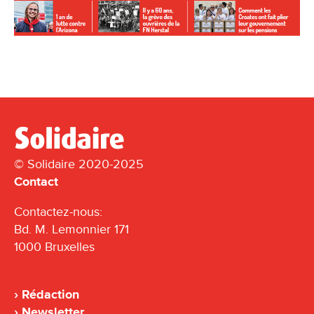
© Solidaire 2020-2025
Contact
Contactez-nous:
Bd. M. Lemonnier 171
1000 Bruxelles
Rédaction
Newsletter