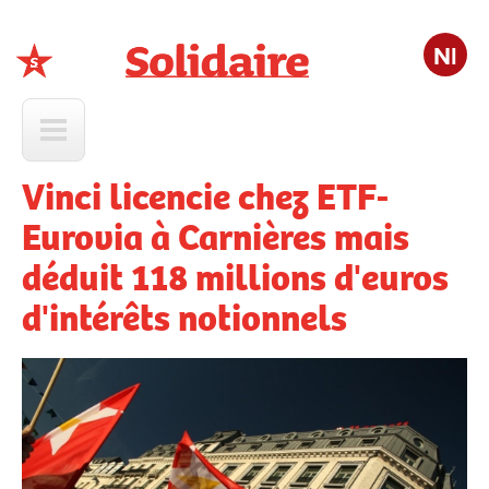
Nl
Solidaire
Vinci licencie chez ETF-
Eurovia à Carnières mais
déduit 118 millions d'euros
d'intérêts notionnels