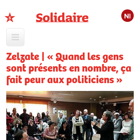
Nl
Solidaire
Zelzate | « Quand les gens
sont présents en nombre, ça
fait peur aux politiciens »