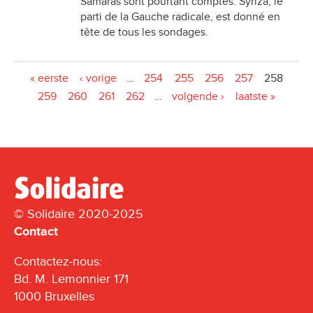
Samaras sont pourtant comptés. Syriza, le
parti de la Gauche radicale, est donné en
tête de tous les sondages.
Pages
« eerste
‹ vorige
…
254
255
256
257
258
259
260
261
262
…
volgende ›
laatste »
© Solidaire 2020-2025
Contact
Contactez-nous:
Bd. M. Lemonnier 171
1000 Bruxelles