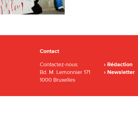
Contact
Contactez-nous:
Rédaction
Bd. M. Lemonnier 171
Newsletter
1000 Bruxelles