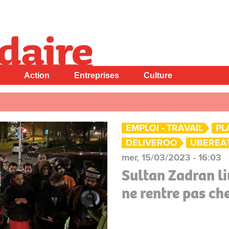
Action
Entreprises
Culture
EMPLOI - TRAVAIL
PL
DELIVEROO
UBEREA
mer, 15/03/2023 - 16:03
Sultan Zadran li
ne rentre pas che