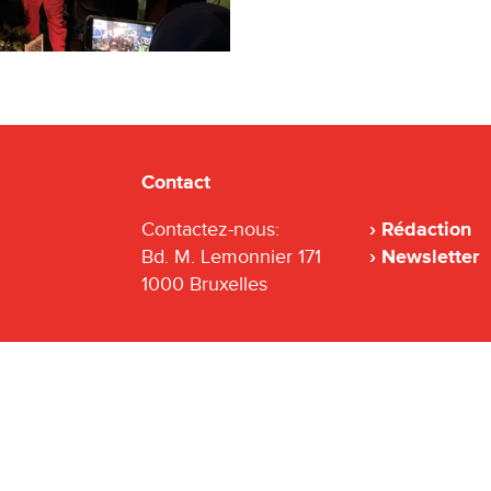
Contact
Contactez-nous:
Rédaction
Bd. M. Lemonnier 171
Newsletter
1000 Bruxelles