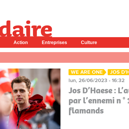
Action
Entreprises
Culture
WE ARE ONE
JOS D'
lun, 26/06/2023 - 16:32
Jos D’Haese : L’
par l’ennemi n ° 
flamands