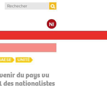
Formulaire de recherche
Rechercher
Nl
HAESE
UNITÉ
avenir du pays vu
1 des nationalistes