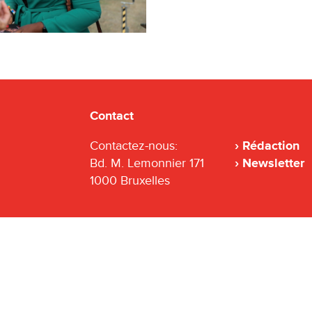
Contact
Contactez-nous:
Rédaction
Bd. M. Lemonnier 171
Newsletter
1000 Bruxelles