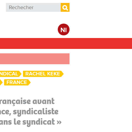
Formulaire de recherche
Rechercher
Nl
NDICAL
RACHEL KEKE
FRANCE
Française avant
ce, syndicaliste
ans le syndicat »