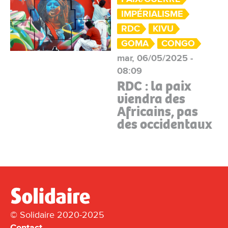
IMPÉRIALISME
RDC
KIVU
GOMA
CONGO
mar, 06/05/2025 -
08:09
RDC : la paix
viendra des
Africains, pas
des occidentaux
© Solidaire 2020-2025
Contact