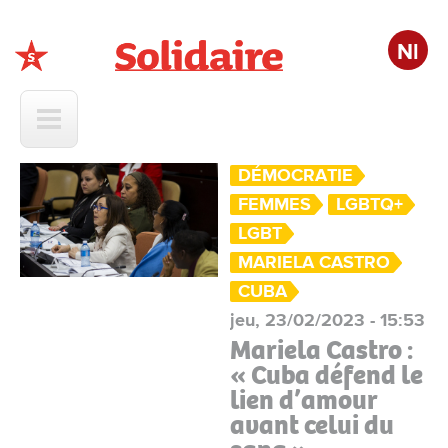
Nl
Solidaire
DÉMOCRATIE
FEMMES
LGBTQ+
LGBT
MARIELA CASTRO
CUBA
jeu, 23/02/2023 - 15:53
Mariela Castro :
« Cuba défend le
lien d’amour
avant celui du