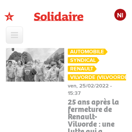
Nl
Solidaire
AUTOMOBILE
SYNDICAL
RENAULT
VILVORDE (VILVOORDE)
ven, 25/02/2022 -
15:37
25 ans après la
fermeture de
Renault-
Vilvorde : une
lutte qui a