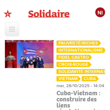
Nl
Solidaire
PAUVRETÉ/RICHES
INTERNATIONALISME
FIDEL CASTRO
CROIX-ROUGE
SOLIDARITÉ INTERNATI
VIETNAM
CUBA
mar, 28/10/2025 - 14:04
Cuba-Vietnam :
construire des
liens