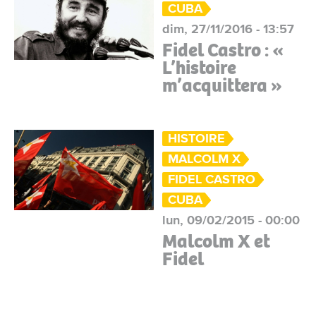
CUBA
dim, 27/11/2016 - 13:57
Fidel Castro : «
L’histoire
m’acquittera »
HISTOIRE
MALCOLM X
FIDEL CASTRO
CUBA
lun, 09/02/2015 - 00:00
Malcolm X et
Fidel