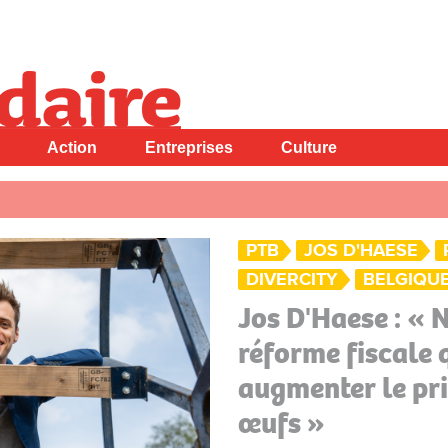
Action
Entreprises
Culture
PTB
JOS D'HAESE
DIVERCITY
BELGIQU
Jos D'Haese : « 
réforme fiscale q
augmenter le pri
œufs »