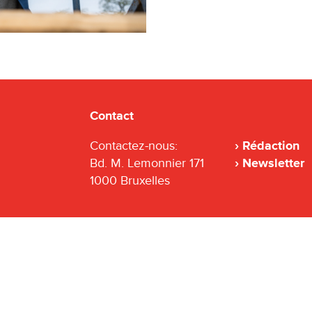
Contact
Contactez-nous:
Rédaction
Bd. M. Lemonnier 171
Newsletter
1000 Bruxelles