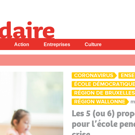
Action
Entreprises
Culture
CORONAVIRUS
ENSE
ÉCOLE DÉMOCRATIQU
RÉGION DE BRUXELLES
RÉGION WALLONNE
m
Les 5 (ou 6) pro
pour l’école pen
crise