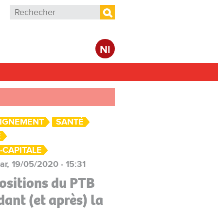
Formulaire de recherche
Rechercher
Nl
IGNEMENT
SANTÉ
E
-CAPITALE
ar, 19/05/2020 - 15:31
positions du PTB
dant (et après) la