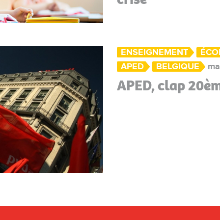
ENSEIGNEMENT
ÉCO
APED
BELGIQUE
mar
APED, clap 20è