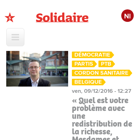
Nl
Solidaire
DÉMOCRATIE
PARTIS
PTB
CORDON SANITAIRE
BELGIQUE
ven, 09/12/2016 - 12:27
« Quel est votre
problème avec
une
redistribution de
la richesse,
Mesdames et