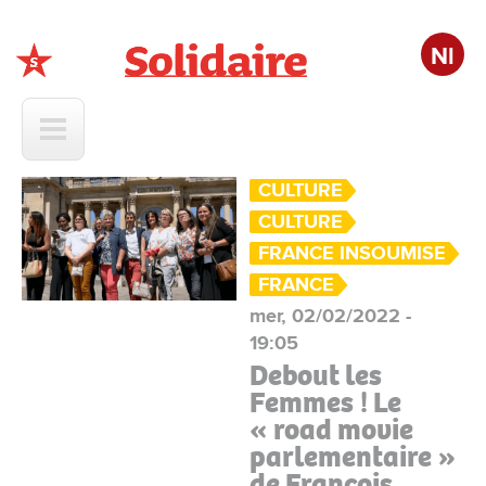
Nl
Solidaire
CULTURE
CULTURE
FRANCE INSOUMISE
FRANCE
mer, 02/02/2022 -
19:05
Debout les
Femmes ! Le
« road movie
parlementaire »
de François