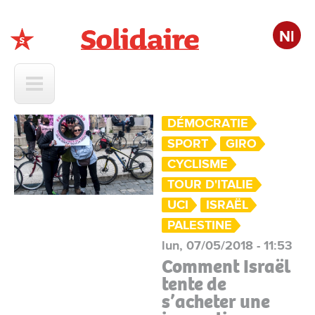
Nl
Solidaire
DÉMOCRATIE
SPORT
GIRO
CYCLISME
TOUR D'ITALIE
UCI
ISRAËL
PALESTINE
lun, 07/05/2018 - 11:53
Comment Israël
tente de
s’acheter une