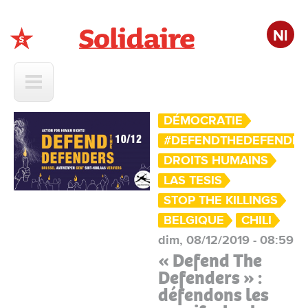
Nl
Solidaire
DÉMOCRATIE
#DEFENDTHEDEFENDER
DROITS HUMAINS
LAS TESIS
STOP THE KILLINGS
BELGIQUE
CHILI
dim, 08/12/2019 - 08:59
« Defend The
Defenders » :
défendons les