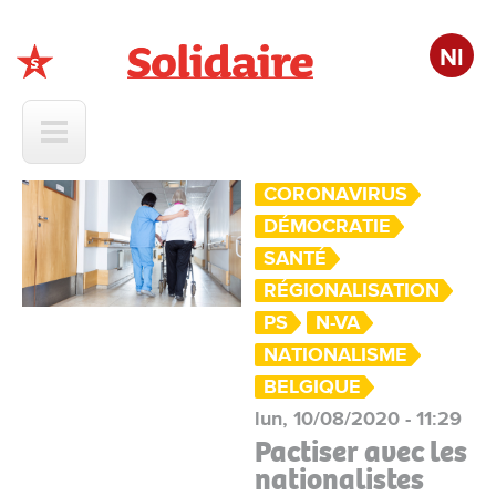
Nl
Solidaire
CORONAVIRUS
DÉMOCRATIE
SANTÉ
RÉGIONALISATION
PS
N-VA
NATIONALISME
BELGIQUE
lun, 10/08/2020 - 11:29
Pactiser avec les
nationalistes