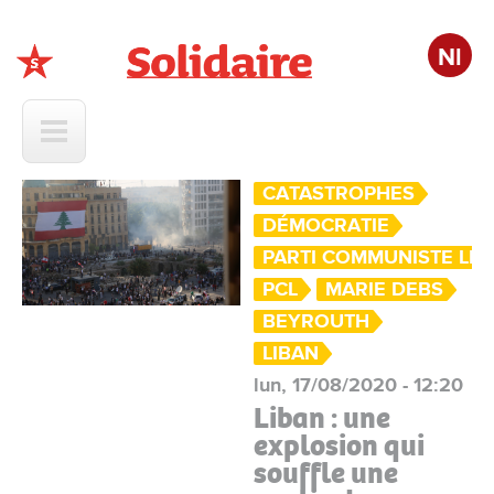
Nl
Solidaire
CATASTROPHES
DÉMOCRATIE
PARTI COMMUNISTE LIB
PCL
MARIE DEBS
BEYROUTH
LIBAN
lun, 17/08/2020 - 12:20
Liban : une
explosion qui
souffle une